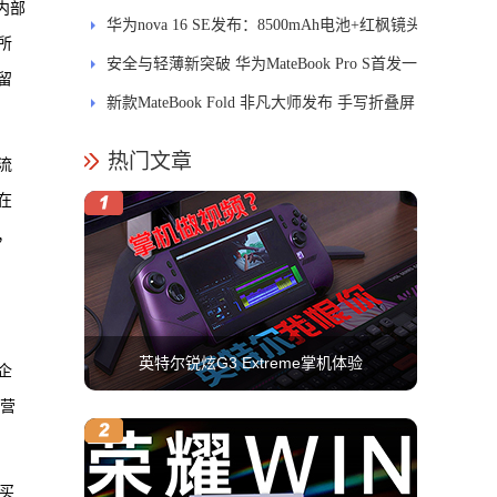
内部
MatePad Pro正式发布
华为nova 16 SE发布：8500mAh电池+红枫镜头
所
安全与轻薄新突破 华为MateBook Pro S首发一
留
区双像素技术防窥屏
新款MateBook Fold 非凡大师发布 手写折叠屏
引领PC交互新体验
热门文章
流
在
，
英特尔锐炫G3 Extreme掌机体验
企
闻营
买