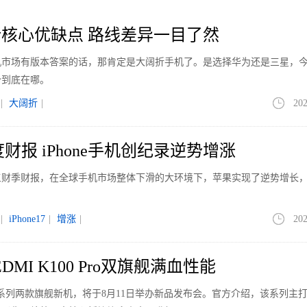
核心优缺点 路线差异一目了然
手机市场有版本答案的话，那肯定是大阔折手机了。是选择华为还是三星，
势到底在哪。
|
大阔折
|
202
财报 iPhone手机创纪录逆势增涨
第三财季财报，在全球手机市场整体下滑的大环境下，苹果实现了逆势增长
|
iPhone17
|
增涨
|
202
DMI K100 Pro双旗舰满血性能
0 Pro系列两款旗舰新机，将于8月11日举办新品发布会。官方介绍，该系列主