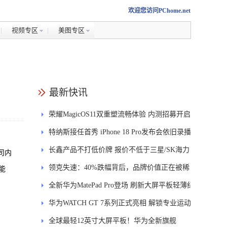
欢迎您访问PChome.net
视频专区
美图专区
最新快讯
荣耀MagicOS11双重塑流畅体验 内测招募开启
特纳斯接任首秀 iPhone 18 Pro发布会依旧录播
长鑫产品不打低价牌 报价不低于三星/SK海力
司内
士
领克失速：40%跌幅背后，品牌价值正在被稀
能
释
全新华为MatePad Pro登场 刷新大屏平板轻薄纪
录
华为WATCH GT 7系列正式亮相 解锁专业运动
新体验
全球最轻12英寸大屏平板！华为全新旗舰