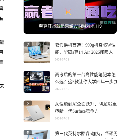
真
有
至尊狂战就是荣耀WIN游戏本 H9
能
暑假换机首选！990g机身45W性
目
能，华硕a豆14 Air 2026闭眼入
2026-07-21
而
高考后的第一台高性能笔记本怎
么选？这5款让你大学四年一步到
来
位
2026-07-16
从性能到AI全面跃升：骁龙X2重
塑新一代Surface竞争力
2026-07-15
第三代英特尔酷睿5加持，华硕无