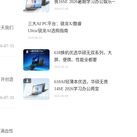
畏16SE 2026暑期学习办公娱乐一
机搞定
2026-07-08
三大AI PC平台：骁龙X/酷睿
今天我们
Ultra/锐龙AI选购指南
2026-06-19
6-07-31
618换机优选华硕无双系列，大
屏、便携、性能全都要
2026-06-12
，并创造
618AI轻薄本优选，华硕无畏
14SE 2026学习办公两宜
2026-06-09
6-07-31
打满血性