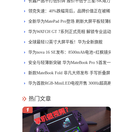
长鑫产品不打低价牌 报价不低于三星/SK海力
士
领克失速：40%跌幅背后，品牌价值正在被稀
释
全新华为MatePad Pro登场 刷新大屏平板轻薄纪
录
华为WATCH GT 7系列正式亮相 解锁专业运动
新体验
全球最轻12英寸大屏平板！华为全新旗舰
MatePad Pro正式发布
华为nova 16 SE发布：8500mAh电池+红枫镜头
安全与轻薄新突破 华为MateBook Pro S首发一
区双像素技术防窥屏
新款MateBook Fold 非凡大师发布 手写折叠屏
引领PC交互新体验
华为首款RGB-MiniLED电视开售 300Hz超高刷
新率
热门文章
为