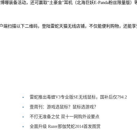
微博曝装备活动，还可赢取“土豪金”耳机（北海巨妖E-Panda粉丝限量版）
客户端扫描以下二维码，登陆雷蛇天猫无线店铺，不仅能便利购物，还能享
雷蛇推出毒蝰V3专业版SE无线鼠标，国补后仅794.2
元
壹周刊：游戏选鼠标？鼠标选游戏？
不打无准备之仗 双十一网购外设要点
全面升级 Razer那伽梵蛇2014首发图赏