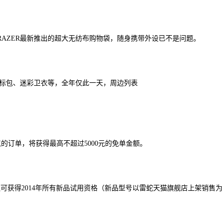
赠由RAZER最新推出的超大无纺布购物袋，随身携带外设已不是问题。
量版鼠标包、迷彩卫衣等，全年仅此一天，周边列表
个整点的订单，将获得最高不超过5000元的免单金额。
还可获得2014年所有新品试用资格（新品型号以雷蛇天猫旗舰店上架销售