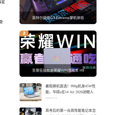
等奖
英特尔锐炫G3 Extreme掌机体验
受
至尊狂战就是荣耀WIN游戏本 H9
暑假换机首选！990g机身45W性
能，华硕a豆14 Air 2026闭眼入
2026-07-21
高考后的第一台高性能笔记本怎