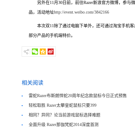
另外在11月30日前，前往Razer新浪官方微博，参与
品，活动地址
http://event.weibo.com/3842166
本次双11除了通过电脑下单外，还可通过淘宝手机
部分产品的手机端特价。
相关阅读
雷蛇Razer布斯朗悍蛇20周年纪念款鼠标今日正式预售
轻松取胜 Razer太攀皇蛇鼠标只要399
相同？异同？论当前游戏鼠标选择难题
全面升级 Razer那伽梵蛇2014深度首测