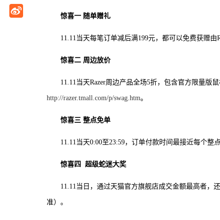
惊喜一 随单赠礼
11.11当天每笔订单减后满199元，都可以免费获
惊喜二 周边放价
11.11当天Razer周边产品全场5折，包含官方限
http://razer.tmall.com/p/swag.htm
。
惊喜三 整点免单
11.11当天0:00至23:59，订单付款时间最接近每
惊喜四 超级蛇迷大奖
11.11当日，通过天猫官方旗舰店成交金额最高者，
准）。