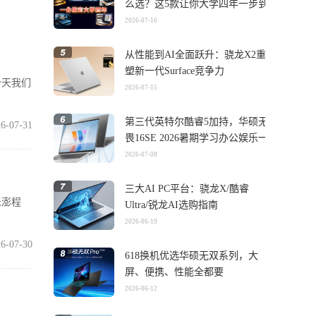
么选？这5款让你大学四年一步到
位
2026-07-16
从性能到AI全面跃升：骁龙X2重
塑新一代Surface竞争力
今天我们
2026-07-15
第三代英特尔酷睿5加持，华硕无
6-07-31
畏16SE 2026暑期学习办公娱乐一
机搞定
2026-07-08
三大AI PC平台：骁龙X/酷睿
米澎程
Ultra/锐龙AI选购指南
2026-06-19
6-07-30
618换机优选华硕无双系列，大
屏、便携、性能全都要
2026-06-12