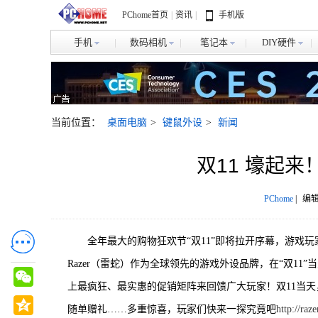
PChome首页
|
资讯
|
手机版
手机
数码相机
笔记本
DIY硬件
当前位置：
桌面电脑
>
键鼠外设
>
新闻
双11 壕起
PChome
|
编辑
全年最大的购物狂欢节“双11”即将拉开序幕，游戏
Razer（雷蛇）作为全球领先的游戏外设品牌，在“双1
上最疯狂、最实惠的促销矩阵来回馈广大玩家！双11当
随单赠礼……多重惊喜，玩家们快来一探究竟吧
http://raz