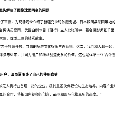
像头解决了图像球面畸变的问题
3进行了直播，为现场观众介绍了新疆克拉玛依魔鬼城、日本静冈县茶园等地
名男演员夏雨、优酷自制节目《侣行》主人公张昕宇、著名摄影师张千里
大疆、优酷土豆的精彩故事。
致力于打造开放、共赢的多屏文化娱乐生态系统。这次，我们和大疆一起
伴参与进来，共同为用户和粉丝创造更多的价值。这也是优酷土豆‘合计划
大疆用户，演员夏雨谈了自己的使用感受
新作为全球无人机行业首屈一指的企业，极其重视伙伴建设与生态培养，内容产业
豆的合作，将把国内视频的创意、品味和国际化推至新的高度。”