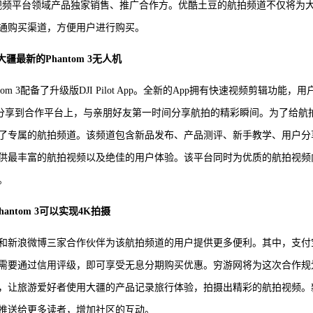
络视频平台领域产品独家销售、推广合作方。优酷土豆的航拍频道不仅将为
通购买渠道，方便用户进行购买。
I大疆最新的Phantom 3无人机
m 3配备了升级版DJI Pilot App。全新的App拥有快速视频剪辑功能，用
时分享到合作平台上，与亲朋好友第一时间分享航拍的精彩瞬间。为了给航
了专属的航拍频道。该频道包含新品发布、产品测评、新手教学、用户分
供最丰富的航拍视频以及绝佳的用户体验。该平台同时为优质的航拍视频
。
hantom 3可以实现4K拍摄
和新浪微博三家合作伙伴为该航拍频道的用户提供更多便利。其中，支付
需要通过信用评级，即可享受无息分期购买优惠。穷游网将为这次合作规
，让旅游爱好者使用大疆的产品记录旅行体验，拍摄出精彩的航拍视频。
推送给更多读者，增加社区的互动。