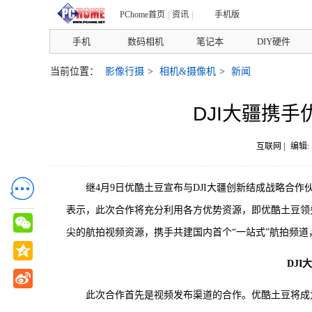
PChome首页
|
资讯
|
手机版
手机
数码相机
笔记本
DIY硬件
当前位置：
影像行摄
>
相机&摄像机
>
新闻
DJI大疆携手优
互联网 |
编辑:
继4月9日优酷土豆宣布与DJI大疆创新结成战略合
表示，此次合作将充分利用各方优势资源，即优酷土豆领
尖的航拍视频资源，携手共建国内首个“一站式”航拍频
DJ
此次合作首先是视频发布渠道的合作。优酷土豆将成