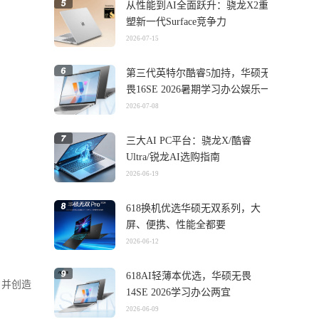
从性能到AI全面跃升：骁龙X2重
塑新一代Surface竞争力
2026-07-15
第三代英特尔酷睿5加持，华硕无
畏16SE 2026暑期学习办公娱乐一
机搞定
2026-07-08
三大AI PC平台：骁龙X/酷睿
Ultra/锐龙AI选购指南
2026-06-19
618换机优选华硕无双系列，大
屏、便携、性能全都要
2026-06-12
618AI轻薄本优选，华硕无畏
，并创造
14SE 2026学习办公两宜
2026-06-09