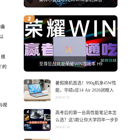
的盎
以
，搭
至尊狂战就是荣耀WIN游戏本 H9
’的
暑假换机首选！990g机身45W性
能，华硕a豆14 Air 2026闭眼入
2026-07-21
与视
高考后的第一台高性能笔记本怎
么选？这5款让你大学四年一步到
位
2026-07-16