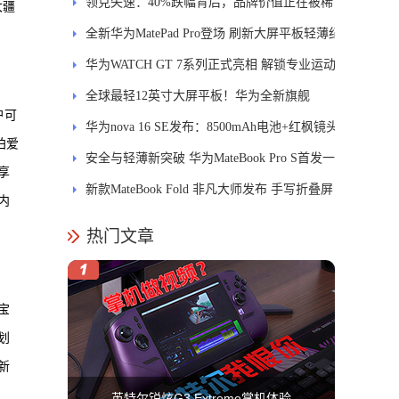
士
领克失速：40%跌幅背后，品牌价值正在被稀
大疆
释
全新华为MatePad Pro登场 刷新大屏平板轻薄纪
录
华为WATCH GT 7系列正式亮相 解锁专业运动
新体验
全球最轻12英寸大屏平板！华为全新旗舰
户可
MatePad Pro正式发布
华为nova 16 SE发布：8500mAh电池+红枫镜头
拍爱
安全与轻薄新突破 华为MateBook Pro S首发一
享
区双像素技术防窥屏
新款MateBook Fold 非凡大师发布 手写折叠屏
内
引领PC交互新体验
热门文章
宝
划
新
英特尔锐炫G3 Extreme掌机体验