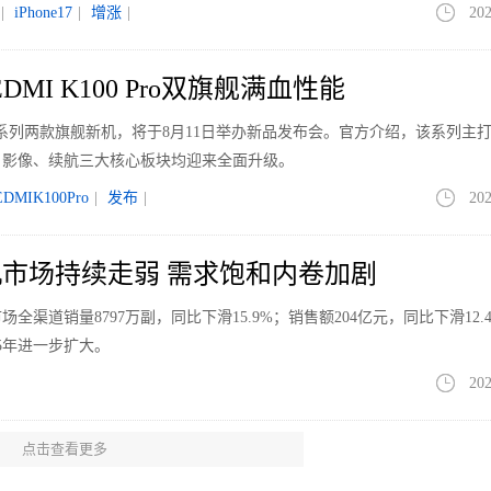
|
iPhone17
|
增涨
|
202
DMI K100 Pro双旗舰满血性能
0 Pro系列两款旗舰新机，将于8月11日举办新品发布会。官方介绍，该系列主
、影像、续航三大核心板块均迎来全面升级。
EDMIK100Pro
|
发布
|
202
耳机市场持续走弱 需求饱和内卷加剧
场全渠道销量8797万副，同比下滑15.9%；销售额204亿元，同比下滑12.
5年进一步扩大。
202
点击查看更多
华为MateBook Pro S现场上手