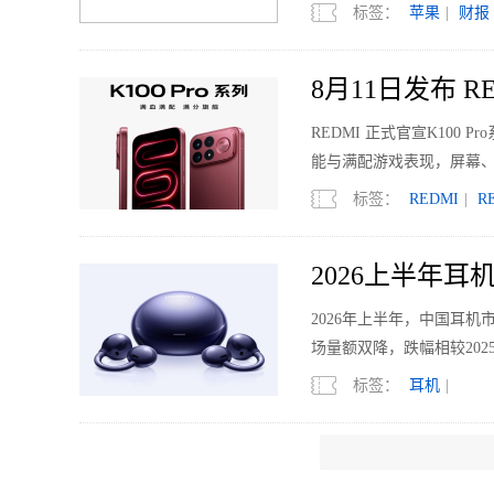
标签：
苹果
|
财报
8月11日发布 RE
REDMI 正式官宣K10
能与满配游戏表现，屏幕
标签：
REDMI
|
R
2026上半年
2026年上半年，中国耳机市
场量额双降，跌幅相较202
标签：
耳机
|
798克的笔记本？