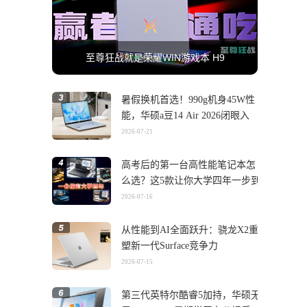
至尊狂战就是荣耀WIN游戏本 H9
暑假换机首选！990g机身45W性
能，华硕a豆14 Air 2026闭眼入
2026-07-21
高考后的第一台高性能笔记本怎
么选？这5款让你大学四年一步到
位
2026-07-16
从性能到AI全面跃升：骁龙X2重
塑新一代Surface竞争力
2026-07-15
第三代英特尔酷睿5加持，华硕无