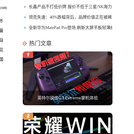
长鑫产品不打低价牌 报价不低于三星/SK海力
com
士
领克失速：40%跌幅背后，品牌价值正在被稀
不
释
全新华为MatePad Pro登场 刷新大屏平板轻薄纪
最
录
自
热门文章
见
国
英特尔锐炫G3 Extreme掌机体验