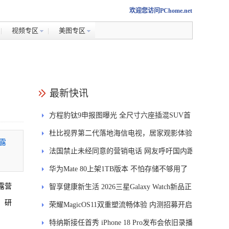
欢迎您访问PChome.net
视频专区
美图专区
最新快讯
方程豹钛9申报图曝光 全尺寸六座插混SUV首
发DMS
杜比视界第二代落地海信电视，居家观影体验
露
能迎来哪些升级？
法国禁止未经同意的营销电话 网友呼吁国内跟
进
华为Mate 80上架1TB版本 不怕存储不够用了
露营
智享健康新生活 2026三星Galaxy Watch新品正
、研
式开售
荣耀MagicOS11双重塑流畅体验 内测招募开启
特纳斯接任首秀 iPhone 18 Pro发布会依旧录播