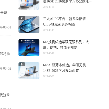
畏16SE 2026暑期学习办公娱乐一
机搞定
2026-07-08
灵云智
三大AI PC平台：骁龙X/酷睿
Ultra/锐龙AI选购指南
6-08-01
2026-06-19
618换机优选华硕无双系列，大
屏、便携、性能全都要
在即将推
2026-06-12
618AI轻薄本优选，华硕无畏
6-08-02
14SE 2026学习办公两宜
2026-06-09
五代骁龙