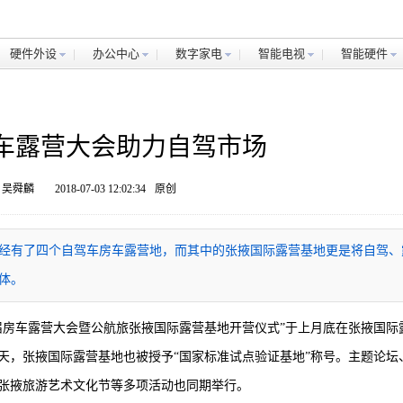
硬件外设
办公中心
数字家电
智能电视
智能硬件
车露营大会助力自驾市场
 吴舜麟
2018-07-03 12:02:34
原创
经有了四个自驾车房车露营地，而其中的张掖国际露营基地更是将自驾、
体。
省首届房车露营大会暨公航旅张掖国际露营基地开营仪式”于上月底在张掖国际
天，张掖国际露营基地也被授予“国家标准试点验证基地”称号。主题论坛
张掖旅游艺术文化节等多项活动也同期举行。