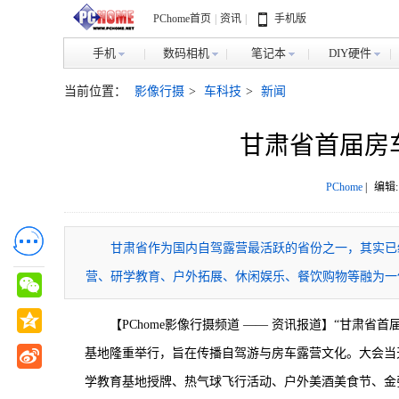
PChome首页
|
资讯
|
手机版
手机
数码相机
笔记本
DIY硬件
当前位置：
影像行摄
>
车科技
>
新闻
甘肃省首届房
PChome
|
编辑:
甘肃省作为国内自驾露营最活跃的省份之一，其实已
营、研学教育、户外拓展、休闲娱乐、餐饮购物等融为一
【PChome影像行摄频道 —— 资讯报道】“甘肃
基地隆重举行，旨在传播自驾游与房车露营文化。大会当
学教育基地授牌、热气球飞行活动、户外美酒美食节、金