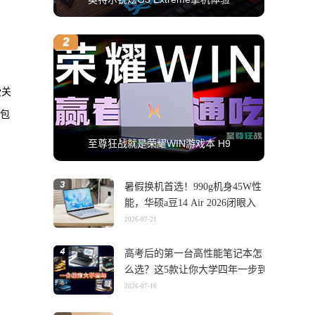
受关
中包
至尊狂战就是荣耀WIN游戏本 H9
暑假换机首选！990g机身45W性
能，华硕a豆14 Air 2026闭眼入
2026-07-21
高考后的第一台高性能笔记本怎
么选？这5款让你大学四年一步到
位
2026-07-16