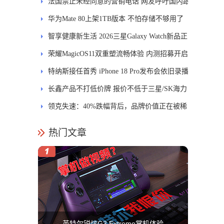
能迎来哪些升级？
法国禁止未经同意的营销电话 网友呼吁国内跟
进
华为Mate 80上架1TB版本 不怕存储不够用了
智享健康新生活 2026三星Galaxy Watch新品正
式开售
荣耀MagicOS11双重塑流畅体验 内测招募开启
特纳斯接任首秀 iPhone 18 Pro发布会依旧录播
长鑫产品不打低价牌 报价不低于三星/SK海力
士
领克失速：40%跌幅背后，品牌价值正在被稀
释
热门文章
英特尔锐炫G3 Extreme掌机体验