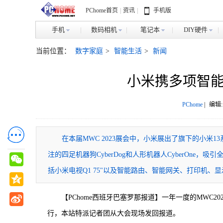
PChome首页
|
资讯
|
手机版
手机
数码相机
笔记本
DIY硬件
当前位置：
数字家庭
>
智能生活
>
新闻
小米携多项智能硬
PChome
|
编辑:
在本届MWC 2023展会中，小米展出了旗下的小米
注的四足机器狗CyberDog和人形机器人CyberOn
括小米电视Q1 75"以及智能路由、智能网关、打印机、
【PChome西班牙巴塞罗那报道】一年一度的MWC20
行，本站特派记者团从大会现场发回报道。