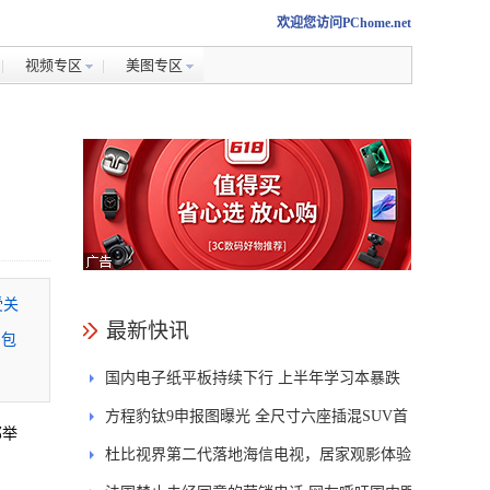
欢迎您访问PChome.net
视频专区
美图专区
受关
最新快讯
中包
国内电子纸平板持续下行 上半年学习本暴跌
84.6%
方程豹钛9申报图曝光 全尺寸六座插混SUV首
那举
发DMS
杜比视界第二代落地海信电视，居家观影体验