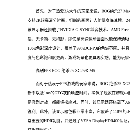
首先，对于热爱3A大作的玩家来说，ROG绝杀27 Ma
支持2K超高清分辨率，细腻的画面让人仿佛身临其境。240
该显示器还搭载了NVIDIA G-SYNC兼容技术、AMD Free Sy
裂、无卡顿、无拖影，即使是高速运动画面也能保持清晰
10bit色彩深度设计，覆盖了99%DCI-P3的色域范围。并且，它
度与色彩饱和度更高，游戏场景也更具现实感，能为玩家
高刷FPS:ROG 绝杀25 XG259CMS
而对于热衷于FPS游戏的玩家来说，ROG 绝杀25 XG2
新率以及1ms的GTG灰阶响应时间，确保了玩家在游戏
是激烈对战，都能轻松应对。同时，该显示器还搭载了AMD F
锐利。此外，该显示器色彩非常丰富，它覆盖了110%的
常重要的HDR功能，并通过了VESA DisplayHDR