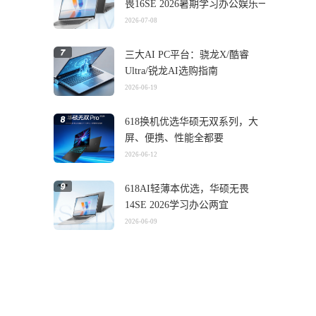
畏16SE 2026暑期学习办公娱乐一
机搞定
2026-07-08
三大AI PC平台：骁龙X/酷睿
Ultra/锐龙AI选购指南
2026-06-19
618换机优选华硕无双系列，大
屏、便携、性能全都要
2026-06-12
618AI轻薄本优选，华硕无畏
14SE 2026学习办公两宜
2026-06-09