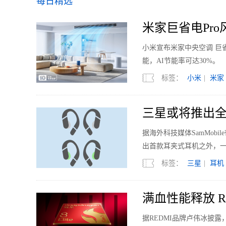
每日精选
米家巨省电Pro风
小米宣布米家中央空调 巨省
能，AI节能率可达30%。
标签：
小米
|
米家
三星或将推出全
据海外科技媒体SamMobi
出首款耳夹式耳机之外，
标签：
三星
|
耳机
满血性能释放 RED
据REDMI品牌卢伟冰披露，