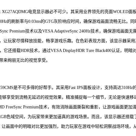
x XG27AQDMG电竞显示器必不可少。其采用业界领先的亮面WOLED面
Hz的刷新率与0.03ms的GTG灰阶响应时间，确保游戏画面流畅无比。同
nc Premium技术以及VESA AdaptiveSync 240Hz技术，确保游戏画面无
，让玩家尽情释放技能，畅享游戏乐趣。在色彩表现方面，该显示器采用
还搭载HDR技术，通过VESA DisplayHDR Ture Black400认证，明暗
带来绚丽无比的视觉享受。
59CMS是不可多得的好帮手。其采用Fast IPS面板设计，支持高达310Hz
中能够享受到流畅无延迟的视觉效果，精准捕捉每一个细节，无论是快速移
reeSync Premium技术，有效消除画面撕裂和重影，让游戏画面更加
sRGB色域空间，为玩家带来更加逼真的游戏场景。而且，该显示器还搭载
400认证，让画面中的明暗对比更加强烈，助力玩家在游戏中轻松洞察战场环境，