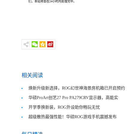
们，本站将会在24小时内处理完毕。
相关阅读
焕新升级新选择，ROG幻世神海景房机箱已开启预约
抢购
华硕ProArt创艺27 Pro PA279CRV显示器，高能实
力，创作者优选！
开学季换新装，ROG外设助你畅玩无忧
超级散热最强性能！华硕ROG游戏手机震撼发布