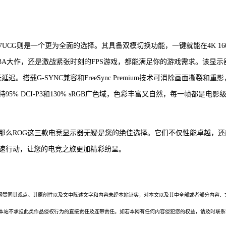
G27UCG则是一个更为全面的选择。其具备双模切换功能，一键就能在4K 160
中的3A大作，还是激战紧张时刻的FPS游戏，都能满足你的游戏需求。该显示
延迟。搭载G-SYNC兼容和FreeSync Premium技术可消除画面撕裂和重影
% DCI-P3和130% sRGB广色域，色彩丰富又自然，每一帧都是电影
那么ROG这三款电竞显示器无疑是您的绝佳选择。它们不仅性能卓越，还
速行动，让您的电竞之旅更加精彩纷呈。
网赞同其观点。其原创性以及文中陈述文字和内容未经本站证实，对本文以及其中全部或者部分内容、
本站不承担此类作品侵权行为的直接责任及连带责任。如若本网有任何内容侵犯您的权益，请及时联系