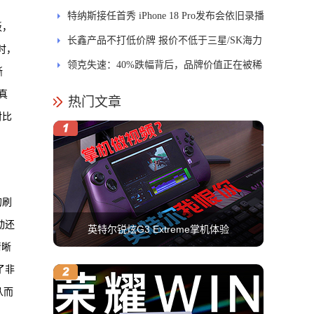
特纳斯接任首秀 iPhone 18 Pro发布会依旧录播
板，
长鑫产品不打低价牌 报价不低于三星/SK海力
时，
士
领克失速：40%跌幅背后，品牌价值正在被稀
撕
释
真
热门文章
对比
的刷
动还
英特尔锐炫G3 Extreme掌机体验
清晰
了非
从而