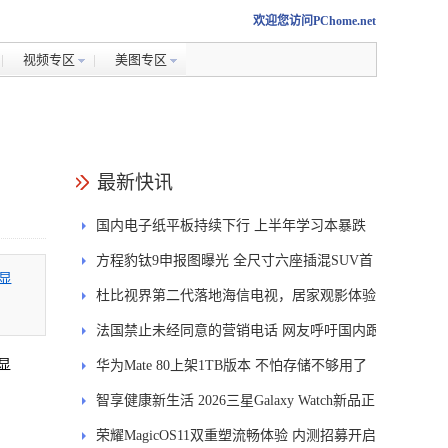
欢迎您访问PChome.net
视频专区
美图专区
最新快讯
国内电子纸平板持续下行 上半年学习本暴跌
84.6%
方程豹钛9申报图曝光 全尺寸六座插混SUV首
显
发DMS
杜比视界第二代落地海信电视，居家观影体验
能迎来哪些升级？
法国禁止未经同意的营销电话 网友呼吁国内跟
显
进
华为Mate 80上架1TB版本 不怕存储不够用了
智享健康新生活 2026三星Galaxy Watch新品正
式开售
荣耀MagicOS11双重塑流畅体验 内测招募开启