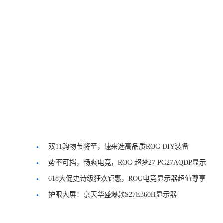
双11购物节将至，速来选高品质ROG DIY装备
势不可挡，畅爽电竞，ROG 超梦27 PG27AQDP显示
器开启预售！
618大促史诗级狂欢钜惠，ROG电竞显示器超值尊享
火力全开！
护眼大屏！京天华盛爆款S27E360H显示器