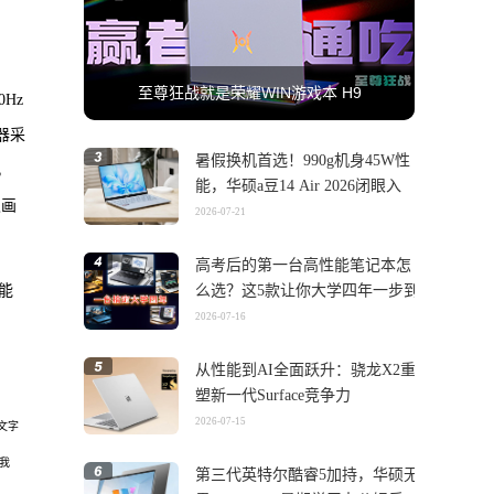
至尊狂战就是荣耀WIN游戏本 H9
Hz
器采
暑假换机首选！990g机身45W性
，
能，华硕a豆14 Air 2026闭眼入
级画
2026-07-21
高考后的第一台高性能笔记本怎
能
么选？这5款让你大学四年一步到
位
2026-07-16
从性能到AI全面跃升：骁龙X2重
塑新一代Surface竞争力
2026-07-15
文字
我
第三代英特尔酷睿5加持，华硕无