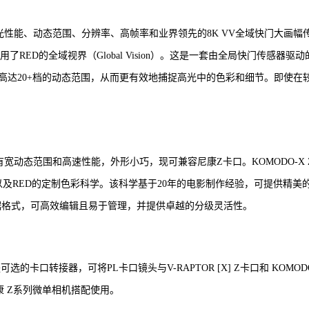
群的低光性能、动态范围、分辨率、高帧率和业界领先的8K VV全域快门大画幅
采用了RED的全域视界（Global Vision）。这是一套由全局快门传感器驱动
高达20+档的动态范围，从而更有效地捕捉高光中的色彩和细节。即使在
器，具有宽动态范围和高速性能，外形小巧，现可兼容尼康Z卡口。KOMODO-X 
制，以及RED的定制色彩科学。该科学基于20年的电影制作经验，可提供精美
的视频数据格式，可高效编辑且易于管理，并提供卓越的分级灵活性。
可选的卡口转接器，可将PL卡口镜头与V-RAPTOR [X] Z卡口和 KOMOD
 Z系列微单相机搭配使用。