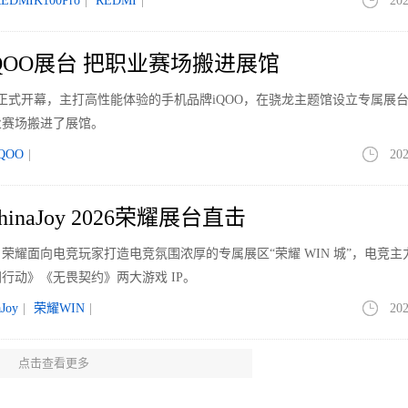
EDMIK100Pro
|
REDMI
|
202
y iQOO展台 把职业赛场搬进展馆
于7月31日正式开幕，主打高性能体验的手机品牌iQOO，在骁龙主题馆设立专属展
业赛场搬进了展馆。
iQOO
|
202
inaJoy 2026荣耀展台直击
正式开幕。荣耀面向电竞玩家打造电竞氛围浓厚的专属展区“荣耀 WIN 城”，电竞
行动》《无畏契约》两大游戏 IP。
aJoy
|
荣耀WIN
|
202
点击查看更多
暑期五款高性价比PCIe 4.0 SSD推荐
D固态硬盘？本期给大家推荐五款M.2规格的PCIe 4.0 SSD产品，都是