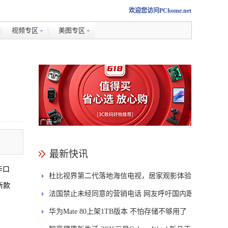
欢迎您访问PChome.net
视频专区
美图专区
最新快讯
卡口
杜比视界第二代落地海信电视，居家观影体验
新款
能迎来哪些升级？
法国禁止未经同意的营销电话 网友呼吁国内跟
进
华为Mate 80上架1TB版本 不怕存储不够用了