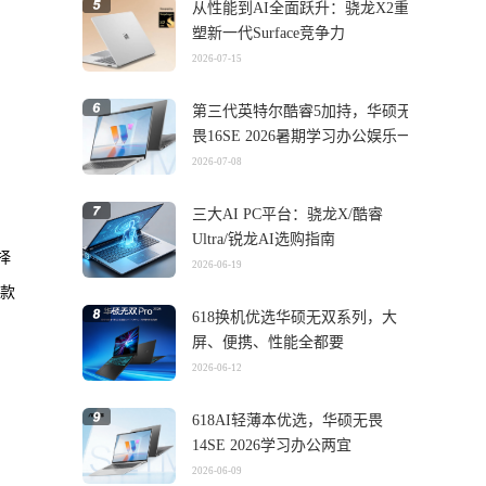
从性能到AI全面跃升：骁龙X2重
塑新一代Surface竞争力
2026-07-15
第三代英特尔酷睿5加持，华硕无
畏16SE 2026暑期学习办公娱乐一
机搞定
2026-07-08
三大AI PC平台：骁龙X/酷睿
Ultra/锐龙AI选购指南
择
2026-06-19
新款
618换机优选华硕无双系列，大
屏、便携、性能全都要
2026-06-12
618AI轻薄本优选，华硕无畏
14SE 2026学习办公两宜
2026-06-09