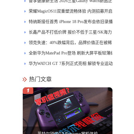
智享健康新生活 2026三星Galaxy Watch新品正
式开售
荣耀MagicOS11双重塑流畅体验 内测招募开启
特纳斯接任首秀 iPhone 18 Pro发布会依旧录播
长鑫产品不打低价牌 报价不低于三星/SK海力
士
领克失速：40%跌幅背后，品牌价值正在被稀
释
全新华为MatePad Pro登场 刷新大屏平板轻薄纪
录
华为WATCH GT 7系列正式亮相 解锁专业运动
新体验
热门文章
英特尔锐炫G3 Extreme掌机体验