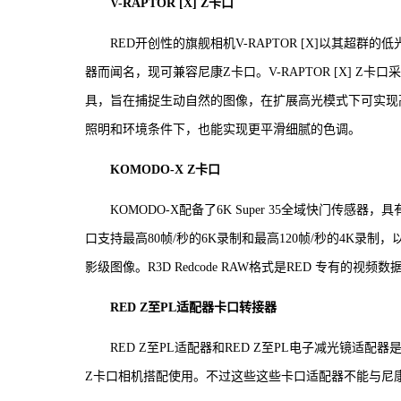
V-RAPTOR [X] Z卡口
RED开创性的旗舰相机V-RAPTOR [X]以其超
器而闻名，现可兼容尼康Z卡口。V-RAPTOR [X] Z卡口
具，旨在捕捉生动自然的图像，在扩展高光模式下可实现
照明和环境条件下，也能实现更平滑细腻的色调。
KOMODO-X Z卡口
KOMODO-X配备了6K Super 35全域快门传感
口支持最高80帧/秒的6K录制和最高120帧/秒的4K录
影级图像。R3D Redcode RAW格式是RED 专有
RED Z至PL适配器卡口转接器
RED Z至PL适配器和RED Z至PL电子减光镜适配器是
Z卡口相机搭配使用。不过这些这些卡口适配器不能与尼康