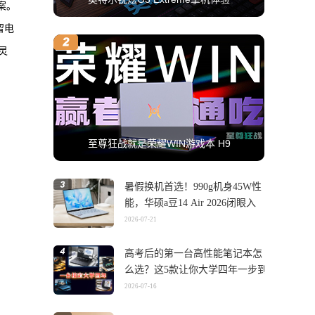
案。
留电
灵
至尊狂战就是荣耀WIN游戏本 H9
暑假换机首选！990g机身45W性
能，华硕a豆14 Air 2026闭眼入
2026-07-21
高考后的第一台高性能笔记本怎
么选？这5款让你大学四年一步到
位
2026-07-16