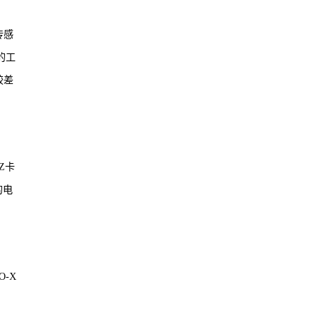
传感
的工
较差
Z卡
的电
O-X