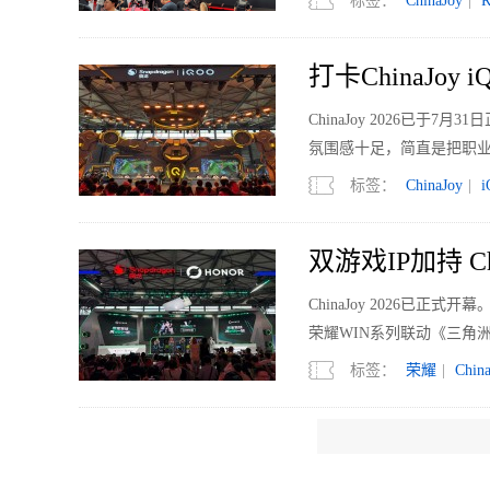
标签：
ChinaJoy
|
R
打卡ChinaJo
ChinaJoy 2026已
氛围感十足，简直是把职
标签：
ChinaJoy
|
双游戏IP加持 Ch
ChinaJoy 2026已
荣耀WIN系列联动《三角洲
标签：
荣耀
|
Chin
涨价潮中怎么买？
存储涨价大潮下，如何挑选SS