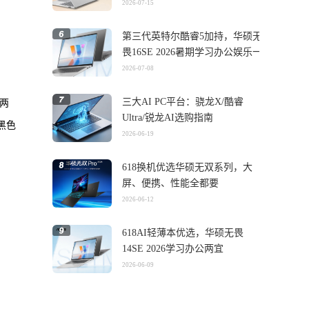
2026-07-15
第三代英特尔酷睿5加持，华硕无
畏16SE 2026暑期学习办公娱乐一
机搞定
2026-07-08
三大AI PC平台：骁龙X/酷睿
及两
Ultra/锐龙AI选购指南
黑色
2026-06-19
618换机优选华硕无双系列，大
屏、便携、性能全都要
2026-06-12
618AI轻薄本优选，华硕无畏
14SE 2026学习办公两宜
2026-06-09