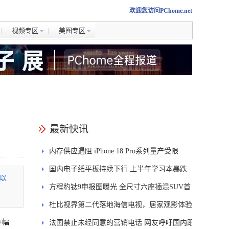
欢迎您访问PChome.net
视频专区
美图专区
最新快讯
内存供应遇阻 iPhone 18 Pro系列量产受限
国内电子纸平板持续下行 上半年学习本暴跌
0以
84.6%
方程豹钛9申报图曝光 全尺寸六座插混SUV首
发DMS
杜比视界第二代落地海信电视，居家观影体验
+幅
能迎来哪些升级？
法国禁止未经同意的营销电话 网友呼吁国内跟