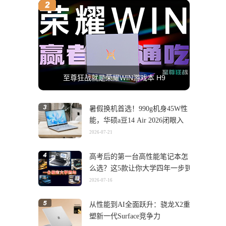
至尊狂战就是荣耀WIN游戏本 H9
暑假换机首选！990g机身45W性
能，华硕a豆14 Air 2026闭眼入
2026-07-21
高考后的第一台高性能笔记本怎
么选？这5款让你大学四年一步到
位
2026-07-16
从性能到AI全面跃升：骁龙X2重
塑新一代Surface竞争力