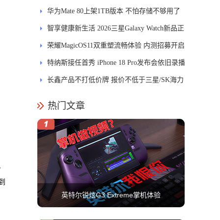
进
华为Mate 80上架1TB版本 不怕存储不够用了
智享健康新生活 2026三星Galaxy Watch新品正
式开售
荣耀MagicOS11双重塑流畅体验 内测招募开启
特纳斯接任首秀 iPhone 18 Pro发布会依旧录播
长鑫产品不打低价牌 报价不低于三星/SK海力
士
热门文章
，
到
英特尔锐炫G3 Extreme掌机体验