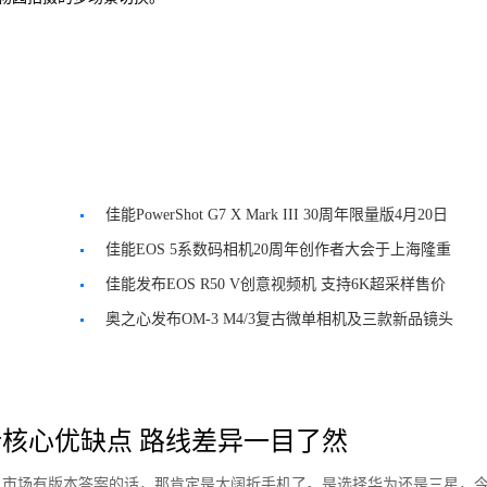
佳能PowerShot G7 X Mark III 30周年限量版4月20日
发售
佳能EOS 5系数码相机20周年创作者大会于上海隆重
举行
佳能发布EOS R50 V创意视频机 支持6K超采样售价
4799元起
奥之心发布OM-3 M4/3复古微单相机及三款新品镜头
核心优缺点 路线差异一目了然
手机市场有版本答案的话，那肯定是大阔折手机了。是选择华为还是三星，