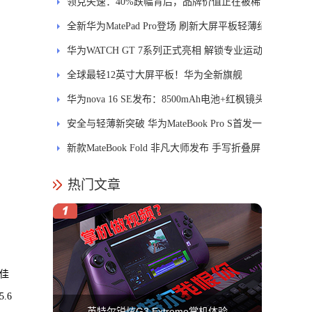
士
领克失速：40%跌幅背后，品牌价值正在被稀
释
全新华为MatePad Pro登场 刷新大屏平板轻薄纪
录
华为WATCH GT 7系列正式亮相 解锁专业运动
新体验
全球最轻12英寸大屏平板！华为全新旗舰
MatePad Pro正式发布
华为nova 16 SE发布：8500mAh电池+红枫镜头
安全与轻薄新突破 华为MateBook Pro S首发一
区双像素技术防窥屏
新款MateBook Fold 非凡大师发布 手写折叠屏
引领PC交互新体验
热门文章
与佳
.6
英特尔锐炫G3 Extreme掌机体验