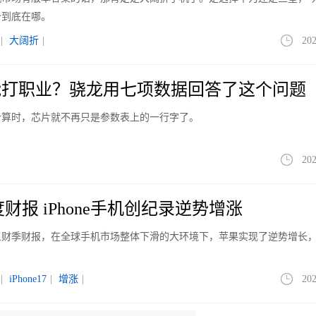
势到底在哪。
|
大阔折
|
202
能打职业？骁龙用七项数据回答了这个问题
计算时，芯片就不再只是参数表上的一行字了。
202
财报 iPhone手机创纪录逆势增涨
第三财季财报，在全球手机市场整体下滑的大环境下，苹果实现了逆势增长
|
iPhone17
|
增涨
|
202