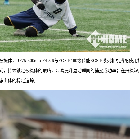
F75-300mm F4-5.6与EOS R100等佳能EOS R系列相机搭配使
式，持续锁定被摄体的眼睛，显著提升运动瞬间的捕捉成功率；在拍摄短
态主体的稳定追踪。