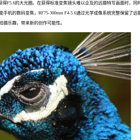
然能获得F5.6的大光圈。在获得标准变焦镜头难以企及的远摄特写画面时，同
的数码变焦，RF75-300mm F4-5.6通过光学成像系统完整保留了远
拍摄乐趣，带来新的创作可能性。