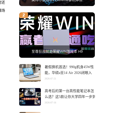
时还
摄场
至尊狂战就是荣耀WIN游戏本 H9
暑假换机首选！990g机身45W性
能，华硕a豆14 Air 2026闭眼入
2026-07-21
高考后的第一台高性能笔记本怎
么选？这5款让你大学四年一步到
位
2026-07-16