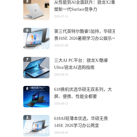
从性能到AI全面跃升：骁龙X2重
塑新一代Surface竞争力
2026-07-15
第三代英特尔酷睿5加持，华硕无
畏16SE 2026暑期学习办公娱乐一
机搞定
2026-07-08
三大AI PC平台：骁龙X/酷睿
Ultra/锐龙AI选购指南
2026-06-19
618换机优选华硕无双系列，大
屏、便携、性能全都要
2026-06-12
618AI轻薄本优选，华硕无畏
14SE 2026学习办公两宜
2026-06-09