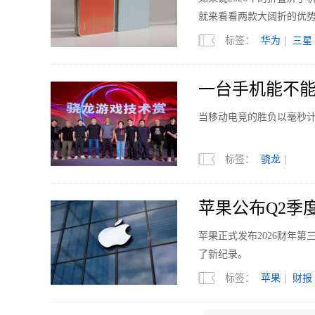
就来看看两款大阔折的优
标签：
华为
|
三星
一台手机能不
当移动电竞的胜负以毫秒
标签：
骁龙
|
苹果公布Q2季度
苹果正式发布2026财年
了新纪录。
标签：
苹果
|
财报