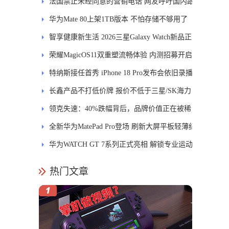
能迎来哪些升级？
法国禁止未经同意的营销电话 网友呼吁国内跟
进
华为Mate 80上架1TB版本 不怕存储不够用了
智享健康新生活 2026三星Galaxy Watch新品正
式开售
荣耀MagicOS11双重塑流畅体验 内测招募开启
特纳斯接任首秀 iPhone 18 Pro发布会依旧录播
长鑫产品不打低价牌 报价不低于三星/SK海力
士
领克失速：40%跌幅背后，品牌价值正在被稀
释
全新华为MatePad Pro登场 刷新大屏平板轻薄纪
录
华为WATCH GT 7系列正式亮相 解锁专业运动
新体验
热门文章