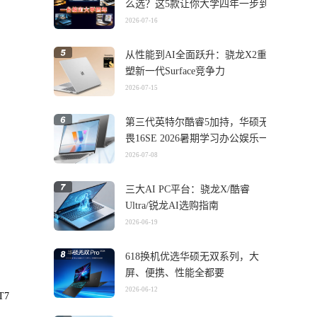
么选？这5款让你大学四年一步到
位
2026-07-16
从性能到AI全面跃升：骁龙X2重
塑新一代Surface竞争力
2026-07-15
第三代英特尔酷睿5加持，华硕无
畏16SE 2026暑期学习办公娱乐一
机搞定
2026-07-08
三大AI PC平台：骁龙X/酷睿
Ultra/锐龙AI选购指南
2026-06-19
618换机优选华硕无双系列，大
屏、便携、性能全都要
2026-06-12
T7