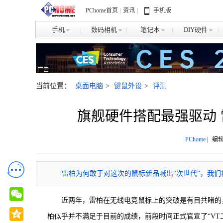
PChome首页
|
资讯
|
手机版
手机
数码相机
笔记本
DIY硬件
当前位置：
桌面电脑
>
键鼠外设
>
评测
旗舰硬件搭配最强驱动 雷
PChome
|
编辑
雷柏为何敢于对这次的鼠标新品喊出“次世代”，我们
近两年，雷柏在无线电竞鼠标上的突破是有目共睹的
柏似乎并不满足于目前的成绩，前段时间正式官宣了“V