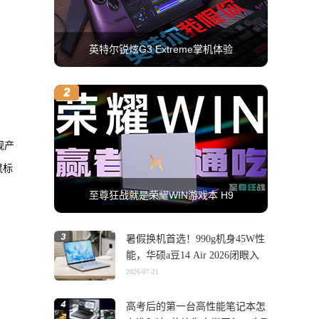
英特尔锐炫G3 Extreme掌机体验
舰产
鼠标
至尊狂战就是荣耀WIN游戏本 H9
暑假换机首选！990g机身45W性
能，华硕a豆14 Air 2026闭眼入
2026-07-21
高考后的第一台高性能笔记本怎