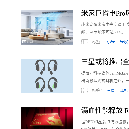
米家巨省电Pro风
小米宣布米家中央空调 巨省
能，AI节能率可达30%。
标签：
小米
|
米家
三星或将推出全
据海外科技媒体SamMobi
出首款耳夹式耳机之外，
标签：
三星
|
耳机
满血性能释放 RED
据REDMI品牌卢伟冰披露，