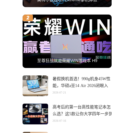
至尊狂战就是荣耀WIN游戏本 H9
暑假换机首选！990g机身45W性
能，华硕a豆14 Air 2026闭眼入
2026-07-21
高考后的第一台高性能笔记本怎
么选？这5款让你大学四年一步到
位
2026-07-16