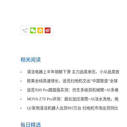
相关阅读
清洁电器上半年销额下滑 主力品类承压、小众品类放
量降价
欧美全线高速增长，追觅扫地机交出“中国智造”全球
化新样本
追觅X60 Pro圆盘版实测：仿生多级双机械臂+AI多维
光感识污 破解清洁难题
MOVA Z70 Pro评测：超长加压滚筒+AI活水洗地，拖
地体验全链路进阶
Q1家用清洁机器人出货893万台 扫地机市场出货同比
增长29.4%
每日精选