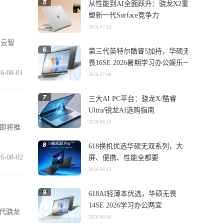
从性能到AI全面跃升：骁龙X2重
塑新一代Surface竞争力
2026-07-15
灵云智
第三代英特尔酷睿5加持，华硕无
畏16SE 2026暑期学习办公娱乐一
6-08-01
机搞定
2026-07-08
三大AI PC平台：骁龙X/酷睿
Ultra/锐龙AI选购指南
2026-06-19
在即将推
618换机优选华硕无双系列，大
6-08-02
屏、便携、性能全都要
2026-06-12
618AI轻薄本优选，华硕无畏
14SE 2026学习办公两宜
五代骁龙
2026-06-09