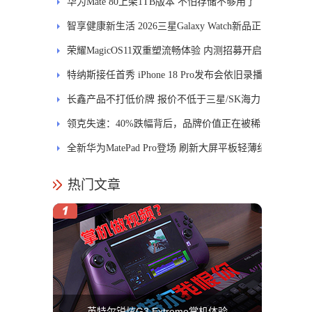
进
华为Mate 80上架1TB版本 不怕存储不够用了
智享健康新生活 2026三星Galaxy Watch新品正
式开售
荣耀MagicOS11双重塑流畅体验 内测招募开启
特纳斯接任首秀 iPhone 18 Pro发布会依旧录播
长鑫产品不打低价牌 报价不低于三星/SK海力
士
领克失速：40%跌幅背后，品牌价值正在被稀
释
全新华为MatePad Pro登场 刷新大屏平板轻薄纪
录
热门文章
英特尔锐炫G3 Extreme掌机体验