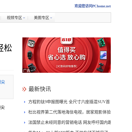
欢迎您访问PChome.net
视频专区
美图专区
轻松
顶尖
最新快讯
方程豹钛9申报图曝光 全尺寸六座插混SUV首
顶尖
发DMS
杜比视界第二代落地海信电视，居家观影体验
能迎来哪些升级？
法国禁止未经同意的营销电话 网友呼吁国内跟