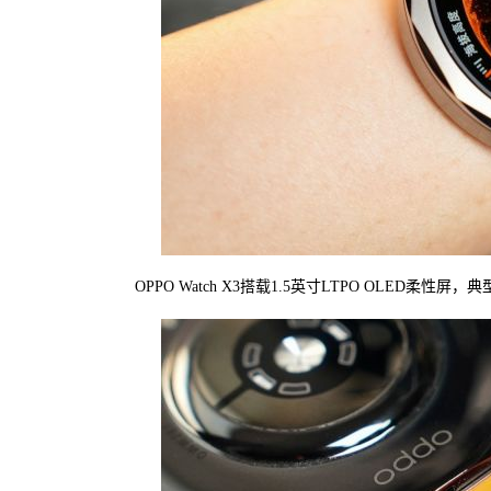
OPPO Watch X3搭载1.5英寸LTPO OLED