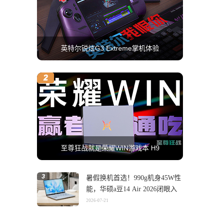
英特尔锐炫G3 Extreme掌机体验
至尊狂战就是荣耀WIN游戏本 H9
暑假换机首选！990g机身45W性
能，华硕a豆14 Air 2026闭眼入
2026-07-21