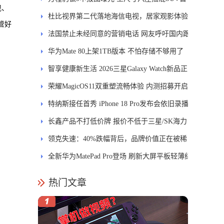
现、
发DMS
杜比视界第二代落地海信电视，居家观影体验
管好
能迎来哪些升级？
法国禁止未经同意的营销电话 网友呼吁国内跟
进
华为Mate 80上架1TB版本 不怕存储不够用了
智享健康新生活 2026三星Galaxy Watch新品正
式开售
荣耀MagicOS11双重塑流畅体验 内测招募开启
特纳斯接任首秀 iPhone 18 Pro发布会依旧录播
长鑫产品不打低价牌 报价不低于三星/SK海力
士
领克失速：40%跌幅背后，品牌价值正在被稀
释
全新华为MatePad Pro登场 刷新大屏平板轻薄纪
录
热门文章