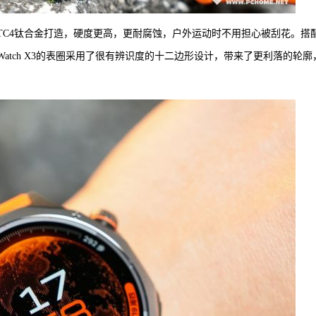
航天级TC4钛合金打造，硬度更高，更耐腐蚀，户外运动时不用担心被刮花。搭
Watch X3的表圈采用了很有辨识度的十二边形设计，带来了更利落的轮廓