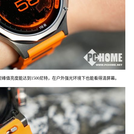
柔性屏，典型峰值亮度能达到1500尼特，在户外强光环境下也能看得清屏幕。