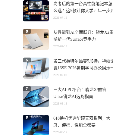
高考后的第一台高性能笔记本怎
么选？这5款让你大学四年一步到
位
2026-07-16
从性能到AI全面跃升：骁龙X2重
塑新一代Surface竞争力
2026-07-15
第三代英特尔酷睿5加持，华硕无
畏16SE 2026暑期学习办公娱乐一
机搞定
2026-07-08
三大AI PC平台：骁龙X/酷睿
Ultra/锐龙AI选购指南
2026-06-19
618换机优选华硕无双系列，大
屏、便携、性能全都要
2026-06-12