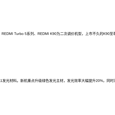
MI Turbo 5系列、REDMI K90为二次调价机型，上市不久的K90至
全新M11发光材料。新机重点升级绿色发光主材，发光效率大幅提升20%，同