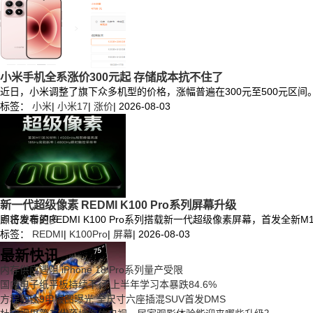
小米手机全系涨价300元起 存储成本抗不住了
近日，小米调整了旗下众多机型的价格，涨幅普遍在300元至500元区间。RED
标签：
小米
|
小米17
|
涨价
|
2026-08-03
新一代超级像素 REDMI K100 Pro系列屏幕升级
即将发布的REDMI K100 Pro系列搭载新一代超级像素屏幕，首发
点击查看更多
标签：
REDMI
|
K100Pro
|
屏幕
|
2026-08-03
最新快讯
内存供应遇阻 iPhone 18 Pro系列量产受限
国内电子纸平板持续下行 上半年学习本暴跌84.6%
方程豹钛9申报图曝光 全尺寸六座插混SUV首发DMS