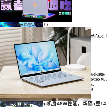
至尊狂战就是荣耀WIN游戏本 H9
iQOO Neo11S准备就绪 天玑9500处理器性能更强
iQOO Neo11S新机即将登场，作为iQOO Neo11的升级机型，
标签：
iQOO
|
IQOONeo11S
|
性能
|
2026-08-03
PC鲜辣报：Radeon RX9050上市 华为公布新麒麟桌面处理器
过去一周，PC硬件行业迎来多项重要变化。华为公布麒麟XE90/X90 Plus桌面处
Nova Lake平台布局，CPU、GPU及AI PC生态竞争进一步升温。
标签：
PC鲜辣报
|
RX9050
|
麒麟
|
NovaLake
|
砺算
|
2026-08-03
暑假换机首选！990g机身45W性能，华硕a豆14 A