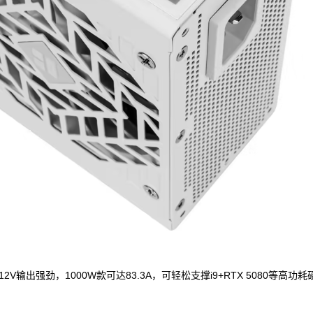
路+12V输出强劲，1000W款可达83.3A，可轻松支撑i9+RTX 508