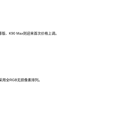
尊版、K90 Max则迎来首次价格上调。
时采用全RGB无损像素排列。