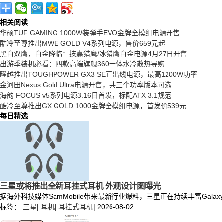
相关阅读
华硕TUF GAMING 1000W装弹手EVO金牌全模组电源开售
酷冷至尊推出MWE GOLD V4系列电源，售价659元起
黑白双鹰，白金降临：技嘉猎鹰/冰猎鹰白金电源4月27日开售
出游季装机必看：四款高端旗舰360一体水冷散热导购
曜越推出TOUGHPOWER GX3 SE直出线电源，最高1200W功率
金河田Nexus Gold Ultra电源开售，共三个功率版本可选
海韵 FOCUS v5系列电源3.16日首发，标配ATX 3.1规范
酷冷至尊推出GX GOLD 1000金牌全模组电源，首发价539元
每日精选
三星或将推出全新耳挂式耳机 外观设计图曝光
据海外科技媒体SamMobile带来最新行业爆料，三星正在持续丰富Ga
标签：
三星
|
耳机
|
耳挂式耳机
|
2026-08-02