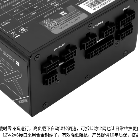
%负载时零噪音运行，高负载下自动温控调速，可拆卸防尘网也让日常维护更
12V-2×6接口采用合金铜端子，有效降低阻抗。产品提供10年质保，