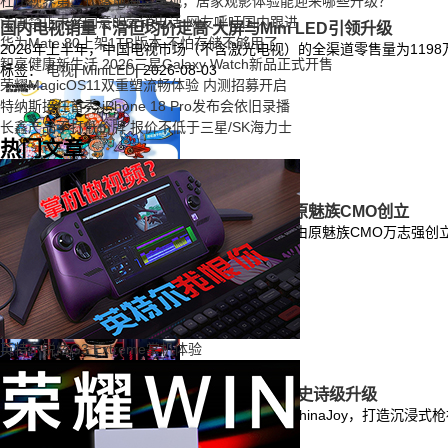
杜比视界第二代落地海信电视，居家观影体验能迎来哪些升级？
法国禁止未经同意的营销电话 网友呼吁国内跟进
国内电视销量下滑但均价走高 大屏与Mini LED引领升级
华为Mate 80上架1TB版本 不怕存储不够用了
2026年上半年，中国电视市场（不含激光电视）的全渠道零售量为1198万台
智享健康新生活 2026三星Galaxy Watch新品正式开售
标签：
电视
|
MiniLED
|
2026-08-03
荣耀MagicOS11双重塑流畅体验 内测招募开启
特纳斯接任首秀 iPhone 18 Pro发布会依旧录播
长鑫产品不打低价牌 报价不低于三星/SK海力士
热门文章
「追求源于热爱」公司将举行创业发布会 原魅族CMO创立
「追求源于热爱」公司宣布正式亮相，该公司是由原魅族CMO万志强创立
标签：
魅族
|
2026-08-03
英特尔锐炫G3 Extreme掌机体验
一加CJ打造沉浸枪神体验 透露下半年将迎史诗级升级
PChome消息，一加以“玩射击游戏”为主题亮相ChinaJoy，打造沉
标签：
一加
|
CJ
|
2026-08-02