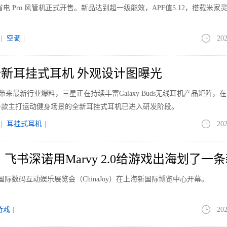
电 Pro 风管机正式开售。新品达到超一级能效，APF值5.12，搭载米家
|
空调
|
202
新耳挂式耳机 外观设计图曝光
le带来最新行业爆料，三星正在持续丰富Galaxy Buds无线耳机产品矩阵，
一款主打运动健身场景的全新耳挂式耳机已进入研发阶段。
|
耳挂式耳机
|
202
026 ，飞书深诺用Marvy 2.0给游戏出海划了一
国际数码互动娱乐展览会（ChinaJoy）在上海新国际博览中心开幕。
游戏
|
202