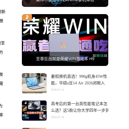
刷新
景
用至
方
至尊狂战就是荣耀WIN游戏本 H9
发
暑假换机首选！990g机身45W性
能，华硕a豆14 Air 2026闭眼入
需
2026-07-21
高考后的第一台高性能笔记本怎
为
么选？这5款让你大学四年一步到
率
位
2026-07-16