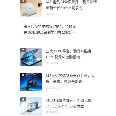
从性能到AI全面跃升：骁龙X2重
塑新一代Surface竞争力
2026-07-15
第三代英特尔酷睿5加持，华硕无
畏16SE 2026暑期学习办公娱乐一
机搞定
2026-07-08
三大AI PC平台：骁龙X/酷睿
Ultra/锐龙AI选购指南
2026-06-19
618换机优选华硕无双系列，大
屏、便携、性能全都要
2026-06-12
618AI轻薄本优选，华硕无畏
14SE 2026学习办公两宜
2026-06-09