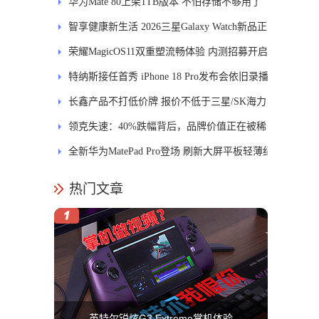
进
华为Mate 80上架1TB版本 不怕存储不够用了
智享健康新生活 2026三星Galaxy Watch新品正
式开售
荣耀MagicOS11双重塑流畅体验 内测招募开启
特纳斯接任首秀 iPhone 18 Pro发布会依旧录播
长鑫产品不打低价牌 报价不低于三星/SK海力
士
领克失速：40%跌幅背后，品牌价值正在被稀
释
全新华为MatePad Pro登场 刷新大屏平板轻薄纪
录
热门文章
英特尔锐炫G3 Extreme掌机体验