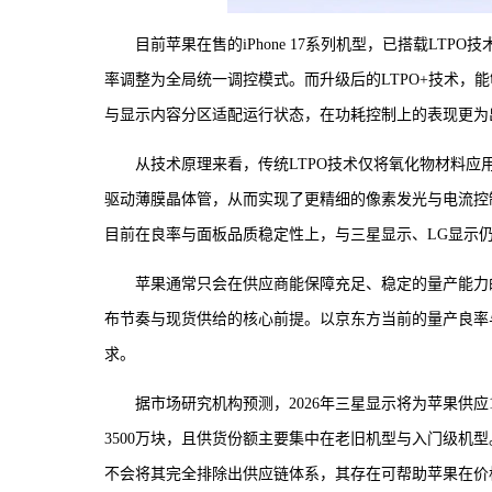
目前苹果在售的iPhone 17系列机型，已搭载L
率调整为全局统一调控模式。而升级后的LTPO+技术，
与显示内容分区适配运行状态，在功耗控制上的表现更为
从技术原理来看，传统LTPO技术仅将氧化物材料应用
驱动薄膜晶体管，从而实现了更精细的像素发光与电流控
目前在良率与面板品质稳定性上，与三星显示、LG显示
苹果通常只会在供应商能保障充足、稳定的量产能力
布节奏与现货供给的核心前提。以京东方当前的量产良率
求。
据市场研究机构预测，2026年三星显示将为苹果供应1
3500万块，且供货份额主要集中在老旧机型与入门级机
不会将其完全排除出供应链体系，其存在可帮助苹果在价