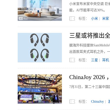
小米宣布米家中央空调 巨省
能，AI节能率可达30%。
标签：
小米
|
米家
三星或将推出全
据海外科技媒体SamMobi
出首款耳夹式耳机之外，
标签：
三星
|
耳机
ChinaJoy 2
线
7月31日，第二十三届中国
标签：
ChinaJoy
|