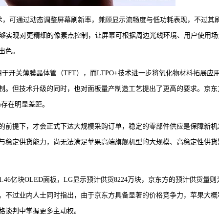
TPO技术，可通过动态调整屏幕刷新率，兼顾显示流畅度与低功耗表现，不过其
能够实现对更精细的像素点控制，让屏幕可根据周边光线环境、用户使用场
出色。
于开关薄膜晶体管（TFT），而LTPO+技术进一步将氧化物材料拓展应
制。但技术升级的同时，也对面板量产制造工艺提出了更高的要求。京东
仍存在明显差距。
的前提下，才会正式下达大规模采购订单，稳定的零部件供应是保障新机
与稳定供货能力，尚无法满足苹果高端旗舰机型的大规模、高稳定性供货
.46亿块OLED面板，LG显示预计供货8224万块，京东方的预计供货量则
型。不过业内人士同时指出，由于京东方具备显著的价格竞争力，苹果大概
格谈判中掌握更多主动权。