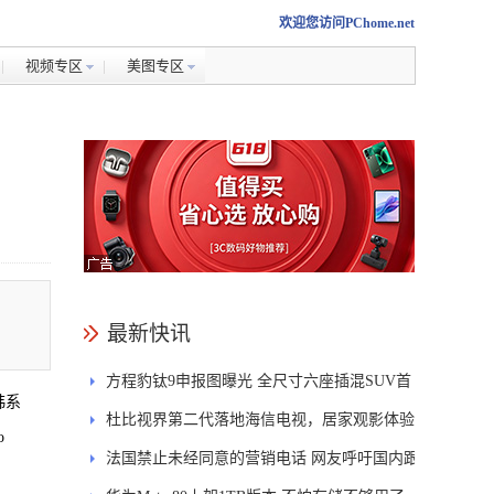
欢迎您访问PChome.net
视频专区
美图专区
最新快讯
方程豹钛9申报图曝光 全尺寸六座插混SUV首
韩系
发DMS
杜比视界第二代落地海信电视，居家观影体验
o
能迎来哪些升级？
法国禁止未经同意的营销电话 网友呼吁国内跟