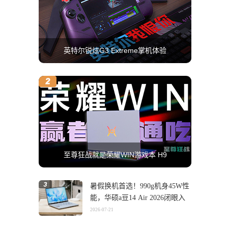
英特尔锐炫G3 Extreme掌机体验
至尊狂战就是荣耀WIN游戏本 H9
暑假换机首选！990g机身45W性
能，华硕a豆14 Air 2026闭眼入
2026-07-21