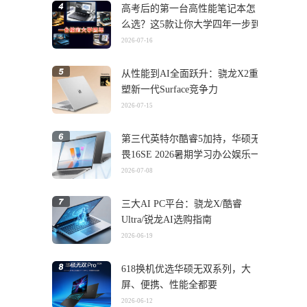
高考后的第一台高性能笔记本怎
么选？这5款让你大学四年一步到
位
2026-07-16
从性能到AI全面跃升：骁龙X2重
塑新一代Surface竞争力
2026-07-15
第三代英特尔酷睿5加持，华硕无
畏16SE 2026暑期学习办公娱乐一
机搞定
2026-07-08
三大AI PC平台：骁龙X/酷睿
Ultra/锐龙AI选购指南
2026-06-19
618换机优选华硕无双系列，大
屏、便携、性能全都要
2026-06-12