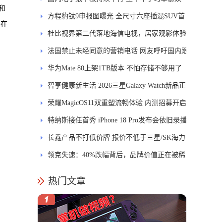
和
84.6%
方程豹钛9申报图曝光 全尺寸六座插混SUV首
，在
发DMS
杜比视界第二代落地海信电视，居家观影体验
能迎来哪些升级？
法国禁止未经同意的营销电话 网友呼吁国内跟
进
华为Mate 80上架1TB版本 不怕存储不够用了
智享健康新生活 2026三星Galaxy Watch新品正
式开售
荣耀MagicOS11双重塑流畅体验 内测招募开启
特纳斯接任首秀 iPhone 18 Pro发布会依旧录播
长鑫产品不打低价牌 报价不低于三星/SK海力
士
领克失速：40%跌幅背后，品牌价值正在被稀
释
热门文章