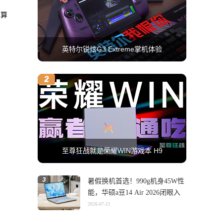
点算
英特尔锐炫G3 Extreme掌机体验
至尊狂战就是荣耀WIN游戏本 H9
暑假换机首选！990g机身45W性
能，华硕a豆14 Air 2026闭眼入
2026-07-21