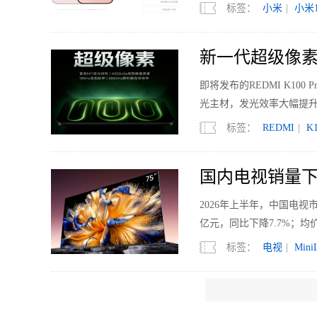
标签：
小米
|
小米1
新一代超级像素 R
即将发布的REDMI K1
光主材，发光效率大幅提升
标签：
REDMI
|
K1
国内电视销量下滑
2026年上半年，中国电视市
亿元，同比下降7.7%；均价
标签：
电视
|
Mini
「追求源于热爱