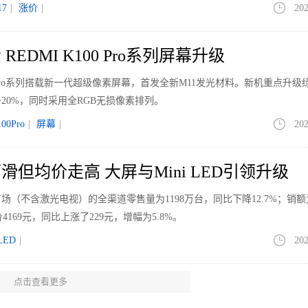
7
|
涨价
|
202
EDMI K100 Pro系列屏幕升级
00 Pro系列搭载新一代超级像素屏幕，首发全新M11发光材料。新机重点升级
20%，同时采用全RGB无损像素排列。
00Pro
|
屏幕
|
202
但均价走高 大屏与Mini LED引领升级
场（不含激光电视）的全渠道零售量为1198万台，同比下降12.7%；销额为4
4169元，同比上涨了229元，增幅为5.8%。
LED
|
202
点击查看更多
」公司将举行创业发布会 原魅族CMO创立