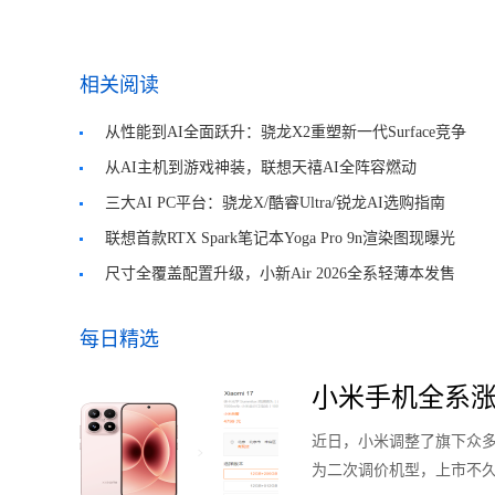
相关阅读
从性能到AI全面跃升：骁龙X2重塑新一代Surface竞争
力
从AI主机到游戏神装，联想天禧AI全阵容燃动
BW2026
三大AI PC平台：骁龙X/酷睿Ultra/锐龙AI选购指南
联想首款RTX Spark笔记本Yoga Pro 9n渲染图现曝光
尺寸全覆盖配置升级，小新Air 2026全系轻薄本发售
每日精选
小米手机全系涨
近日，小米调整了旗下众多机型的
为二次调价机型，上市不久的