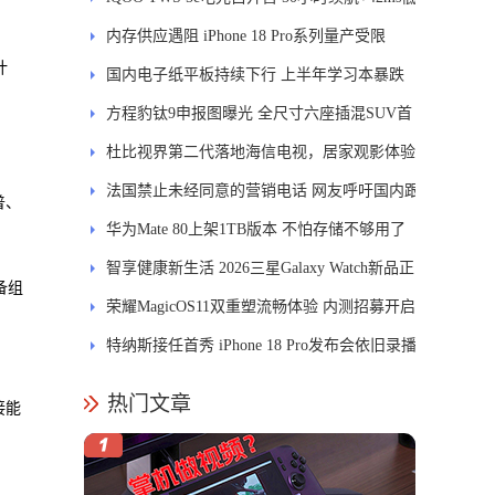
延迟
内存供应遇阻 iPhone 18 Pro系列量产受限
计
国内电子纸平板持续下行 上半年学习本暴跌
84.6%
方程豹钛9申报图曝光 全尺寸六座插混SUV首
发DMS
杜比视界第二代落地海信电视，居家观影体验
能迎来哪些升级？
法国禁止未经同意的营销电话 网友呼吁国内跟
普、
进
华为Mate 80上架1TB版本 不怕存储不够用了
智享健康新生活 2026三星Galaxy Watch新品正
备组
式开售
荣耀MagicOS11双重塑流畅体验 内测招募开启
特纳斯接任首秀 iPhone 18 Pro发布会依旧录播
热门文章
接能