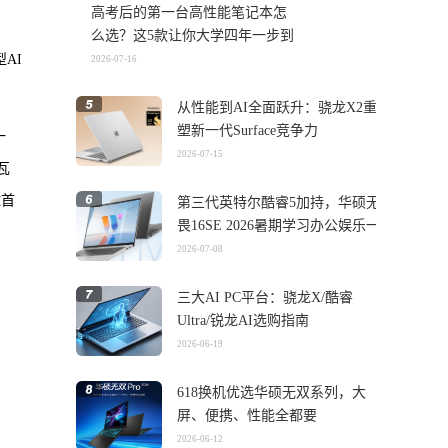
高考后的第一台高性能笔记本怎
么选？这5款让你大学四年一步到
位
AI
2026-07-16
从性能到AI全面跃升：骁龙X2重
塑新一代Surface竞争力
一
2026-07-15
瓦
球首
第三代英特尔酷睿5加持，华硕无
畏16SE 2026暑期学习办公娱乐一
机搞定
2026-07-08
三大AI PC平台：骁龙X/酷睿
Ultra/锐龙AI选购指南
2026-06-19
618换机优选华硕无双系列，大
屏、便携、性能全都要
2026-06-12