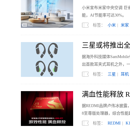
小米宣布米家中央空调 巨省
能，AI节能率可达30%。
标签：
小米
|
米家
三星或将推出全
据海外科技媒体SamMobi
出首款耳夹式耳机之外，
标签：
三星
|
耳机
满血性能释放 RED
据REDMI品牌卢伟冰披露，
8至尊版处理器，综合性能跑
标签：
REDMI
|
K