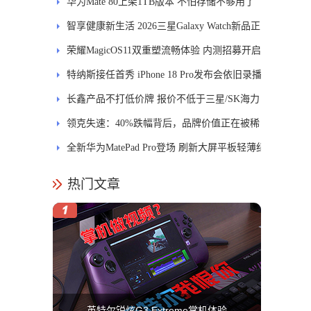
进
华为Mate 80上架1TB版本 不怕存储不够用了
智享健康新生活 2026三星Galaxy Watch新品正
式开售
荣耀MagicOS11双重塑流畅体验 内测招募开启
特纳斯接任首秀 iPhone 18 Pro发布会依旧录播
长鑫产品不打低价牌 报价不低于三星/SK海力
士
领克失速：40%跌幅背后，品牌价值正在被稀
释
全新华为MatePad Pro登场 刷新大屏平板轻薄纪
录
热门文章
英特尔锐炫G3 Extreme掌机体验