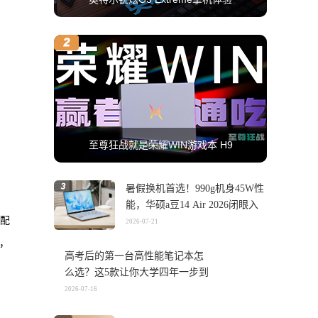
至尊狂战就是荣耀WIN游戏本 H9
暑假换机首选！990g机身45W性
能，华硕a豆14 Air 2026闭眼入
高配
2026-07-21
台，
高考后的第一台高性能笔记本怎
么选？这5款让你大学四年一步到
位
2026-07-16