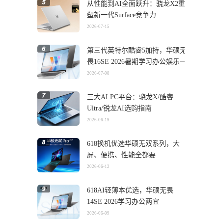
从性能到AI全面跃升：骁龙X2重
塑新一代Surface竞争力
2026-07-15
第三代英特尔酷睿5加持，华硕无
畏16SE 2026暑期学习办公娱乐一
机搞定
2026-07-08
三大AI PC平台：骁龙X/酷睿
Ultra/锐龙AI选购指南
2026-06-19
618换机优选华硕无双系列，大
屏、便携、性能全都要
2026-06-12
618AI轻薄本优选，华硕无畏
14SE 2026学习办公两宜
2026-06-09