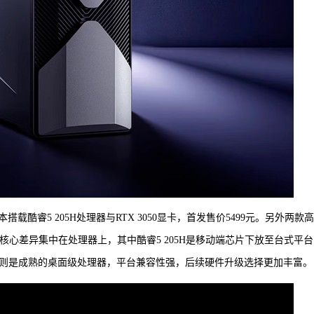
酷睿5 205H处理器与RTX 3050显卡，首发售价5499元。另外两款
，二者核心差异集中在处理器上，其中酷睿5 205H是移动端芯片下放至台式平
00G则是成熟的桌面级处理器，平台兼容性强，后续硬件升级选择更加丰富。