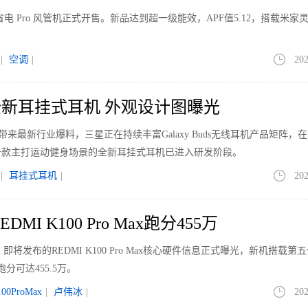
电 Pro 风管机正式开售。新品达到超一级能效，APF值5.12，搭载米家
|
空调
|
202
新耳挂式耳机 外观设计图曝光
le带来最新行业爆料，三星正在持续丰富Galaxy Buds无线耳机产品矩阵，
一款主打运动健身场景的全新耳挂式耳机已进入研发阶段。
|
耳挂式耳机
|
202
MI K100 Pro Max跑分455万
即将发布的REDMI K100 Pro Max核心硬件信息正式曝光，新机搭载第
分可达455.5万。
100ProMax
|
卢伟冰
|
202