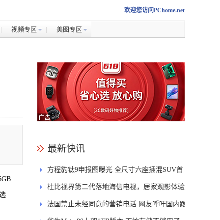
欢迎您访问PChome.net
视频专区
美图专区
最新快讯
方程豹钛9申报图曝光 全尺寸六座插混SUV首
GB
发DMS
杜比视界第二代落地海信电视，居家观影体验
选
能迎来哪些升级？
法国禁止未经同意的营销电话 网友呼吁国内跟