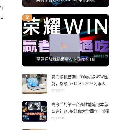
台
过
至尊狂战就是荣耀WIN游戏本 H9
暑假换机首选！990g机身45W性
能，华硕a豆14 Air 2026闭眼入
2026-07-21
高考后的第一台高性能笔记本怎
么选？这5款让你大学四年一步到
位
2026-07-16