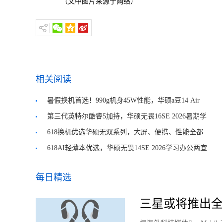
（文中图片来源于网络）
相关阅读
暑假换机首选！990g机身45W性能，华硕a豆14 Air
2026闭眼入
第三代英特尔酷睿5加持，华硕无畏16SE 2026暑期学
习办公娱乐一机搞定
618换机优选华硕无双系列，大屏、便携、性能全都
要
618AI轻薄本优选，华硕无畏14SE 2026学习办公两宜
每日精选
三星或将推出全