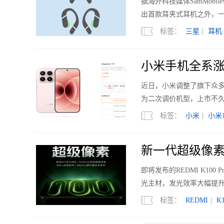
据海外科技媒体SamMobi
出首款耳夹式耳机之外，
标签：
三星
|
耳机
小米手机全系涨
近日，小米调整了旗下众多机型的
为二次调价机型，上市不久的
标签：
小米
|
小米1
新一代超级像素 R
即将发布的REDMI K1
光主材，发光效率大幅提升
标签：
REDMI
|
K1