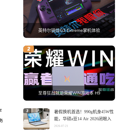
英特尔锐炫G3 Extreme掌机体验
至尊狂战就是荣耀WIN游戏本 H9
学
暑假换机首选！990g机身45W性
能，华硕a豆14 Air 2026闭眼入
务
2026-07-21