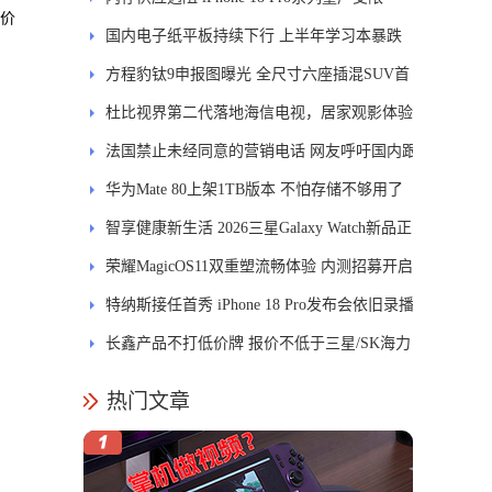
定价
国内电子纸平板持续下行 上半年学习本暴跌
84.6%
方程豹钛9申报图曝光 全尺寸六座插混SUV首
发DMS
杜比视界第二代落地海信电视，居家观影体验
能迎来哪些升级？
法国禁止未经同意的营销电话 网友呼吁国内跟
进
华为Mate 80上架1TB版本 不怕存储不够用了
智享健康新生活 2026三星Galaxy Watch新品正
式开售
荣耀MagicOS11双重塑流畅体验 内测招募开启
特纳斯接任首秀 iPhone 18 Pro发布会依旧录播
长鑫产品不打低价牌 报价不低于三星/SK海力
士
热门文章