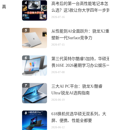
高考后的第一台高性能笔记本怎
，高
么选？这5款让你大学四年一步到
位
2026-07-16
从性能到AI全面跃升：骁龙X2重
塑新一代Surface竞争力
2026-07-15
第三代英特尔酷睿5加持，华硕无
畏16SE 2026暑期学习办公娱乐一
机搞定
2026-07-08
三大AI PC平台：骁龙X/酷睿
Ultra/锐龙AI选购指南
2026-06-19
618换机优选华硕无双系列，大
屏、便携、性能全都要
2026-06-12