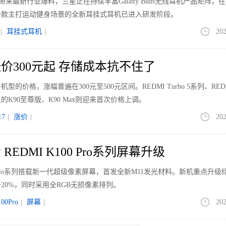
le带来最新行业爆料，三星正在持续丰富Galaxy Buds无线耳机产品矩阵，
一款主打运动健身场景的全新耳挂式耳机已进入研发阶段。
|
耳挂式耳机
|
202
价300元起 存储成本抗不住了
价格，涨幅普遍在300元至500元区间。REDMI Turbo 5系列、REDM
K90至尊版、K90 Max则迎来首次价格上调。
7
|
涨价
|
202
EDMI K100 Pro系列屏幕升级
00 Pro系列搭载新一代超级像素屏幕，首发全新M11发光材料。新机重点升级
20%，同时采用全RGB无损像素排列。
00Pro
|
屏幕
|
202