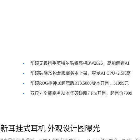
华硕无畏携手英特尔酷睿亮相BW2026，高能解锁AI
创作力
华硕破晓7S锐龙版商务本上架，锐龙AI CPU+2.5K高
刷屏
华硕ROG枪神10超竞版RTX5080版本开售，31999元
起售
双尺寸全能商务AI本华硕破晓7 Pro开售，起售价7999
元
新耳挂式耳机 外观设计图曝光