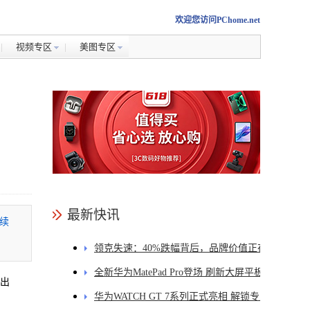
欢迎您访问PChome.net
视频专区
美图专区
最新快讯
连续
领克失速：40%跌幅背后，品牌价值正在被稀
释
全新华为MatePad Pro登场 刷新大屏平板轻薄纪
机出
录
华为WATCH GT 7系列正式亮相 解锁专业运动