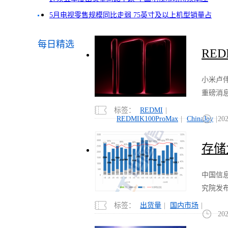
5月电视零售规模同比走弱 75英寸及以上机型销量占
近半数
每日精选
RED
重磅
小米卢
明天
重磅消
相 
REDM
标签：
REDMI
|
K100
REDMIK100ProMax
|
ChinaJoy
|
202
舰新机将
Max
31日亮相
ChinaJ
存储
首秀将
促销
10:30
中国信
6月
播活动
究院发布
出货
启。
6月国内
标签：
出货量
|
国内市场
|
滑15
202
场运行
月恰逢6