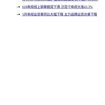
显
618电视线上销量额双下滑 泛百寸电视大涨43.3%
5月电视出货量同比大幅下降 主力品牌出货总量下降
22.4%