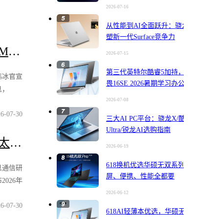
位
2026-07-16
从性能到AI全面跃升：骁龙X2重
塑新一代Surface竞争力
MI
2026-07-15
新品
第三代英特尔酷睿5加持，华硕无
伟冰官宣
CJ亮
畏16SE 2026暑期学习办公娱乐一
息，
或是
机搞定
2026-07-08
I全新旗
 Pro
6-07-30
于7月
三大AI PC平台：骁龙X/酷睿
2026
Ultra/锐龙AI选购指南
oy，新机
太贵
2026-06-19
在当日
无力
618换机优选华硕无双系列，大
的专属直
息通信研
国内
屏、便携、性能全都要
中正式开
2026年
量下
手机市
2026-06-12
.3%
6-07-30
报告，当
618AI轻薄本优选，华硕无畏
18年中