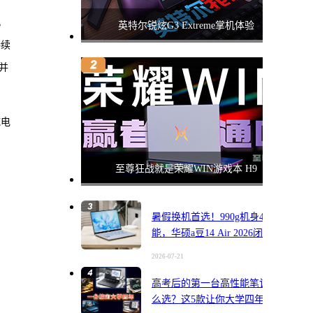
，
英特尔锐炫G3 Extreme掌机体验
持续
并
统电
至尊狂战就是荣耀WIN游戏本 H9
暑假换机首选！990g机身45W性
能，华硕a豆14 Air 2026闭眼入
2026-07-21
高考后的第一台高性能笔记本怎
么选？这5款让你大学四年一步到