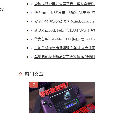
新体验
全球最轻12英寸大屏平板！华为全新旗舰
势仍
MatePad Pro正式发布
华为nova 16 SE发布：8500mAh电池+红枫镜头
安全与轻薄新突破 华为MateBook Pro S首发一
区双像素技术防窥屏
新款MateBook Fold 非凡大师发布 手写折叠屏
引领PC交互新体验
华为首款RGB-MiniLED电视开售 300Hz超高刷
新率
一加手机海外市场清理库存 未来专注国内市场
苹果启动秋季新品发布会筹备 或9月9日举办
热门文章