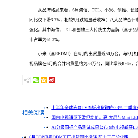
从品牌格局来看，6月海信、TCL、小米、创维、长
同比仅下滑3.7%，相较5月跌幅显著收窄；八大品牌合计市
强化。其中海信、TCL和创维三大传统主力品牌（含子品牌
市占率为61.3%。
小米（含REDMI）在6月的出货量近50万台，与5月
视品牌在6月的合并出货量约为33万台，同比增长8.6%，
上半年全球液晶TV面板出货微降0.3% 二季
相关阅读
暖
国内电视销量下滑但均价走高 大屏与Mini LE
升级
AI分级国标产品测试成果公布 9款电视斩获L
6月TOP电视ODM工厂出货同比微降 前十工厂分化明