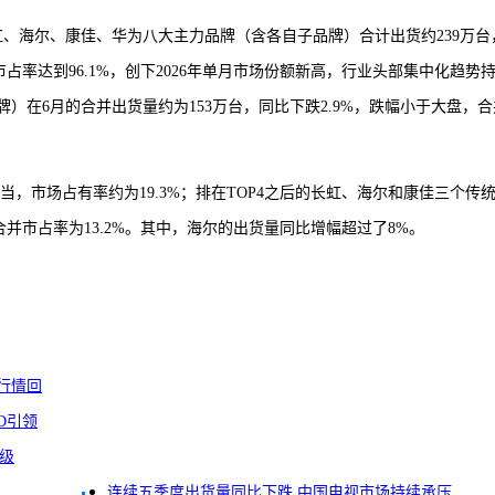
虹、海尔、康佳、华为八大主力品牌（含各自子品牌）合计出货约239万台
占率达到96.1%，创下2026年单月市场份额新高，行业头部集中化趋势
）在6月的合并出货量约为153万台，同比下跌2.9%，跌幅小于大盘，合
相当，市场占有率约为19.3%；排在TOP4之后的长虹、海尔和康佳三个传
合并市占率为13.2%。其中，海尔的出货量同比增幅超过了8%。
度行情回
D引领
3级
连续五季度出货量同比下跌 中国电视市场持续承压