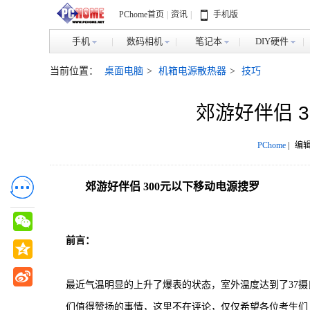
PChome首页
|
资讯
|
手机版
手机
数码相机
笔记本
DIY硬件
当前位置：
桌面电脑
>
机箱电源散热器
>
技巧
郊游好伴侣 
PChome
|
编辑
郊游好伴侣 300元以下移动电源搜罗
前言：
最近气温明显的上升了爆表的状态，室外温度达到了37
们值得赞扬的事情，这里不在评论，仅仅希望各位考生们