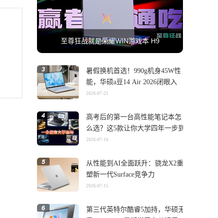
至尊狂战就是荣耀WIN游戏本 H9
暑假换机首选！990g机身45W性
能，华硕a豆14 Air 2026闭眼入
2026-07-21
高考后的第一台高性能笔记本怎
么选？这5款让你大学四年一步到
位
2026-07-16
从性能到AI全面跃升：骁龙X2重
塑新一代Surface竞争力
2026-07-15
第三代英特尔酷睿5加持，华硕无