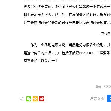
级考试也终于完成，不少同学已经打算郊游一下来放松一
科生表示压力很大，但是吧，在周游景区的时候，很多时
池在最热的时候和最冷的时候放电也比恒温的时候厉害，
【
郊游好
作为一个移动电源来说，当然也分为很多个级别，其
是这个价位的产品，其中包括了航嘉PBA2000、三洋爱乐普（e
有需要的可以关注一下
提示：试试键
总共 5 页