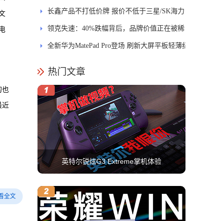
长鑫产品不打低价牌 报价不低于三星/SK海力
文
士
领克失速：40%跌幅背后，品牌价值正在被稀
电
释
全新华为MatePad Pro登场 刷新大屏平板轻薄纪
录
热门文章
的也
最近
英特尔锐炫G3 Extreme掌机体验
看全文