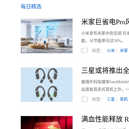
每日精选
米家巨省电Pro风
小米宣布米家中央空调 巨省
能，AI节能率可达30%。
标签：
小米
|
米家
三星或将推出全
据海外科技媒体SamMobi
出首款耳夹式耳机之外，
标签：
三星
|
耳机
满血性能释放 RED