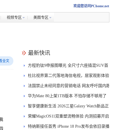
欢迎您访问PChome.net
视频专区
美图专区
最新快讯
看全文
方程豹钛9申报图曝光 全尺寸六座插混SUV首
发DMS
杜比视界第二代落地海信电视，居家观影体验
能迎来哪些升级？
法国禁止未经同意的营销电话 网友呼吁国内跟
进
华为Mate 80上架1TB版本 不怕存储不够用了
智享健康新生活 2026三星Galaxy Watch新品正
式开售
荣耀MagicOS11双重塑流畅体验 内测招募开启
我
特纳斯接任首秀 iPhone 18 Pro发布会依旧录播
四