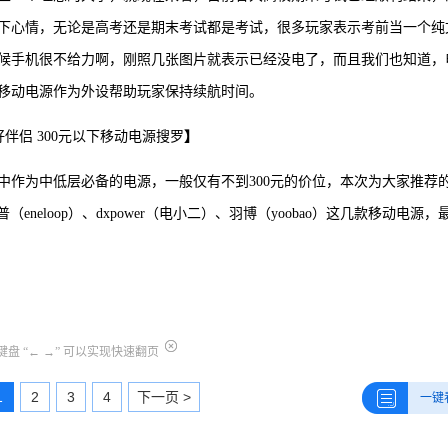
下心情，无论是高考还是期末考试都是考试，很多玩家表示考前当一个纯
候手机很不给力啊，刚照几张图片就表示已经没电了，而且我们也知道，
移动电源作为外设帮助玩家保持续航时间。
伴侣 300元以下移动电源搜罗
】
中作为中低层必备的电源，一般仅有不到300元的价位，本次为大家推荐
neloop）、dxpower（电小二）、羽博（yoobao）这几款移动电源，
盘 “← →” 可以实现快速翻页
1
2
3
4
下一页 >
一键