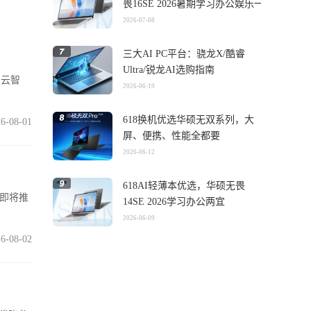
畏16SE 2026暑期学习办公娱乐一
机搞定
2026-07-08
三大AI PC平台：骁龙X/酷睿
Ultra/锐龙AI选购指南
灵云智
2026-06-19
618换机优选华硕无双系列，大
6-08-01
屏、便携、性能全都要
2026-06-12
618AI轻薄本优选，华硕无畏
在即将推
14SE 2026学习办公两宜
2026-06-09
6-08-02