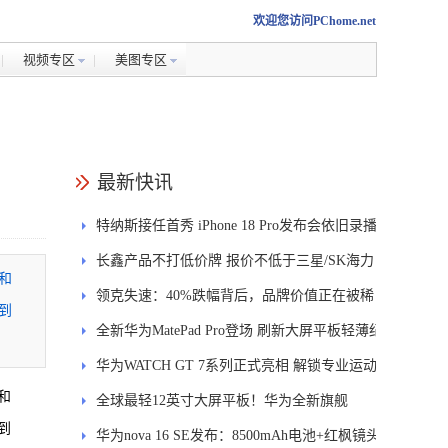
欢迎您访问PChome.net
视频专区
美图专区
最新快讯
特纳斯接任首秀 iPhone 18 Pro发布会依旧录播
长鑫产品不打低价牌 报价不低于三星/SK海力
和
士
领克失速：40%跌幅背后，品牌价值正在被稀
到
释
全新华为MatePad Pro登场 刷新大屏平板轻薄纪
录
华为WATCH GT 7系列正式亮相 解锁专业运动
和
新体验
全球最轻12英寸大屏平板！华为全新旗舰
到
MatePad Pro正式发布
华为nova 16 SE发布：8500mAh电池+红枫镜头