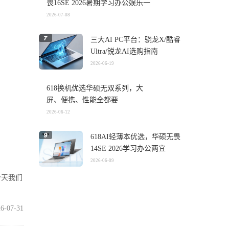
畏16SE 2026暑期学习办公娱乐一
机搞定
2026-07-08
三大AI PC平台：骁龙X/酷睿
Ultra/锐龙AI选购指南
2026-06-19
618换机优选华硕无双系列，大
屏、便携、性能全都要
2026-06-12
618AI轻薄本优选，华硕无畏
14SE 2026学习办公两宜
2026-06-09
今天我们
6-07-31