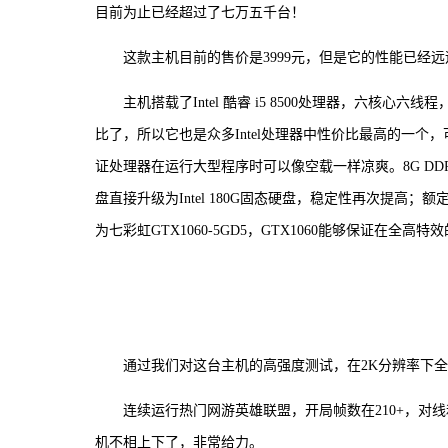
目前为止已经超过了七万五千台！
这款主机目前的售价是3999元，但是它的性能已经
主机搭载了Intel 酷睿 i5 8500处理器，六核心六线
比了，所以它也是众多Intel处理器中性价比最高的一
证处理器在运行大型程序时可以像空载一样凉爽。8G DDR
盘直接升级为Intel 180G固态硬盘，稳定性再次提高
为七彩虹GTX1060-5GD5，GTX1060能够保证
通过我们对这台主机的高强度测试，在2K分辨率下全高
连续运行热门网游英雄联盟，开局帧数在210+，对
机不相上下了，非常给力。