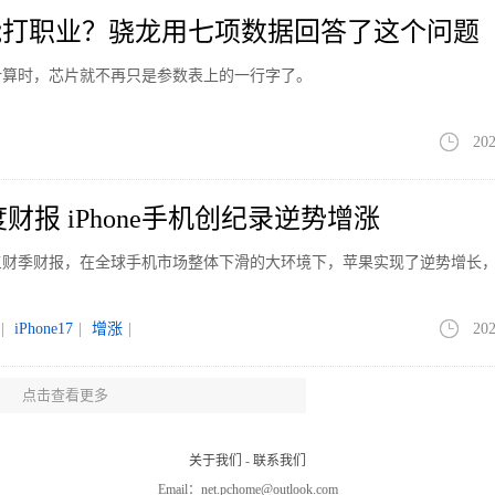
能打职业？骁龙用七项数据回答了这个问题
计算时，芯片就不再只是参数表上的一行字了。
202
财报 iPhone手机创纪录逆势增涨
第三财季财报，在全球手机市场整体下滑的大环境下，苹果实现了逆势增长
|
iPhone17
|
增涨
|
202
点击查看更多
DMI K100 Pro双旗舰满血性能
0 Pro系列两款旗舰新机，将于8月11日举办新品发布会。官方介绍，该系列主
关于我们
-
联系我们
、影像、续航三大核心板块均迎来全面升级。
Email：net.pchome@outlook.com