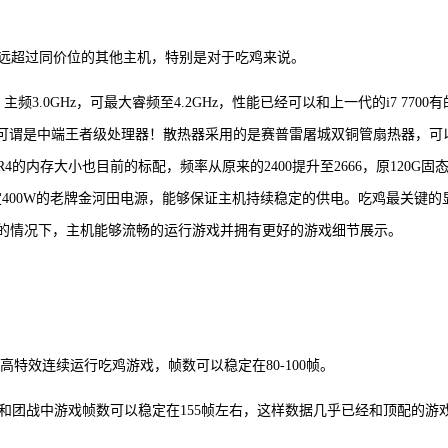
远远超过同价位的其他主机，特别是对于吃鸡来说。
程，主频3.0GHz，可最大睿频至4.2GHz，性能已经可以和上一代的i7 7700
个，可谓是中端王者级处理器！散热器采用的是赛普雷屠城双铜管扇热器，可
4的内存大小也目前的标配，频率从原来的2400提升至2666，原120G固
；额定400W的老牌金河田电源，能够保证主机持续稳定的供电。吃鸡最关键的
在全高特效的情况下，主机能够流畅的运行游戏并拥有更好的游戏细节展示。
特效连续运行吃鸡游戏，帧数可以稳定在80-100帧。
线和团战中游戏帧数可以稳定在155帧左右，这样数据几乎已经和顶配的游