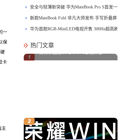
安全与轻薄新突破 华为MateBook Pro S首发一
区双像素技术防窥屏
新款MateBook Fold 非凡大师发布 手写折叠屏
引领PC交互新体验
华为首款RGB-MiniLED电视开售 300Hz超高刷
有的一
新率
以保
热门文章
态硬
英特尔锐炫G3 Extreme掌机体验
显卡
戏主