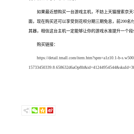
如果最近想购买一台游戏主机，不妨上天猫搜索京天
面，现在购买还可以享受到花呗分期三期免息，前200名
其器，相信这台主机一定能够让你的游戏水准提升一个段
购买链接：
https://detail.tmall.com/item.htm?spm=a1z10.1-b-s.w500
15733450339.8.658632d6aOp8lt&id=41244954544&skuId=3