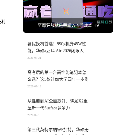
先利
至尊狂战就是荣耀WIN游戏本 H9
暑假换机首选！990g机身45W性
能，华硕a豆14 Air 2026闭眼入
2026-07-21
高考后的第一台高性能笔记本怎
么选？这5款让你大学四年一步到
位
2026-07-16
从性能到AI全面跃升：骁龙X2重
塑新一代Surface竞争力
2026-07-15
第三代英特尔酷睿5加持，华硕无