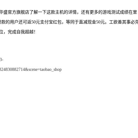
华盛官方旗舰店了解一下这款主机的详情，还有更多的游戏测试成绩在里
付款的用户还可返50元支付宝红包，等同于直减现金50元。工欲善其事必
位，完成自我超越！
3-
824830882714&scene=taobao_shop