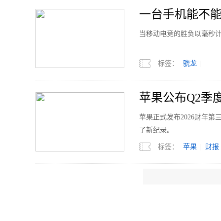
一台手机能不
当移动电竞的胜负以毫秒
标签：
骁龙
|
苹果公布Q2季度
苹果正式发布2026财年
了新纪录。
标签：
苹果
|
财报
8月11日发布 RE
REDMI 正式官宣K10
能与满配游戏表现，屏幕