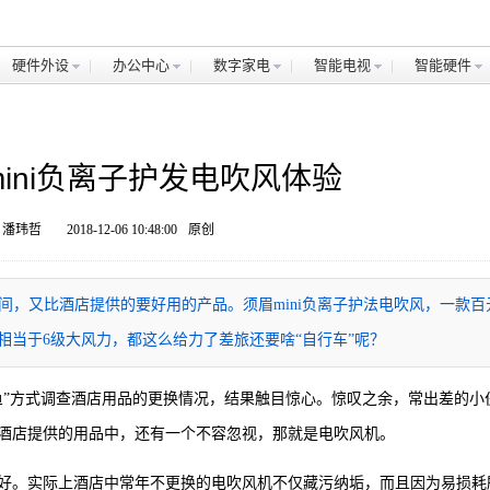
硬件外设
办公中心
数字家电
智能电视
智能硬件
ini负离子护发电吹风体验
 潘玮哲
2018-12-06 10:48:00
原创
，又比酒店提供的要好用的产品。须眉mini负离子护法电吹风，一款百
相当于6级大风力，都这么给力了差旅还要啥“自行车”呢？
鱼”方式调查酒店用品的更换情况，结果触目惊心。惊叹之余，常出差的小
酒店提供的用品中，还有一个不容忽视，那就是电吹风机。
好。实际上酒店中常年不更换的电吹风机不仅藏污纳垢，而且因为易损耗