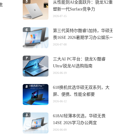
从性能到AI全面跃升：骁龙X2重
生
塑新一代Surface竞争力
2026-07-15
第三代英特尔酷睿5加持，华硕无
畏16SE 2026暑期学习办公娱乐一
机搞定
2026-07-08
三大AI PC平台：骁龙X/酷睿
Ultra/锐龙AI选购指南
2026-06-19
618换机优选华硕无双系列，大
屏、便携、性能全都要
2026-06-12
618AI轻薄本优选，华硕无畏
14SE 2026学习办公两宜
2026-06-09