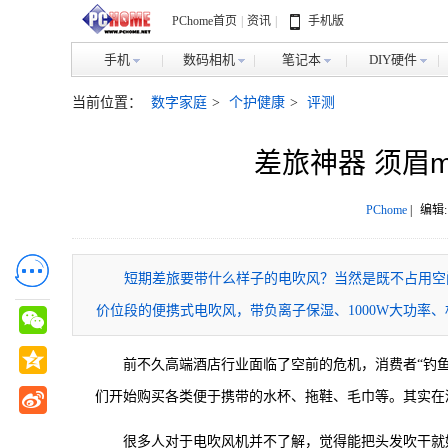
PChome首页
|
资讯
|
手机版
手机
数码相机
笔记本
DIY硬件
当前位置：
数字家庭
>
个护健康
>
评测
差旅神器 须眉m
PChome
|
编辑:
短期差旅要带什么样子的电吹风？当然是既不占用空间
价位段的便携式电吹风，带负离子保湿、1000W大功率、
前不久高端酒店行业面临了空前的危机，消费者“钓
们开始购买各类便于携带的水杯、拖鞋、毛巾等。其实在
很多人对于电吹风机并不了解，觉得能把头发吹干就