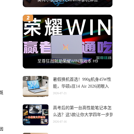
至尊狂战就是荣耀WIN游戏本 H9
暑假换机首选！990g机身45W性
能，华硕a豆14 Air 2026闭眼入
既
2026-07-21
高考后的第一台高性能笔记本怎
么选？这5款让你大学四年一步到
位
2026-07-16
因