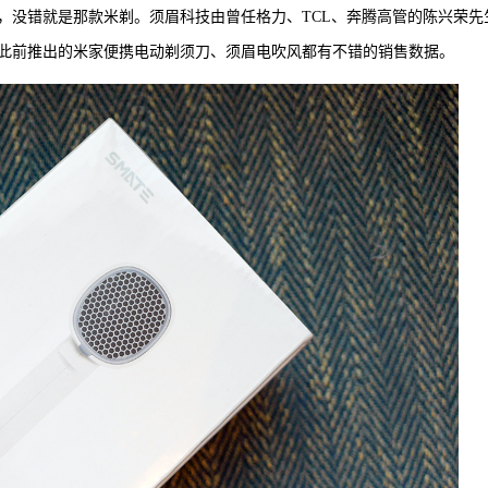
，没错就是那款米剃。须眉科技由曾任格力、TCL、奔腾高管的陈兴荣先
此前推出的米家便携电动剃须刀、须眉电吹风都有不错的销售数据。