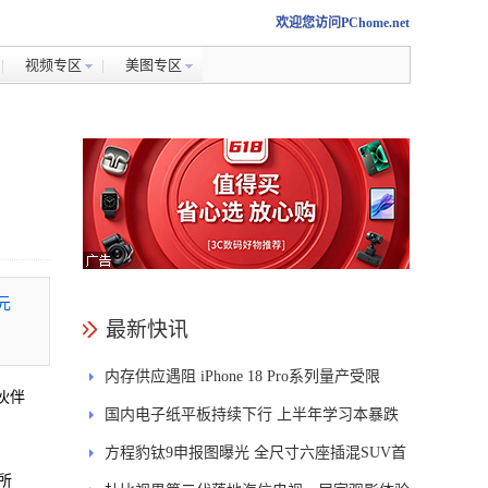
欢迎您访问PChome.net
视频专区
美图专区
元
最新快讯
内存供应遇阻 iPhone 18 Pro系列量产受限
伙伴
国内电子纸平板持续下行 上半年学习本暴跌
84.6%
方程豹钛9申报图曝光 全尺寸六座插混SUV首
所