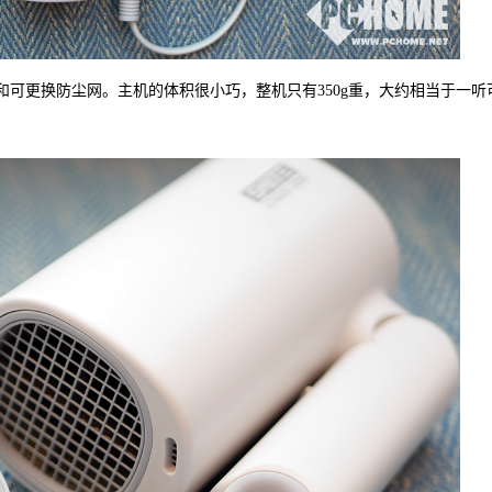
机和可更换防尘网。主机的体积很小巧，整机只有350g重，大约相当于一听