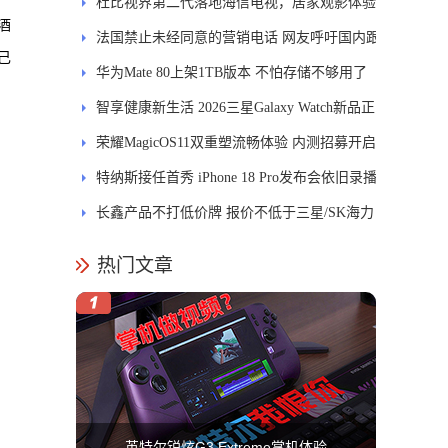
发DMS
杜比视界第二代落地海信电视，居家观影体验
酒
能迎来哪些升级？
法国禁止未经同意的营销电话 网友呼吁国内跟
己
进
华为Mate 80上架1TB版本 不怕存储不够用了
智享健康新生活 2026三星Galaxy Watch新品正
式开售
荣耀MagicOS11双重塑流畅体验 内测招募开启
特纳斯接任首秀 iPhone 18 Pro发布会依旧录播
长鑫产品不打低价牌 报价不低于三星/SK海力
士
热门文章
英特尔锐炫G3 Extreme掌机体验