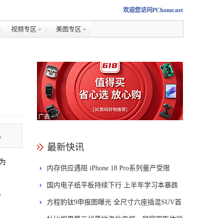
欢迎您访问PChome.net
视频专区
美图专区
。
最新快讯
”为
内存供应遇阻 iPhone 18 Pro系列量产受限
国内电子纸平板持续下行 上半年学习本暴跌
。
84.6%
方程豹钛9申报图曝光 全尺寸六座插混SUV首