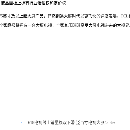
寸液晶面板上拥有行业话语权和定价权
款75英寸及以上超大屏产品，俨然倒逼大屏时代以更飞快的速度发展。TCL
个家庭都将拥有一台大屏电视，全家其乐融融享受大屏电视带来的大视界
618电视线上销量额双下滑 泛百寸电视大涨43.3%