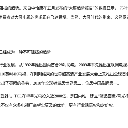
挡的趋势。来自中怡康在五月发布的“大屏趋势报告”的数据显示， 75吋
意味着消费者对大屏电视的需求正在飞速猛增。当然，大屏时代的到来，必然促
已经成为一种不可阻挡的趋势
业发展，从1992年推出国内首台28吋彩电，2009年率先推出互联网电视
110英吋4K电视，在刚刚结束的世界超高清产业发展大会上又推出全球首
也交出了亮眼的答卷，2018年全球销量居世界第二、位居中国品牌第一。
器”。TCL在华星光电投入近2000亿，是国内唯一建立“液晶面板-背光模
上不仅有众多电视厂商望尘莫及的优势，更有行业话语权和定价权。