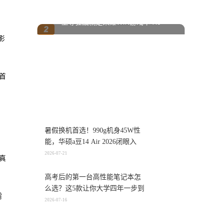
至尊狂战就是荣耀WIN游戏本 H9
影
业首
暑假换机首选！990g机身45W性
能，华硕a豆14 Air 2026闭眼入
2026-07-21
了真
高考后的第一台高性能笔记本怎
么选？这5款让你大学四年一步到
需
位
2026-07-16