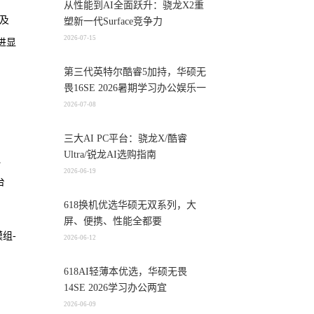
从性能到AI全面跃升：骁龙X2重
及
塑新一代Surface竞争力
2026-07-15
进显
第三代英特尔酷睿5加持，华硕无
畏16SE 2026暑期学习办公娱乐一
机搞定
2026-07-08
三大AI PC平台：骁龙X/酷睿
Ultra/锐龙AI选购指南
、
2026-06-19
台
618换机优选华硕无双系列，大
屏、便携、性能全都要
组-
2026-06-12
618AI轻薄本优选，华硕无畏
14SE 2026学习办公两宜
2026-06-09