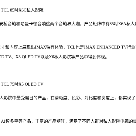
TCL 85吋X6C私人影院
桥音箱和哈曼卡顿音响这两个音箱界大咖，产品矩阵中有85吋X6A私人
寸和内容上展现出IMAX独有体验，TCL也是IMAX ENHANCED TV行
 TV、X8 QLED TV以及X6私人影院等产品中得到体现。
TCL 75吋X5 QLED TV
ENHANCED私人影院中最受瞩目的产品，在清晰度、色彩、对比度和亮度上，都实现
6 AI智多星等产品，丰富的产品矩阵，满足了不同人群对私人影院电视的