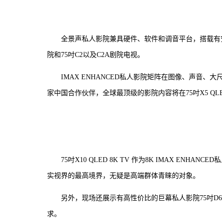
全景声私人影院兼具硬件、软件和调音平台，搭载有安
院和75吋C2以及C2A剧院电视。
IMAX ENHANCED私人影院矩阵在图像、声音、大尺
家中国合作伙伴，全球最顶级的影院内容将在75吋X5 QLED
75吋X10 QLED 8K TV 作为8K IMAX 
实视界的最高境界，无疑是高端群体青睐的对象。
另外，现场还展示有高性价比的巨幕私人影院75吋D
求。