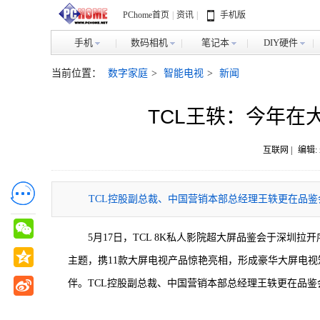
PChome首页
|
资讯
|
手机版
手机
数码相机
笔记本
DIY硬件
当前位置：
数字家庭
>
智能电视
>
新闻
TCL王轶：今年在
互联网 |
编辑:
TCL控股副总裁、中国营销本部总经理王轶更在品鉴会
5月17日，TCL 8K私人影院超大屏品鉴会于深圳拉开
主题，携11款大屏电视产品惊艳亮相，形成豪华大屏电视矩阵
伴。TCL控股副总裁、中国营销本部总经理王轶更在品鉴会