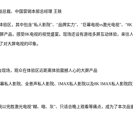
股副总裁、中国营销本部总经理 王轶
区，其中包含“私人影院”、“品牌实力”、“巨幕电视vs激光电视”、“8K 
大屏产品，感受8K电视的视觉盛宴。现场还设有游戏多屏互动体验，来往
了对大屏电视的印象。
品鉴会现场，观众在体验区近距离体验震撼人心的大屏产品
括巨幕私人影院、全景声私人影院、IMAX私人影院以及8K IMAX私人影院四
影院以完胜激光电视“糊、暗、灰”、只适合晚上观看等痛点，成为了本次品