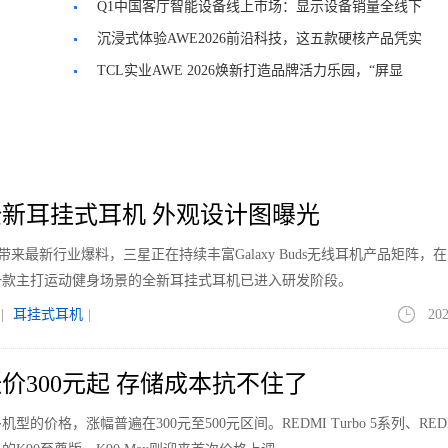
Q1中国客厅智能设备线上市场：显示设备销量全线下
滑
沉浸式体验AWE2026前沿科技，这五款硬核产品凭实
力出圈
TCL实业AWE 2026焕新打造品牌活力乐园，“屏显
+AI”让智慧生活触手可及
新耳挂式耳机 外观设计图曝光
le带来最新行业爆料，三星正在持续丰富Galaxy Buds无线耳机产品矩阵，
一款主打运动健身场景的全新耳挂式耳机已进入研发阶段。
|
耳挂式耳机
|
202
价300元起 存储成本抗不住了
价格，涨幅普遍在300元至500元区间。REDMI Turbo 5系列、REDM