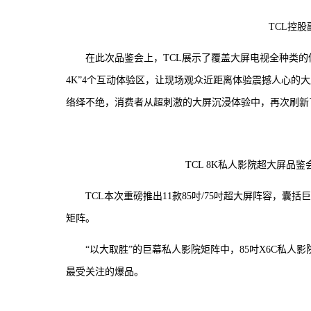
TCL控
在此次品鉴会上，TCL展示了覆盖大屏电视全种类的体验
4K”4个互动体验区，让现场观众近距离体验震撼人心的
络绎不绝，消费者从超刺激的大屏沉浸体验中，再次刷新
TCL 8K私人影院超大屏
TCL本次重磅推出11款85吋/75吋超大屏阵容，囊
矩阵。
“以大取胜”的巨幕私人影院矩阵中，85吋X6C私人
最受关注的爆品。