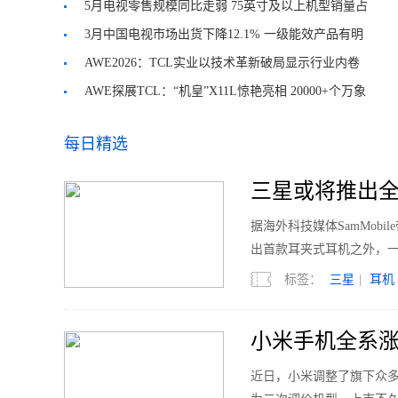
5月电视零售规模同比走弱 75英寸及以上机型销量占
近半数
3月中国电视市场出货下降12.1% 一级能效产品有明
显增长
AWE2026：TCL实业以技术革新破局显示行业内卷
AWE探展TCL：“机皇”X11L惊艳亮相 20000+个万象
分区
每日精选
三星或将推出全
据海外科技媒体SamMobi
出首款耳夹式耳机之外，
标签：
三星
|
耳机
小米手机全系涨
近日，小米调整了旗下众多机型的