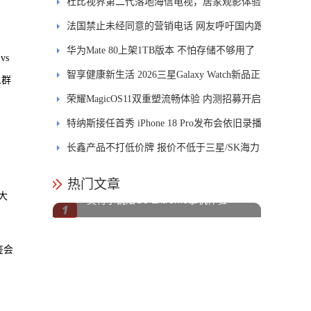
发DMS
杜比视界第二代落地海信电视，居家观影体验
能迎来哪些升级？
法国禁止未经同意的营销电话 网友呼吁国内跟
进
华为Mate 80上架1TB版本 不怕存储不够用了
vs
智享健康新生活 2026三星Galaxy Watch新品正
人群
式开售
荣耀MagicOS11双重塑流畅体验 内测招募开启
特纳斯接任首秀 iPhone 18 Pro发布会依旧录播
长鑫产品不打低价牌 报价不低于三星/SK海力
士
热门文章
大
英特尔锐炫G3 Extreme掌机体验
鉴会