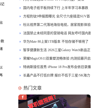
派记
国内电子纸平板持续下行 上半年学习本暴跌
84.6%
方程豹钛9申报图曝光 全尺寸六座插混SUV首
出
发DMS
杜比视界第二代落地海信电视，居家观影体验
能迎来哪些升级？
法国禁止未经同意的营销电话 网友呼吁国内跟
一款
进
华为Mate 80上架1TB版本 不怕存储不够用了
储
智享健康新生活 2026三星Galaxy Watch新品正
式开售
荣耀MagicOS11双重塑流畅体验 内测招募开启
特纳斯接任首秀 iPhone 18 Pro发布会依旧录播
以
再
长鑫产品不打低价牌 报价不低于三星/SK海力
士
热门文章