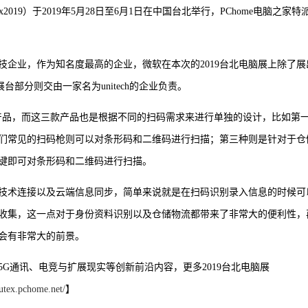
ex2019）于2019年5月28日至6月1日在中国台北举行，PChome电脑之家特
科技企业，作为知名度最高的企业，微软在本次的2019台北电脑展上除了展
台部分则交由一家名为unitech的企业负责。
扫码枪产品，而这三款产品也是根据不同的扫码需求来进行单独的设计，比如第
们常见的扫码枪则可以对条形码和二维码进行扫描；第三种则是针对于仓
键即可对条形码和二维码进行扫描。
技术连接以及云端信息同步，简单来说就是在扫码识别录入信息的时候可
收集，这一点对于身份资料识别以及仓储物流都带来了非常大的便利性，
会有非常大的前景。
G通讯、电竞与扩展现实等创新前沿内容，更多2019台北电脑展
utex.pchome.net/
】