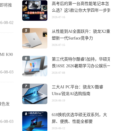
高考后的第一台高性能笔记本怎
在即将推
么选？这5款让你大学四年一步到
位
2026-07-16
6-08-02
从性能到AI全面跃升：骁龙X2重
塑新一代Surface竞争力
2026-07-15
I K90
第三代英特尔酷睿5加持，华硕无
畏16SE 2026暑期学习办公娱乐一
6-08-03
机搞定
2026-07-08
三大AI PC平台：骁龙X/酷睿
Ultra/锐龙AI选购指南
2026-06-19
绿色发
618换机优选华硕无双系列，大
6-08-03
屏、便携、性能全都要
2026-06-12