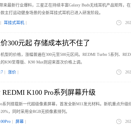
le带来最新行业爆料，三星正在持续丰富Galaxy Buds无线耳机产品矩阵，
一款主打运动健身场景的全新耳挂式耳机已进入研发阶段。
|
耳挂式耳机
|
202
价300元起 存储成本抗不住了
价格，涨幅普遍在300元至500元区间。REDMI Turbo 5系列、REDM
K90至尊版、K90 Max则迎来首次价格上调。
7
|
涨价
|
202
EDMI K100 Pro系列屏幕升级
00 Pro系列搭载新一代超级像素屏幕，首发全新M11发光材料。新机重点升级
20%，同时采用全RGB无损像素排列。
00Pro
|
屏幕
|
202