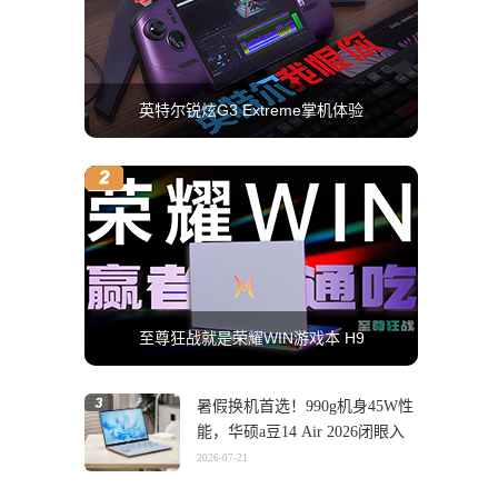
英特尔锐炫G3 Extreme掌机体验
至尊狂战就是荣耀WIN游戏本 H9
暑假换机首选！990g机身45W性
能，华硕a豆14 Air 2026闭眼入
2026-07-21