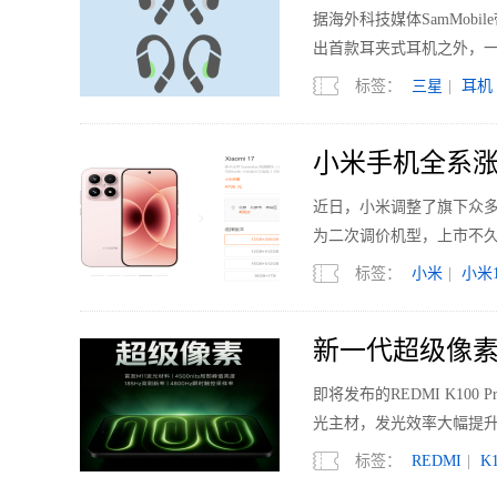
据海外科技媒体SamMobi
出首款耳夹式耳机之外，
标签：
三星
|
耳机
小米手机全系涨
近日，小米调整了旗下众多机型的
为二次调价机型，上市不久的
标签：
小米
|
小米1
新一代超级像素 R
即将发布的REDMI K1
光主材，发光效率大幅提升
标签：
REDMI
|
K1