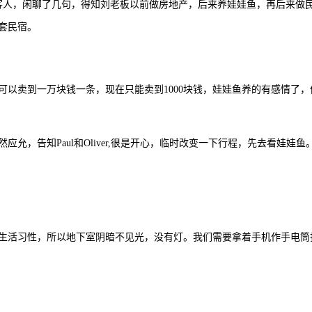
客人，闲聊了几句，得知刘老板以前做房地产，后来养娃娃鱼，再后来做
套民宿。
以卖到一万块钱一条，现在只能卖到1000块钱，娃娃鱼养的有感情了，
允，告知Paul和Oliver,很是开心，临时改变一下行程，先去看娃娃鱼
生活习性，所以地下室阴暗不见光，没有灯。我们需要拿着手机作手电筒