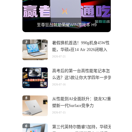
至尊狂战就是荣耀WIN游戏本 H9
暑假换机首选！990g机身45W性
能，华硕a豆14 Air 2026闭眼入
2026-07-21
高考后的第一台高性能笔记本怎
么选？这5款让你大学四年一步到
位
2026-07-16
从性能到AI全面跃升：骁龙X2重
塑新一代Surface竞争力
2026-07-15
第三代英特尔酷睿5加持，华硕无