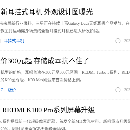
新耳挂式耳机 外观设计图曝光
le带来最新行业爆料，三星正在持续丰富Galaxy Buds无线耳机产品矩阵，
一款主打运动健身场景的全新耳挂式耳机已进入研发阶段。
|
耳挂式耳机
|
202
价300元起 存储成本抗不住了
价格，涨幅普遍在300元至500元区间。REDMI Turbo 5系列、REDM
K90至尊版、K90 Max则迎来首次价格上调。
7
|
涨价
|
202
EDMI K100 Pro系列屏幕升级
00 Pro系列搭载新一代超级像素屏幕，首发全新M11发光材料。新机重点升级
20%，同时采用全RGB无损像素排列。