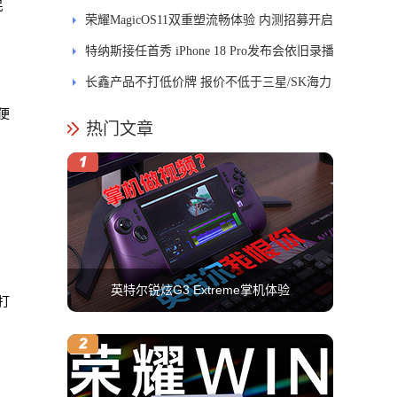
民
式开售
荣耀MagicOS11双重塑流畅体验 内测招募开启
特纳斯接任首秀 iPhone 18 Pro发布会依旧录播
长鑫产品不打低价牌 报价不低于三星/SK海力
士
便
热门文章
。
英特尔锐炫G3 Extreme掌机体验
打