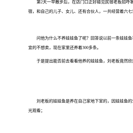
第2天一早散步后，在店门口正好碰见民宿老板招呼
宿，和自己的儿子、女儿、还有合伙人，一共经营着六七
问他为什么不养娃娃鱼了呢？回答说以前一条娃娃鱼可
宜的不想卖，现在家里还养着300多条。
于是提出能否前去看看他养的娃娃鱼，刘老板竟然欣然应
刘老板的娃娃鱼是养在自己家地下室的，因娃娃鱼的
光观看；