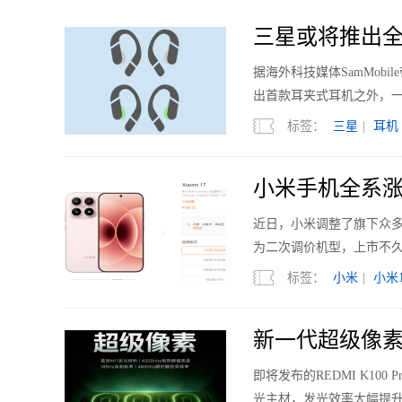
三星或将推出全
据海外科技媒体SamMobi
出首款耳夹式耳机之外，
标签：
三星
|
耳机
小米手机全系涨
近日，小米调整了旗下众多机型的
为二次调价机型，上市不久的
标签：
小米
|
小米1
新一代超级像素 R
即将发布的REDMI K1
光主材，发光效率大幅提升