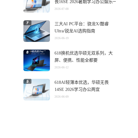
畏16SE 2026暑期学习办公娱乐一
机搞定
2026-07-08
三大AI PC平台：骁龙X/酷睿
Ultra/锐龙AI选购指南
2026-06-19
618换机优选华硕无双系列，大
屏、便携、性能全都要
2026-06-12
618AI轻薄本优选，华硕无畏
14SE 2026学习办公两宜
2026-06-09