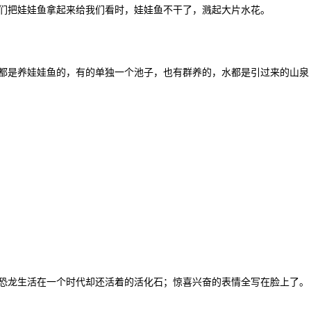
们把娃娃鱼拿起来给我们看时，娃娃鱼不干了，溅起大片水花。
都是养娃娃鱼的，有的单独一个池子，也有群养的，水都是引过来的山泉
恐龙生活在一个时代却还活着的活化石；惊喜兴奋的表情全写在脸上了。