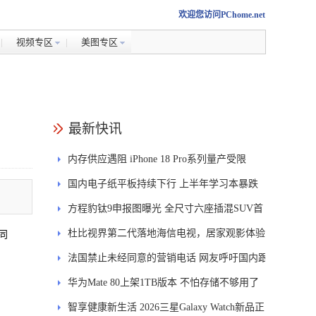
欢迎您访问PChome.net
视频专区
美图专区
最新快讯
内存供应遇阻 iPhone 18 Pro系列量产受限
国内电子纸平板持续下行 上半年学习本暴跌
84.6%
方程豹钛9申报图曝光 全尺寸六座插混SUV首
发DMS
杜比视界第二代落地海信电视，居家观影体验
同
能迎来哪些升级？
法国禁止未经同意的营销电话 网友呼吁国内跟
进
华为Mate 80上架1TB版本 不怕存储不够用了
智享健康新生活 2026三星Galaxy Watch新品正