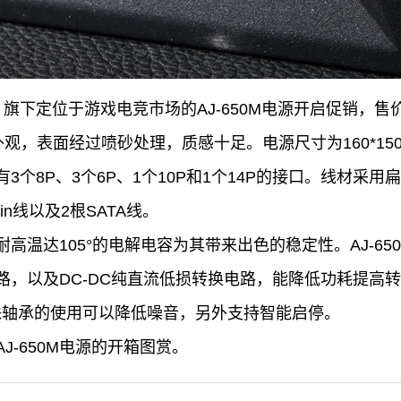
g）旗下定位于游戏电竞市场的AJ-650M电源开启促销，售价降
，表面经过喷砂处理，质感十足。电源尺寸为160*150*8
有3个8P、3个6P、1个10P和1个14P的接口。线材采用扁
4pin线以及2根SATA线。
，耐高温达105°的电解电容为其带来出色的稳定性。AJ-65
路，以及DC-DC纯直流低损转换电路，能降低功耗提高转
滚珠轴承的使用可以降低噪音，另外支持智能启停。
J-650M电源的开箱图赏。