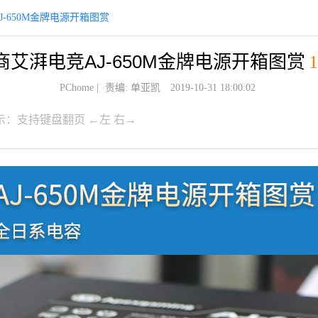
-650M金牌电源开箱图赏
商艾湃电竞AJ-650M金牌电源开箱图赏
1
PChome
|
责编: 单亚凯
2019-10-31 18:00:02
示：支持键盘翻页 ←左 右→