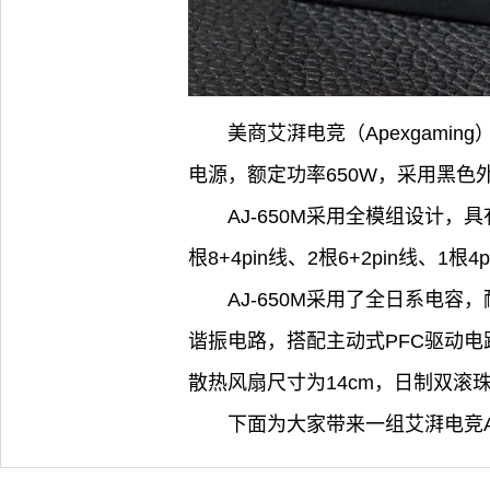
美商艾湃电竞（Apexgamin
电源，额定功率650W，采用黑色外观
AJ-650M采用全模组设计，具
根8+4pin线、2根6+2pin线、1根
AJ-650M采用了全日系电容
谐振电路，搭配主动式PFC驱动电
散热风扇尺寸为14cm，日制双
下面为大家带来一组艾湃电竞A