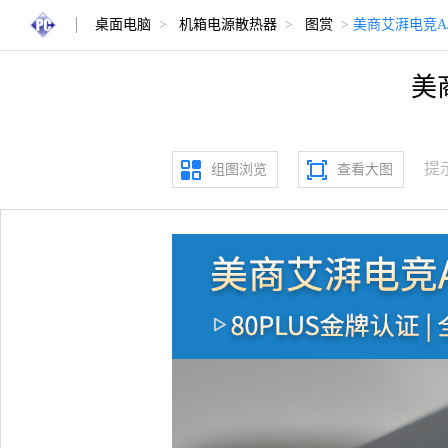
桌面电脑
>
机箱电源散热器
>
图赏
>
美商艾湃电竞AJ
美
提
组图浏览
查看大图