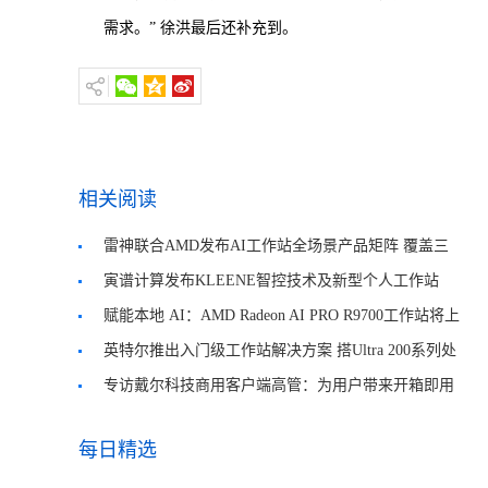
需求。” 徐洪最后还补充到。
相关阅读
雷神联合AMD发布AI工作站全场景产品矩阵 覆盖三
大品类
寅谱计算发布KLEENE智控技术及新型个人工作站
Hilbert
赋能本地 AI：AMD Radeon AI PRO R9700工作站将上
市
英特尔推出入门级工作站解决方案 搭Ultra 200系列处
理器
专访戴尔科技商用客户端高管：为用户带来开箱即用
的AI体验
每日精选