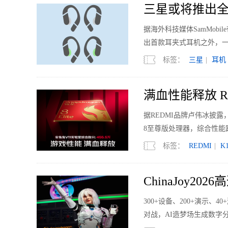
三星或将推出全
据海外科技媒体SamMobi
出首款耳夹式耳机之外，
标签：
三星
|
耳机
满血性能释放 RED
据REDMI品牌卢伟冰披露，
8至尊版处理器，综合性能跑
标签：
REDMI
|
K
ChinaJoy2
300+设备、200+演示、
对战，AI造梦场生成数字