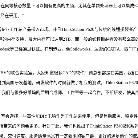
理器在同等核心数量下可以拥有更高的主频，尤其在单颗处理器上可以集成6
经在采用。”
作站产品带入市场。并且ThinkStation P620与传统的线程撕裂者
通道的内存支持，最大内存可以达到2TB，而一般的线程撕裂者没有那么高
todesk等已经通过认证。在制造业，像Soildworks、达索的CATIA、西门
些ISV的联合实验室。大家知道很多CAD的软件厂商总部都是在美国，我们
接送到美国研发基地，研发软件的时候就做了相应的测试。ThinkStation P62
ipper Pro，我们与很多好莱坞的后期合成师、工作室等一起合作，不断研发，使其
作室会选择一些高性能DIY电脑作为工作站来使用，但是售后服务、稳定
问题会更多。针对于此，我们也推出了ThinkStation P340及K系
果、交付速度、服务质量高又有一定要求的客户群，更好的满足他们的使