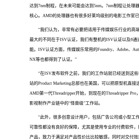
达到7nm制程，在未来可能会达到5nm。7nm制程让处
核心。AMD的处理器也有很多好莱坞级别的电影工作室已
“我们认为，非常有必要把适用于传媒娱乐行业的高端专业工
最大的不同在于ISV认证，我们有整机的ISV认证以及8
能。ISV认证方面，传媒娱乐常用的Foundry、Adobe、Au
NX等也都得到了认证。”
“在ISV发布软件之前，我们的工作站就已经送到这
站的Product Marketing总部也在美国，可以把原型机直
AMD第一代Threadripper开始，到现在的Threadr
影视制作产业链中的“怪兽级”工作站。
“此外，很多创意设计用户，包括广告公司或小型工
可靠性都没有良好的保障，尤其是使用专业的付费软件，所带来的
产品，致力于满足对产品性价比比较敏感，同时对交付效