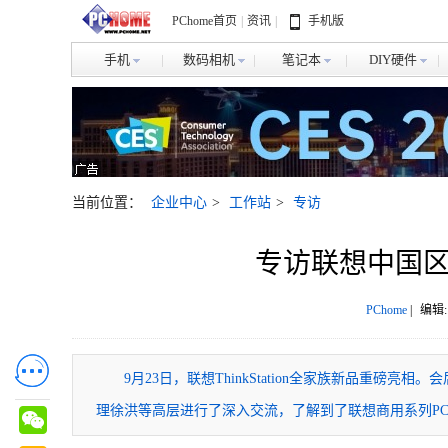
PChome首页
|
资讯
|
手机版
手机
数码相机
笔记本
DIY硬件
当前位置：
企业中心
>
工作站
>
专访
专访联想中国
PChome
|
编辑:
9月23日，联想ThinkStation全家族新品重磅亮相
理徐洪等高层进行了深入交流，了解到了联想商用系列P