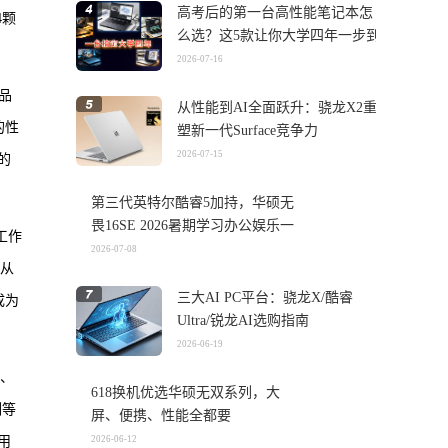
高考后的第一台高性能笔记本怎
4颗
么选？这5款让你大学四年一步到
位
2026-07-16
产品
从性能到AI全面跃升：骁龙X2重
的性
塑新一代Surface竞争力
2026-07-15
子的
第三代英特尔酷睿5加持，华硕无
畏16SE 2026暑期学习办公娱乐一
工作
机搞定
2026-07-08
0从
三大AI PC平台：骁龙X/酷睿
成为
Ultra/锐龙AI选购指南
2026-06-19
性、
618换机优选华硕无双系列，大
列等
屏、便携、性能全都要
用
2026-06-12