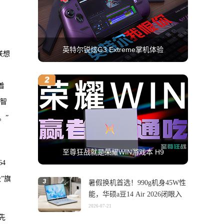
英特尔锐炫G3 Extreme掌机体验
联想
着
、智
。”
至尊狂战就是荣耀WIN游戏本 H9
4
”旗
暑假换机首选！990g机身45W性
能，华硕a豆14 Air 2026闭眼入
2026-07-21
先