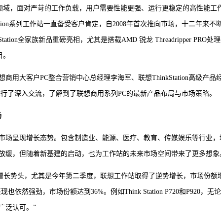
用领域，面对严苛的工作负载，用户需要性能更强、运行更稳定的高性能工
ation系列工作站一直备受客户肯定，自2008年首次推向市场，十二年来不
ion全家族新品重磅亮相，尤其是搭载AMD 锐龙 Threadripper PRO处
目。
大客户PC整合营销中心总经理李海军、联想ThinkStation高级产品
等高层进行了深入交流，了解到了联想商用系列PC的最新产品布局与市场策略。
扬
市场呈现增长态势。包含制造业、能源、医疗、教育、传媒娱乐等行业，
放缓，但随着新基建的启动，也为工作站的未来市场空间带来了更多想象
较快速的增长势头，尤其是今年第二季度，联想工作站取得了逆势增长，市场份额
强劲，市场份额达到36%。例如Think Station P720和P920，无
广泛认可。”