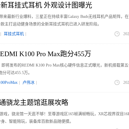
新耳挂式耳机 外观设计图曝光
le带来最新行业爆料，三星正在持续丰富Galaxy Buds无线耳机产品矩阵，
一款主打运动健身场景的全新耳挂式耳机已进入研发阶段。
|
耳挂式耳机
|
202
MI K100 Pro Max跑分455万
即将发布的REDMI K100 Pro Max核心硬件信息正式曝光，新机搭载第
分可达455.5万。
100ProMax
|
卢伟冰
|
202
026高通骁龙主题馆逛展攻略
40+游戏，骁龙馆一天逛不够！至尊游戏区165帧满帧畅玩，XR芯视界双目16
分身、智能陪玩，装备库百款新品随便摸。