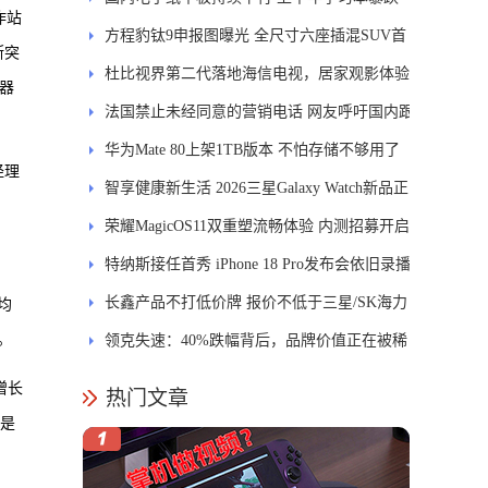
作站
84.6%
方程豹钛9申报图曝光 全尺寸六座插混SUV首
断突
发DMS
杜比视界第二代落地海信电视，居家观影体验
理器
能迎来哪些升级？
法国禁止未经同意的营销电话 网友呼吁国内跟
进
华为Mate 80上架1TB版本 不怕存储不够用了
经理
智享健康新生活 2026三星Galaxy Watch新品正
式开售
荣耀MagicOS11双重塑流畅体验 内测招募开启
特纳斯接任首秀 iPhone 18 Pro发布会依旧录播
长鑫产品不打低价牌 报价不低于三星/SK海力
均
。
士
领克失速：40%跌幅背后，品牌价值正在被稀
释
增长
热门文章
论是