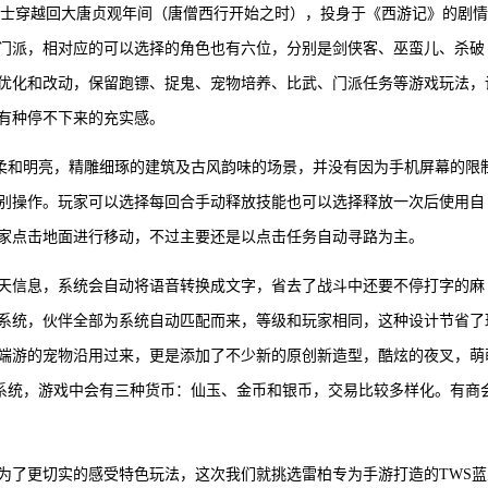
的修士穿越回大唐贞观年间（唐僧西行开始之时），投身于《西游记》的剧情
门派，相对应的可以选择的角色也有六位，分别是剑侠客、巫蛮儿、杀破
优化和改动，保留跑镖、捉鬼、宠物培养、比武、门派任务等游戏玩法，
有种停不下来的充实感。
柔和明亮，精雕细琢的建筑及古风韵味的场景，并没有因为手机屏幕的限
别操作。玩家可以选择每回合手动释放技能也可以选择释放一次后使用自
家点击地面进行移动，不过主要还是以点击任务自动寻路为主。
天信息，系统会自动将语音转换成文字，省去了战斗中还要不停打字的麻
系统，伙伴全部为系统自动匹配而来，等级和玩家相同，这种设计节省了
端游的宠物沿用过来，更是添加了不少新的原创新造型，酷炫的夜叉，萌
交易系统，游戏中会有三种货币：仙玉、金币和银币，交易比较多样化。有商
为了更切实的感受特色玩法，这次我们就挑选雷柏专为手游打造的TWS蓝