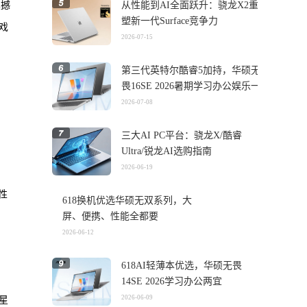
震撼
从性能到AI全面跃升：骁龙X2重
塑新一代Surface竞争力
戏
2026-07-15
第三代英特尔酷睿5加持，华硕无
畏16SE 2026暑期学习办公娱乐一
机搞定
2026-07-08
三大AI PC平台：骁龙X/酷睿
Ultra/锐龙AI选购指南
2026-06-19
性
618换机优选华硕无双系列，大
屏、便携、性能全都要
2026-06-12
618AI轻薄本优选，华硕无畏
14SE 2026学习办公两宜
2026-06-09
星