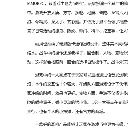
MMORPG，该游戏主题为“轮回”，玩家扮演一名转世
中。游戏开放大唐、方寸、狮驼、地府、普陀、龙宫六大
狼、骨精灵、龙太子、玄彩娥。并依托手游平台做了相应
置了日常活动的抓鬼、除妖、师门、科举、挖宝等，让人
画风也延续了端游版卡通Q版的设计，整体美术风格
缩水。战斗中的操作还是老样子，回合制，人物、宠物分
动，这样就会按照前一回合的选择自动操作了。战斗外玩
游戏中的一大亮点在于玩家可以直接通过语音发送聊
烦，本作的交互性十分强大，在组队方面游戏设计了伙伴
家冲级的时间，效果也更好。宠物方面，手游不仅将许多
哒的蟠桃童子，娇小灵动的猴小仙......另一大亮点在
卖行，也有个人的小摆摊，还有官方的商城。
一款好的耳机产品能够让玩家在游戏当中更为带感，