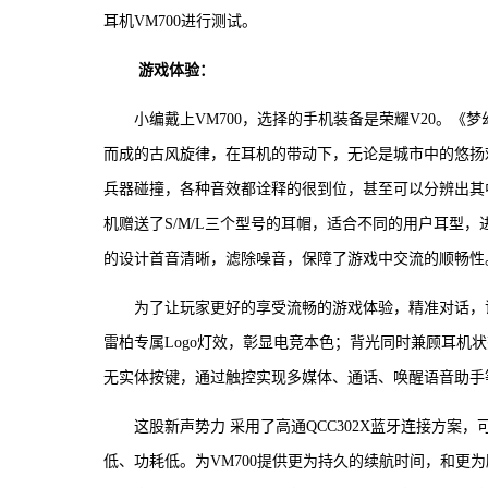
耳机VM700进行测试。
游戏体验：
小编戴上VM700，选择的手机装备是荣耀V20。
而成的古风旋律，在耳机的带动下，无论是城市中的悠扬
兵器碰撞，各种音效都诠释的很到位，甚至可以分辨出其
机赠送了S/M/L三个型号的耳帽，适合不同的用户耳型
的设计首音清晰，滤除噪音，保障了游戏中交流的顺畅性
为了让玩家更好的享受流畅的游戏体验，精准对话，证
雷柏专属Logo灯效，彰显电竞本色；背光同时兼顾耳机
无实体按键，通过触控实现多媒体、通话、唤醒语音助手
这股新声势力 采用了高通QCC302X蓝牙连接方案
低、功耗低。为VM700提供更为持久的续航时间，和更