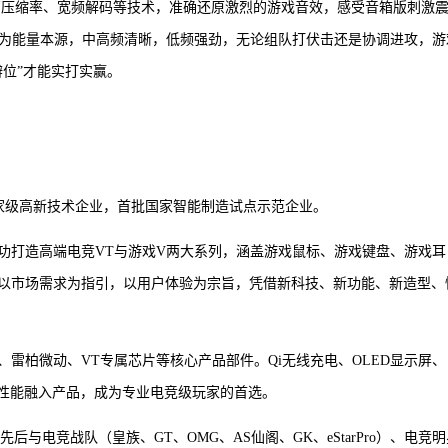
过高压缩率、宽频解码等技术，准确还原激烈的游戏音效，感受音箱版刺激
节为能量本源，中高频清晰，低频强劲，无论组队打伏击还是协调进攻，游
位”才能实打实赢。
。
，国家级高新技术企业，首批国家智能制造试点示范企业。
成功打造高端电竞VT与游戏V两大系列，涵盖游戏鼠标、游戏键盘、游戏耳
以市场需求为指引，以用户体验为宗旨，凭借新科技、新功能、新造型、
雷柏微动、VT专属芯片等核心产品部件。Qi无线充电、OLED显示屏、
与性能融入产品，成为专业电竞级玩家的首选。
与电竞战队（皇族、GT、OMG、AS仙阁、GK、eStarPro）、电竞明