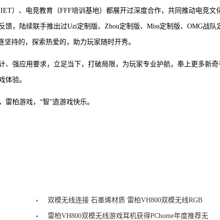
ST、IET）、电竞教育（FFF培训基地）都展开过深度合作，共同推动电竞文
，陆续联手推出过Uzi定制版、Zhou定制版、Miss定制版、OMG战队
追逐坚持的，探索热爱的，助力玩家随时开秀。
设计、强应用要求，立足当下，打破局限，为玩家专业护航，奉上更多新奇
戏体验。
，雷柏游戏，“智”造游戏快乐。
双模无线连接 石墨烯材质 雷柏VH800双模无线RGB
游戏耳机试玩《王者荣耀》
雷柏VH800双模无线游戏耳机获得PChome年度推荐无