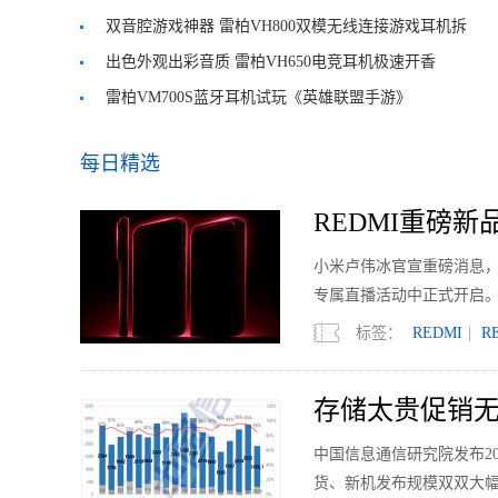
耳机
双音腔游戏神器 雷柏VH800双模无线连接游戏耳机拆
解评测
出色外观出彩音质 雷柏VH650电竞耳机极速开香
雷柏VM700S蓝牙耳机试玩《英雄联盟手游》
每日精选
REDMI重磅新品明
小米卢伟冰官宣重磅消息，RED
专属直播活动中正式开启
标签：
REDMI
|
R
存储太贵促销无力
中国信息通信研究院发布2
货、新机发布规模双双大