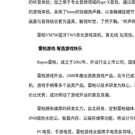
的听音体验；加之用于专业音频领域的apt-X音效，通
的游戏体验。采用了6mm的钕磁扬声器，以准确捕捉细
画面与音效结合更为逼真，敏锐听觉，了然于胸。“听声辨
雷柏VM700蓝牙TWS背光游戏耳机，真无线·玩竞技
雷柏游戏-智造游戏
快乐
Rapoo雷柏，成立于2002年，外设行业上市公司
雷柏游戏外设，2008年推出首款游戏产品，迄今已
机、游戏手柄等多个品类产品。雷柏以技术研发为核心，
价比优势，成功带动了游戏外设的普及浪潮。
雷柏拥有雄厚的研发实力，自主研发、定制雷柏轴体、
IP68级防水防尘、板载内存、云端存储等功能，将设计
PC电竞、手游电竞，雷柏游戏全面携手电竞各领域，先后