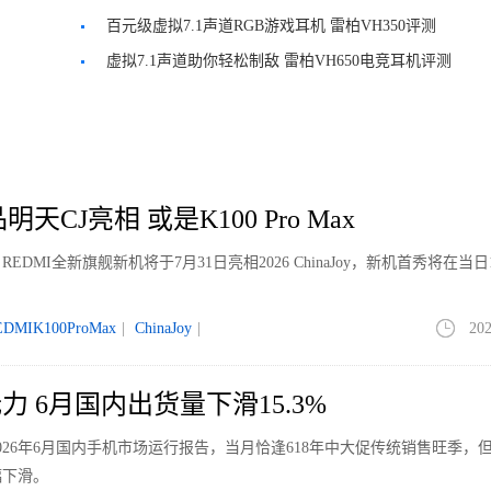
线游戏耳机奖
百元级虚拟7.1声道RGB游戏耳机 雷柏VH350评测
虚拟7.1声道助你轻松制敌 雷柏VH650电竞耳机评测
天CJ亮相 或是K100 Pro Max
MI全新旗舰新机将于7月31日亮相2026 ChinaJoy，新机首秀将在当日1
。
EDMIK100ProMax
|
ChinaJoy
|
202
 6月国内出货量下滑15.3%
026年6月国内手机市场运行报告，当月恰逢618年中大促传统销售旺季，
幅下滑。