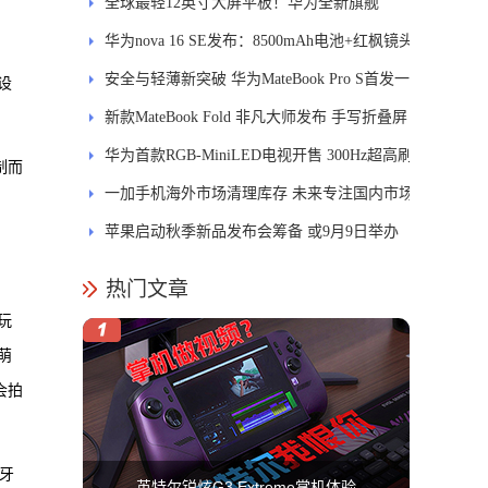
新体验
全球最轻12英寸大屏平板！华为全新旗舰
MatePad Pro正式发布
华为nova 16 SE发布：8500mAh电池+红枫镜头
安全与轻薄新突破 华为MateBook Pro S首发一
设
区双像素技术防窥屏
新款MateBook Fold 非凡大师发布 手写折叠屏
引领PC交互新体验
华为首款RGB-MiniLED电视开售 300Hz超高刷
制而
新率
一加手机海外市场清理库存 未来专注国内市场
苹果启动秋季新品发布会筹备 或9月9日举办
热门文章
玩
萌
会拍
牙
英特尔锐炫G3 Extreme掌机体验