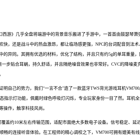
《梦幻西游》几乎全盘将端游中的背景音乐搬进了手游中，一首首由鼓瑟琴萧
欢快，还是战斗中的热血激昂，都让临场感更强，NPC的台词配音到法术
中的异同。其拥有优选的材料，优化了结构，并且只有约5g的单耳重量，
，进一步贴合耳蜗，持久舒适，并且隔绝噪音效果也非常好。CVC的降噪麦
。
明自己的势力，我们“一言不合”造了一款蓝牙TWS背光游戏耳机VM700
状态指示灯功能，佩戴时绿色呼吸灯闪烁，专业玩家身份一目了然。耳机全
等操作，触享科技风尚。
，可覆盖约10米左右传输范围，适配市面绝大多数电子设备。信号稳定、延
为顺畅的连接听音体验。在工程师的精心调校之下，VM700可拥有媲美有线