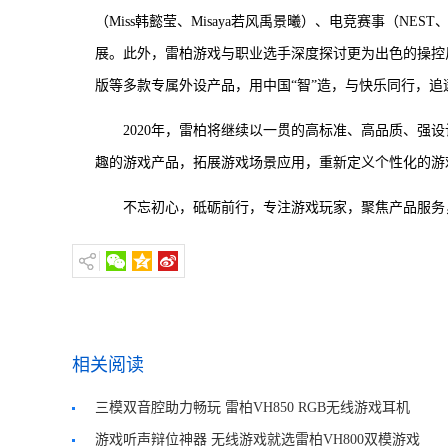
（Miss韩懿莹、Misaya若风禹景曦）、电竞赛事（NE
展。此外，雷柏游戏与职业选手深度探讨更为出色的操控反馈
版等多款专属外设产品，用中国“智”造，与快乐同行，
2020年，雷柏将继续以一贯的高标准、高品质、强
趣的游戏产品，拓展游戏场景应用，重新定义个性化的游
不忘初心，砥砺前行，专注游戏玩家，聚焦产品服务
相关阅读
三模双音腔助力畅玩 雷柏VH850 RGB无线游戏耳机
评测
游戏听声辩位神器 无线游戏就选雷柏VH800双模游戏