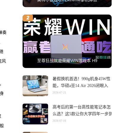
弹奏
、
随
至尊狂战就是荣耀WIN游戏本 H9
克风
暑假换机首选！990g机身45W性
。
能，华硕a豆14 Air 2026闭眼入
身
2026-07-21
高考后的第一台高性能笔记本怎
么选？这5款让你大学四年一步到
迟
位
2026-07-16
般