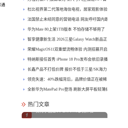
以通
发DMS
杜比视界第二代落地海信电视，居家观影体验
能迎来哪些升级？
法国禁止未经同意的营销电话 网友呼吁国内跟
进
华为Mate 80上架1TB版本 不怕存储不够用了
智享健康新生活 2026三星Galaxy Watch新品正
式开售
荣耀MagicOS11双重塑流畅体验 内测招募开启
特纳斯接任首秀 iPhone 18 Pro发布会依旧录播
长鑫产品不打低价牌 报价不低于三星/SK海力
士
领克失速：40%跌幅背后，品牌价值正在被稀
释
全新华为MatePad Pro登场 刷新大屏平板轻薄纪
录
热门文章
英特尔锐炫G3 Extreme掌机体验