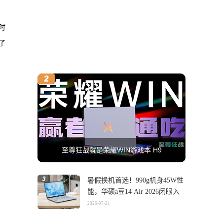
时
了
至尊狂战就是荣耀WIN游戏本 H9
暑假换机首选！990g机身45W性
能，华硕a豆14 Air 2026闭眼入
2026-07-21