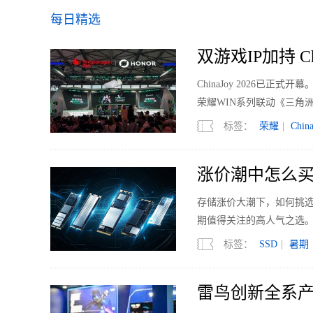
每日精选
双游戏IP加持 Ch
ChinaJoy 2026已
荣耀WIN系列联动《三角洲
标签：
荣耀
|
Chin
涨价潮中怎么买？
存储涨价大潮下，如何挑选SS
期值得关注的高人气之选
标签：
SSD
|
暑期
雷鸟创新全系产品