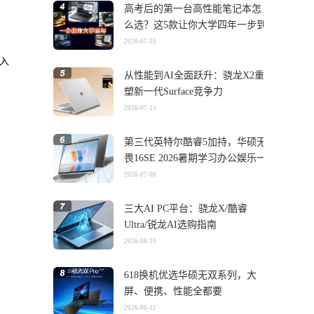
高考后的第一台高性能笔记本怎
么选？这5款让你大学四年一步到
位
2026-07-16
入
从性能到AI全面跃升：骁龙X2重
塑新一代Surface竞争力
2026-07-15
第三代英特尔酷睿5加持，华硕无
畏16SE 2026暑期学习办公娱乐一
机搞定
2026-07-08
三大AI PC平台：骁龙X/酷睿
Ultra/锐龙AI选购指南
2026-06-19
618换机优选华硕无双系列，大
屏、便携、性能全都要
2026-06-12