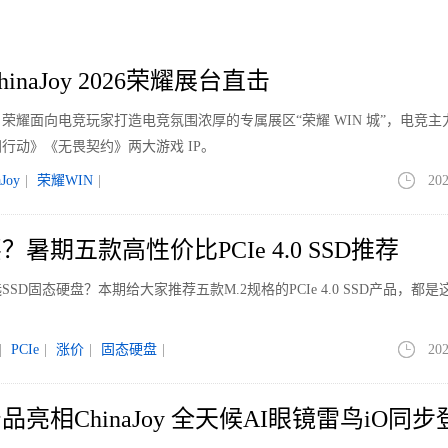
inaJoy 2026荣耀展台直击
正式开幕。荣耀面向电竞玩家打造电竞氛围浓厚的专属展区“荣耀 WIN 城”，电竞
行动》《无畏契约》两大游戏 IP。
aJoy
|
荣耀WIN
|
202
暑期五款高性价比PCIe 4.0 SSD推荐
D固态硬盘？本期给大家推荐五款M.2规格的PCIe 4.0 SSD产品，都是
。
|
PCIe
|
涨价
|
固态硬盘
|
202
亮相ChinaJoy 全天候AI眼镜雷鸟iO同步