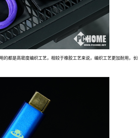
两款线材采用的都是高密度编织工艺，相较于橡胶工艺来说，编织工艺更加耐用，长