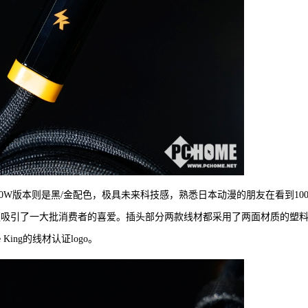
绿配色，240W版本则是黑/金配色，极具未来科技感，熟悉日本动漫的朋友在看到10
更吸引了一大批消费者的喜爱。插头部分两款线材都采用了两面材质的塑
King的线材认证logo。