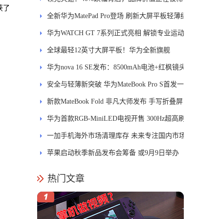
获了
释
全新华为MatePad Pro登场 刷新大屏平板轻薄纪
录
华为WATCH GT 7系列正式亮相 解锁专业运动
新体验
全球最轻12英寸大屏平板！华为全新旗舰
MatePad Pro正式发布
华为nova 16 SE发布：8500mAh电池+红枫镜头
安全与轻薄新突破 华为MateBook Pro S首发一
区双像素技术防窥屏
新款MateBook Fold 非凡大师发布 手写折叠屏
引领PC交互新体验
华为首款RGB-MiniLED电视开售 300Hz超高刷
新率
一加手机海外市场清理库存 未来专注国内市场
苹果启动秋季新品发布会筹备 或9月9日举办
热门文章