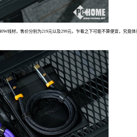
0W和240W线材，售价分别为219元以及299元，乍看之下可能不算便宜，究竟体