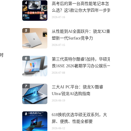
高考后的第一台高性能笔记本怎
么选？这5款让你大学四年一步到
位
2026-07-16
从性能到AI全面跃升：骁龙X2重
塑新一代Surface竞争力
2026-07-15
时
第三代英特尔酷睿5加持，华硕无
畏16SE 2026暑期学习办公娱乐一
机搞定
2026-07-08
三大AI PC平台：骁龙X/酷睿
Ultra/锐龙AI选购指南
2026-06-19
618换机优选华硕无双系列，大
屏、便携、性能全都要
2026-06-12