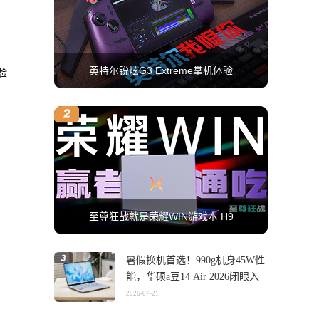
英特尔锐炫G3 Extreme掌机体验
验
至尊狂战就是荣耀WIN游戏本 H9
暑假换机首选！990g机身45W性
能，华硕a豆14 Air 2026闭眼入
2026-07-21