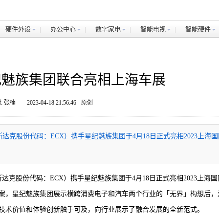
硬件外设
办公中心
数字家电
智能电视
智能硬件
纪魅族集团联合亮相上海车展
: 张楠
2023-04-18 21:56:46
原创
斯达克股份代码：ECX）携手星纪魅族集团于4月18日正式亮相2023上海国
斯达克股份代码：ECX）携手星纪魅族集团于4月18日正式亮相2023上海国
案，星纪魅族集团展示横跨消费电子和汽车两个行业的「无界」构想后，
技术价值和体验创新触手可及，向行业展示了融合发展的全新范式。