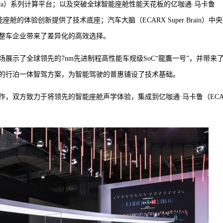
tora）系列计算平台；以及突破全球智能座舱性能天花板的亿咖通·马卡鲁
座舱的体验创新提供了技术底座；汽车大脑（ECARX Super Brain）中
整车企业带来了差异化的高效选择。
展示了全球领先的7nm先进制程高性能车规级SoC“龍鷹一号”，并带来
的行泊一体智驾方案，为智能驾驶的普惠铺设了技术基础。
，双方致力于将领先的智能座舱声学体验，集成到亿咖通·马卡鲁（ECA