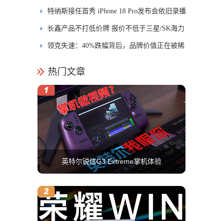
特纳斯接任首秀 iPhone 18 Pro发布会依旧录播
长鑫产品不打低价牌 报价不低于三星/SK海力
士
领克失速：40%跌幅背后，品牌价值正在被稀
释
热门文章
英特尔锐炫G3 Extreme掌机体验