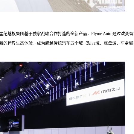
魅族集团基于独家战略合作打造的全新产品，Flyme Auto 通过改变智
新的跨界生态体验。成为超越传统汽车五个域（动力域、底盘域、车身域