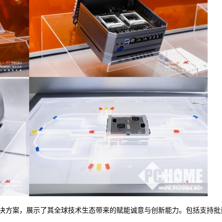
决方案，展示了其全球技术生态带来的赋能诚意与创新能力。包括支持批