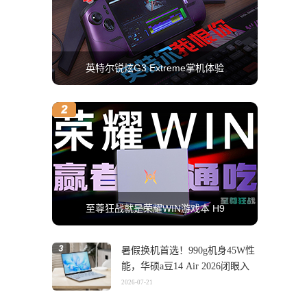
英特尔锐炫G3 Extreme掌机体验
至尊狂战就是荣耀WIN游戏本 H9
暑假换机首选！990g机身45W性
能，华硕a豆14 Air 2026闭眼入
2026-07-21