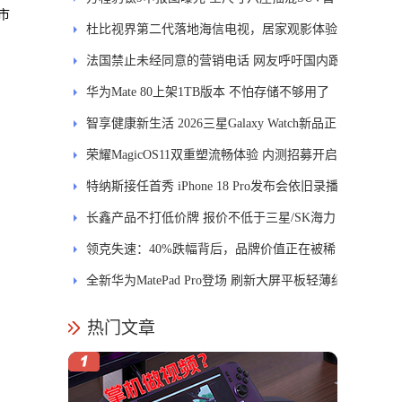
市
发DMS
杜比视界第二代落地海信电视，居家观影体验
能迎来哪些升级？
法国禁止未经同意的营销电话 网友呼吁国内跟
进
华为Mate 80上架1TB版本 不怕存储不够用了
智享健康新生活 2026三星Galaxy Watch新品正
式开售
荣耀MagicOS11双重塑流畅体验 内测招募开启
特纳斯接任首秀 iPhone 18 Pro发布会依旧录播
长鑫产品不打低价牌 报价不低于三星/SK海力
士
领克失速：40%跌幅背后，品牌价值正在被稀
释
全新华为MatePad Pro登场 刷新大屏平板轻薄纪
录
热门文章