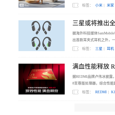
标签：
小米
|
米家
三星或将推出全
据海外科技媒体SamMobi
出首款耳夹式耳机之外，
标签：
三星
|
耳机
满血性能释放 RED
据REDMI品牌卢伟冰披露，
8至尊版处理器，综合性能跑
标签：
REDMI
|
K
ChinaJoy2