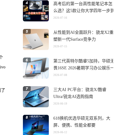
高考后的第一台高性能笔记本怎
么选？这5款让你大学四年一步到
位
2026-07-16
从性能到AI全面跃升：骁龙X2重
塑新一代Surface竞争力
2026-07-15
个
第三代英特尔酷睿5加持，华硕无
vo
畏16SE 2026暑期学习办公娱乐一
机搞定
2026-07-08
三大AI PC平台：骁龙X/酷睿
到了
Ultra/锐龙AI选购指南
2026-06-19
618换机优选华硕无双系列，大
屏、便携、性能全都要
2026-06-12