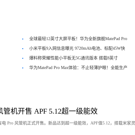
全球最轻12英寸大屏平板！华为全新旗舰MatePad Pro
正式发布
小米平板9入网信息曝光 9720mAh电池、标配45W快
充头
爆料称荣耀性能小平板无5G通讯版本 搭载8英寸
OLED高刷屏
华为MatePad Pro Max体验：不止轻薄护眼！全能生产
力封神
管机开售 APF 5.12超一级能效
电 Pro 风管机正式开售。新品达到超一级能效，APF值5.12，搭载米家