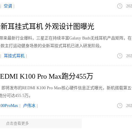
|
空调
|
202
新耳挂式耳机 外观设计图曝光
le带来最新行业爆料，三星正在持续丰富Galaxy Buds无线耳机产品矩阵，
一款主打运动健身场景的全新耳挂式耳机已进入研发阶段。
|
耳挂式耳机
|
202
MI K100 Pro Max跑分455万
即将发布的REDMI K100 Pro Max核心硬件信息正式曝光，新机搭载第
分可达455.5万。
100ProMax
|
卢伟冰
|
202
点击查看更多
026高通骁龙主题馆逛展攻略