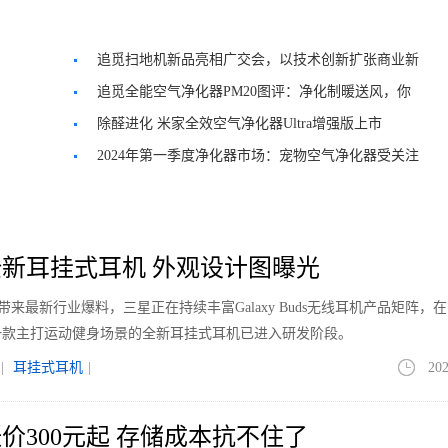
追觅扫地机新品亮相广交会，以技术创新扩张商业新
“净” 界
追觅全能空气净化器PM20图评：净化制暖送风，你
的全场景空气管家
除醛进化 米家全效空气净化器Ultra增强版上市
2024年第一季度净化器市场：宠物空气净化器受关注
新耳挂式耳机 外观设计图曝光
le带来最新行业爆料，三星正在持续丰富Galaxy Buds无线耳机产品矩阵，
一款主打运动健身场景的全新耳挂式耳机已进入研发阶段。
|
耳挂式耳机
|
202
价300元起 存储成本抗不住了