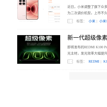
近日，小米调整了旗下众多机型的
为二次调价机型，上市不久的
标签：
小米
|
小米1
新一代超级像素 R
即将发布的REDMI K1
光主材，发光效率大幅提升
标签：
REDMI
|
K1
国内电视销量下滑
2026年上半年，中国电视市
亿元，同比下降7.7%；均价
标签：
电视
|
Mini