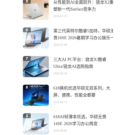
从性能到AI全面跃升：骁龙X2重
塑新一代Surface竞争力
2026-07-15
第三代英特尔酷睿5加持，华硕无
畏16SE 2026暑期学习办公娱乐一
机搞定
2026-07-08
三大AI PC平台：骁龙X/酷睿
Ultra/锐龙AI选购指南
2026-06-19
618换机优选华硕无双系列，大
屏、便携、性能全都要
2026-06-12
618AI轻薄本优选，华硕无畏
14SE 2026学习办公两宜
2026-06-09