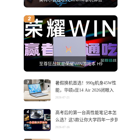
至尊狂战就是荣耀WIN游戏本 H9
暑假换机首选！990g机身45W性
能，华硕a豆14 Air 2026闭眼入
2026-07-21
高考后的第一台高性能笔记本怎
么选？这5款让你大学四年一步到
位
2026-07-16