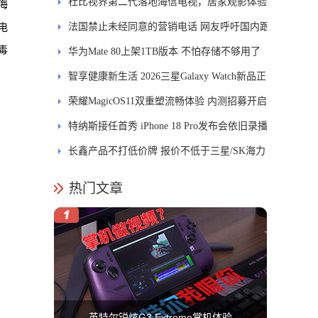
发DMS
杜比视界第二代落地海信电视，居家观影体验
海
能迎来哪些升级？
法国禁止未经同意的营销电话 网友呼吁国内跟
电
毒
进
华为Mate 80上架1TB版本 不怕存储不够用了
智享健康新生活 2026三星Galaxy Watch新品正
式开售
荣耀MagicOS11双重塑流畅体验 内测招募开启
特纳斯接任首秀 iPhone 18 Pro发布会依旧录播
长鑫产品不打低价牌 报价不低于三星/SK海力
士
热门文章
英特尔锐炫G3 Extreme掌机体验