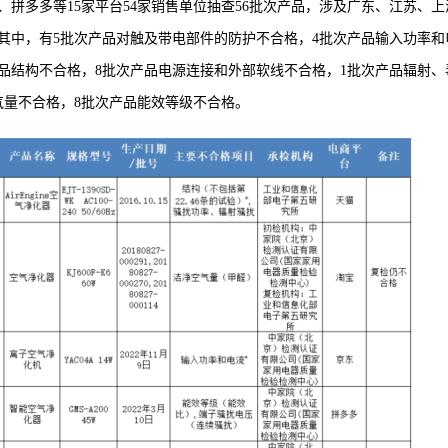
拼多多等15家平台54家销售单位抽查56批次产品，涉及广东、江苏、上
格。其中，有5批次产品对触及带电部件的防护不合格，4批次产品输入功率和
品结构不合格，8批次产品电源连接和外部软线不合格，1批次产品辐射、
气量不合格，8批次产品能效等级不合格。