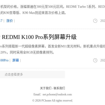
价格，涨幅普遍在300元至500元区间。REDMI Turbo 5系列、REDM
K90至尊版、K90 Max则迎来首次价格上调。
7
|
涨价
|
202
EDMI K100 Pro系列屏幕升级
00 Pro系列搭载新一代超级像素屏幕，首发全新M11发光材料。新机重点升级
20%，同时采用全RGB无损像素排列。
00Pro
|
屏幕
|
202
点击查看更多
但均价走高 大屏与Mini LED引领升级
场（不含激光电视）的全渠道零售量为1198万台，同比下降12.7%；销额为4
关于我们
-
联系我们
4169元，同比上涨了229元，增幅为5.8%。
Email：net.pchome@outlook.com
LED
|
202
©
2026 PChome All rights reserved.