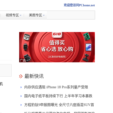
欢迎您访问PChome.net
视频专区
美图专区
最新快讯
机
内存供应遇阻 iPhone 18 Pro系列量产受限
国内电子纸平板持续下行 上半年学习本暴跌
84.6%
方程豹钛9申报图曝光 全尺寸六座插混SUV首