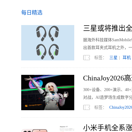
+8.5%
每日精选
三星或将推出全
据海外科技媒体SamMobi
出首款耳夹式耳机之外，
标签：
三星
|
耳机
ChinaJoy2
300+设备、200+演示、
对战，AI造梦场生成数字
标签：
ChinaJoy202
小米手机全系涨