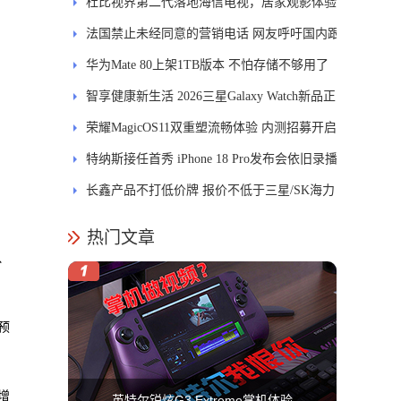
发DMS
杜比视界第二代落地海信电视，居家观影体验
能迎来哪些升级？
法国禁止未经同意的营销电话 网友呼吁国内跟
进
华为Mate 80上架1TB版本 不怕存储不够用了
智享健康新生活 2026三星Galaxy Watch新品正
式开售
荣耀MagicOS11双重塑流畅体验 内测招募开启
特纳斯接任首秀 iPhone 18 Pro发布会依旧录播
长鑫产品不打低价牌 报价不低于三星/SK海力
士
热门文章
、
预
增
英特尔锐炫G3 Extreme掌机体验