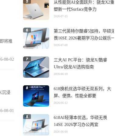
从性能到AI全面跃升：骁龙X2重
塑新一代Surface竞争力
2026-07-15
第三代英特尔酷睿5加持，华硕无
畏16SE 2026暑期学习办公娱乐一
在即将推
机搞定
2026-07-08
6-08-02
三大AI PC平台：骁龙X/酷睿
Ultra/锐龙AI选购指南
2026-06-19
618换机优选华硕无双系列，大
K沉浸
屏、便携、性能全都要
2026-06-12
6-08-01
618AI轻薄本优选，华硕无畏
14SE 2026学习办公两宜
2026-06-09