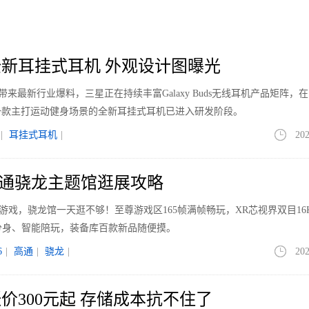
新耳挂式耳机 外观设计图曝光
le带来最新行业爆料，三星正在持续丰富Galaxy Buds无线耳机产品矩阵，
一款主打运动健身场景的全新耳挂式耳机已进入研发阶段。
|
耳挂式耳机
|
202
026高通骁龙主题馆逛展攻略
40+游戏，骁龙馆一天逛不够！至尊游戏区165帧满帧畅玩，XR芯视界双目16
分身、智能陪玩，装备库百款新品随便摸。
6
|
高通
|
骁龙
|
202
价300元起 存储成本抗不住了