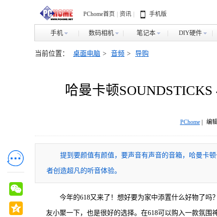
PChome首页
|
资讯
|
手机版
手机
数码相机
笔记本
DIY硬件
当前位置：
桌面电脑
>
音频
>
导购
哈曼卡顿SOUNDSTIC
PChome
|
编辑
提到要颜值有颜值，要声音有声音的音箱，哈曼卡顿
者创造超凡的听音体验。
今年的618又来了！想好要为家中添置什么好物了
友小聚一下，也是很好的选择。在618可以购入一款氛围神