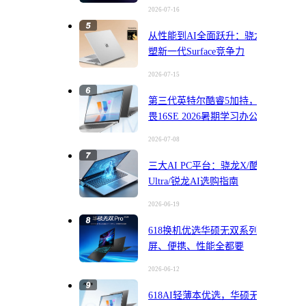
位
2026-07-16
从性能到AI全面跃升：骁龙X2重
塑新一代Surface竞争力
2026-07-15
第三代英特尔酷睿5加持，华硕无
畏16SE 2026暑期学习办公娱乐一
机搞定
2026-07-08
三大AI PC平台：骁龙X/酷睿
Ultra/锐龙AI选购指南
2026-06-19
618换机优选华硕无双系列，大
屏、便携、性能全都要
2026-06-12
618AI轻薄本优选，华硕无畏