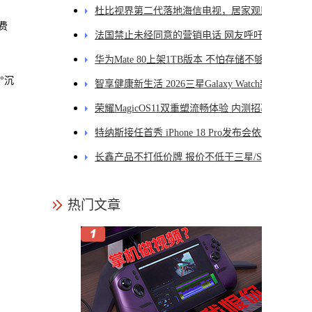
发DMS
杜比视界第二代落地海信电视，居家观影体验
费
能迎来哪些升级？
法国禁止未经同意的营销电话 网友呼吁国内跟
进
华为Mate 80上架1TB版本 不怕存储不够用了
°沉
智享健康新生活 2026三星Galaxy Watch新品正
式开售
荣耀MagicOS11双重塑流畅体验 内测招募开启
特纳斯接任首秀 iPhone 18 Pro发布会依旧录播
长鑫产品不打低价牌 报价不低于三星/SK海力
士
热门文章