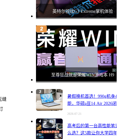
英特尔锐炫G3 Extreme掌机体验
至尊狂战就是荣耀WIN游戏本 H9
暑假换机首选！990g机身45W性
无缝
能，华硕a豆14 Air 2026闭眼入
灯
2026-07-21
高考后的第一台高性能笔记本怎
么选？这5款让你大学四年一步到