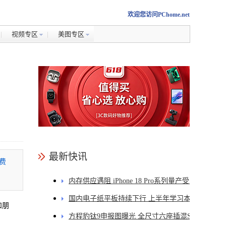
欢迎您访问PChome.net
视频专区
美图专区
最新快讯
费
内存供应遇阻 iPhone 18 Pro系列量产受限
国内电子纸平板持续下行 上半年学习本暴跌
和朋
84.6%
方程豹钛9申报图曝光 全尺寸六座插混SUV首