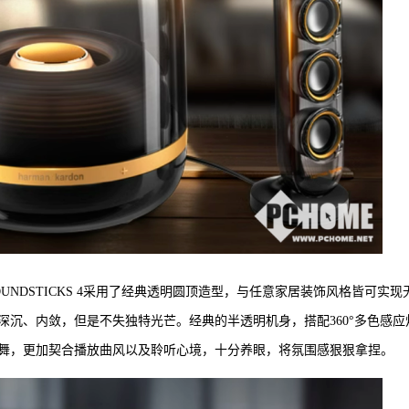
NDSTICKS 4采用了经典透明圆顶造型，与任意家居装饰风格皆可实现
沉、内敛，但是不失独特光芒。经典的半透明机身，搭配360°多色感应
舞，更加契合播放曲风以及聆听心境，十分养眼，将氛围感狠狠拿捏。