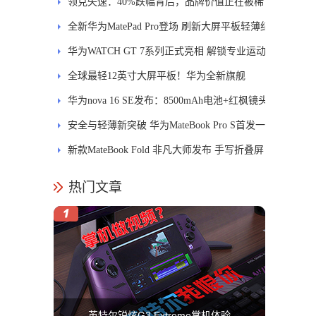
士
领克失速：40%跌幅背后，品牌价值正在被稀
释
全新华为MatePad Pro登场 刷新大屏平板轻薄纪
录
华为WATCH GT 7系列正式亮相 解锁专业运动
新体验
全球最轻12英寸大屏平板！华为全新旗舰
MatePad Pro正式发布
华为nova 16 SE发布：8500mAh电池+红枫镜头
安全与轻薄新突破 华为MateBook Pro S首发一
区双像素技术防窥屏
新款MateBook Fold 非凡大师发布 手写折叠屏
引领PC交互新体验
热门文章
英特尔锐炫G3 Extreme掌机体验