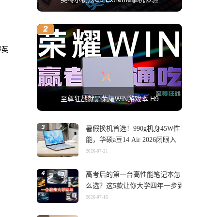
野英
至尊狂战就是荣耀WIN游戏本 H9
暑假换机首选！990g机身45W性
能，华硕a豆14 Air 2026闭眼入
2026-07-21
高考后的第一台高性能笔记本怎
么选？这5款让你大学四年一步到
位
2026-07-16