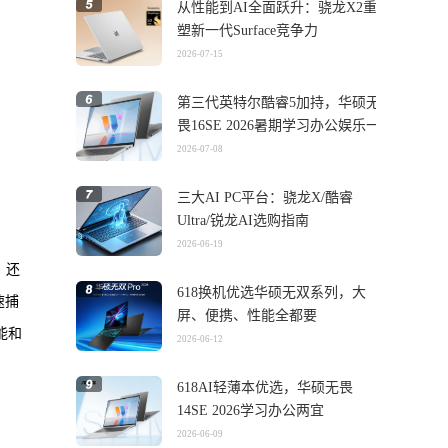
从性能到AI全面跃升：骁龙X2重
塑新一代Surface竞争力
2026-07-15
第三代英特尔酷睿5加持，华硕无
畏16SE 2026暑期学习办公娱乐一
机搞定
2026-07-08
三大AI PC平台：骁龙X/酷睿
Ultra/锐龙AI选购指南
2026-06-19
，还
618换机优选华硕无双系列，大
速捕
屏、便携、性能全都要
能和
2026-06-12
618AI轻薄本优选，华硕无畏
14SE 2026学习办公两宜
2026-06-09