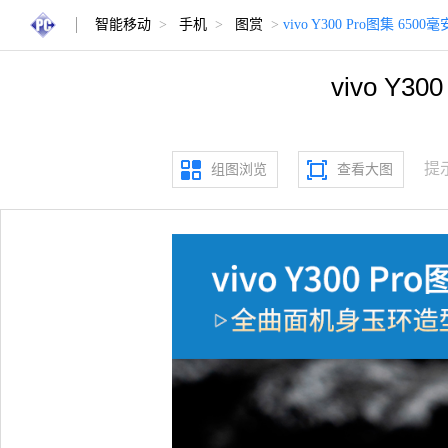
智能移动
>
手机
>
图赏
>
vivo Y300 Pro图集 
vivo Y
提
组图浏览
查看大图