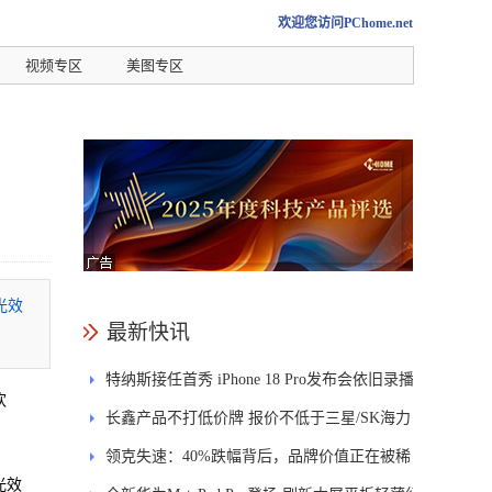
欢迎您访问PChome.net
视频专区
美图专区
光效
最新快讯
特纳斯接任首秀 iPhone 18 Pro发布会依旧录播
欢
长鑫产品不打低价牌 报价不低于三星/SK海力
士
领克失速：40%跌幅背后，品牌价值正在被稀
光效