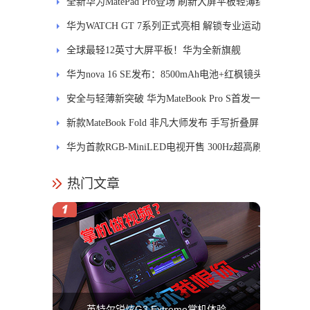
释
全新华为MatePad Pro登场 刷新大屏平板轻薄纪
录
华为WATCH GT 7系列正式亮相 解锁专业运动
新体验
全球最轻12英寸大屏平板！华为全新旗舰
MatePad Pro正式发布
华为nova 16 SE发布：8500mAh电池+红枫镜头
安全与轻薄新突破 华为MateBook Pro S首发一
区双像素技术防窥屏
新款MateBook Fold 非凡大师发布 手写折叠屏
引领PC交互新体验
华为首款RGB-MiniLED电视开售 300Hz超高刷
新率
热门文章
英特尔锐炫G3 Extreme掌机体验