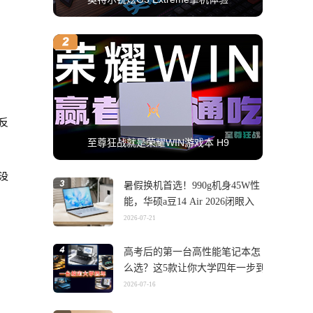
反
至尊狂战就是荣耀WIN游戏本 H9
没
暑假换机首选！990g机身45W性
能，华硕a豆14 Air 2026闭眼入
2026-07-21
高考后的第一台高性能笔记本怎
么选？这5款让你大学四年一步到
位
2026-07-16