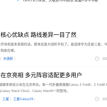
OPPO K15评测：大电池+IP69防水 高温户外不卡顿
核心优缺点 路线差异一目了然
手机市场有版本答案的话，那肯定是大阔折手机了。是选择华为还是三星，
势到底在哪。
|
大阔折
|
202
在京亮相 多元阵容适配更多用户
体验沙龙在北京举办。新一代折叠屏旗舰Galaxy Z Fold8、Z Fold8 Ul
axy Watch Ultra2、Galaxy Watch9一同登场。
|
三星
|
三星GalaxyZ8
|
202