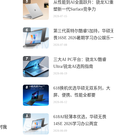
从性能到AI全面跃升：骁龙X2重
塑新一代Surface竞争力
2026-07-15
第三代英特尔酷睿5加持，华硕无
畏16SE 2026暑期学习办公娱乐一
机搞定
2026-07-08
三大AI PC平台：骁龙X/酷睿
Ultra/锐龙AI选购指南
2026-06-19
618换机优选华硕无双系列，大
屏、便携、性能全都要
2026-06-12
618AI轻薄本优选，华硕无畏
14SE 2026学习办公两宜
时我
2026-06-09