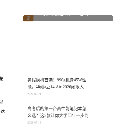
至尊狂战就是荣耀WIN游戏本 H9
蒙
暑假换机首选！990g机身45W性
能，华硕a豆14 Air 2026闭眼入
2026-07-21
以
高考后的第一台高性能笔记本怎
可达
么选？这5款让你大学四年一步到
位
2026-07-16