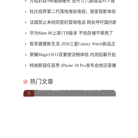
84.6%
方程豹钛9申报图曝光 全尺寸六座插混SUV首
发DMS
杜比视界第二代落地海信电视，居家观影体验
能迎来哪些升级？
法国禁止未经同意的营销电话 网友呼吁国内跟
进
华为Mate 80上架1TB版本 不怕存储不够用了
智享健康新生活 2026三星Galaxy Watch新品正
式开售
荣耀MagicOS11双重塑流畅体验 内测招募开启
特纳斯接任首秀 iPhone 18 Pro发布会依旧录播
热门文章
英特尔锐炫G3 Extreme掌机体验