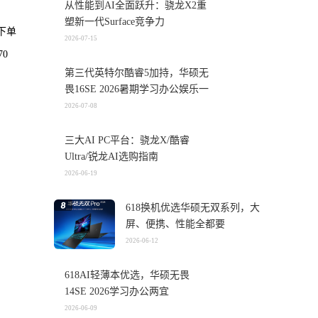
从性能到AI全面跃升：骁龙X2重
塑新一代Surface竞争力
下单
2026-07-15
0
第三代英特尔酷睿5加持，华硕无
畏16SE 2026暑期学习办公娱乐一
机搞定
2026-07-08
三大AI PC平台：骁龙X/酷睿
Ultra/锐龙AI选购指南
2026-06-19
618换机优选华硕无双系列，大
屏、便携、性能全都要
2026-06-12
618AI轻薄本优选，华硕无畏
14SE 2026学习办公两宜
2026-06-09