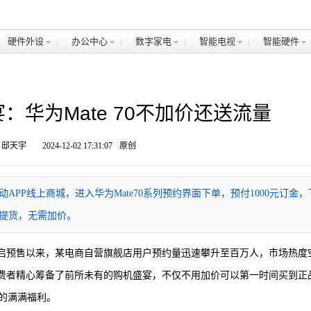
硬件外设
办公中心
数字家电
智能电视
智能硬件
华为Mate 70不加价还送流量
 邸天宇
2024-12-02 17:31:07
原创
动APP线上商城，进入华为Mate70系列预约界面下单，预付1000元订金，
点提货，无需加价。
系列自开启预售以来，某电商自营旗舰店用户预约量迅速攀升至百万人，市场热度
消费者精心筹备了前所未有的购机盛宴，不仅不用加价可以第一时间买到正
来的满满福利。