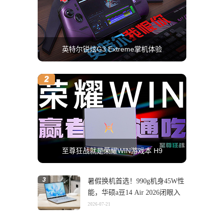
英特尔锐炫G3 Extreme掌机体验
至尊狂战就是荣耀WIN游戏本 H9
暑假换机首选！990g机身45W性
能，华硕a豆14 Air 2026闭眼入
2026-07-21