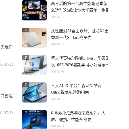
高考后的第一台高性能笔记本怎
么选？这5款让你大学四年一步到
位
2026-07-16
从性能到AI全面跃升：骁龙X2重
塑新一代Surface竞争力
2026-07-15
今天我们
第三代英特尔酷睿5加持，华硕无
6-07-31
畏16SE 2026暑期学习办公娱乐一
机搞定
2026-07-08
三大AI PC平台：骁龙X/酷睿
Ultra/锐龙AI选购指南
，并创造
2026-06-19
6-07-31
618换机优选华硕无双系列，大
屏、便携、性能全都要
2026-06-12