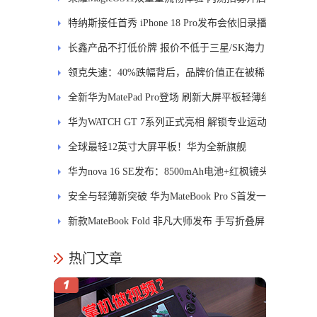
特纳斯接任首秀 iPhone 18 Pro发布会依旧录播
长鑫产品不打低价牌 报价不低于三星/SK海力
士
领克失速：40%跌幅背后，品牌价值正在被稀
释
全新华为MatePad Pro登场 刷新大屏平板轻薄纪
录
华为WATCH GT 7系列正式亮相 解锁专业运动
新体验
全球最轻12英寸大屏平板！华为全新旗舰
MatePad Pro正式发布
华为nova 16 SE发布：8500mAh电池+红枫镜头
安全与轻薄新突破 华为MateBook Pro S首发一
区双像素技术防窥屏
新款MateBook Fold 非凡大师发布 手写折叠屏
引领PC交互新体验
热门文章