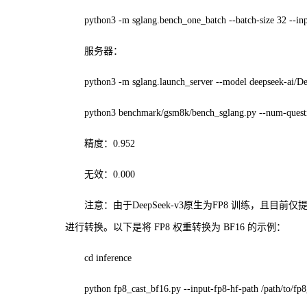
python3 -m sglang.bench_one_batch --batch-size 32 --in
服务器：
python3 -m sglang.launch_server --model deepseek-ai/De
python3 benchmark/gsm8k/bench_sglang.py --num-questio
精度：0.952
无效：0.000
注意：由于DeepSeek-v3原生为FP8 训练，且目
进行转换。以下是将 FP8 权重转换为 BF16 的示例：
cd inference
python fp8_cast_bf16.py --input-fp8-hf-path /path/to/fp