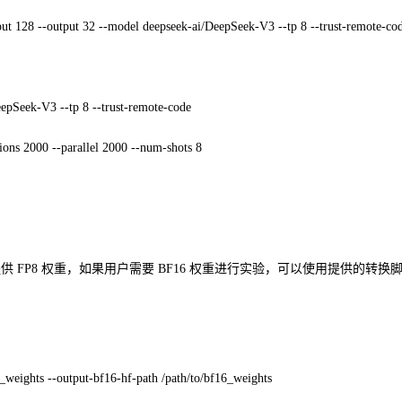
put 128 --output 32 --model deepseek-ai/DeepSeek-V3 --tp 8 --trust-remote-co
epSeek-V3 --tp 8 --trust-remote-code
ns 2000 --parallel 2000 --num-shots 8
前仅提供 FP8 权重，如果用户需要 BF16 权重进行实验，可以使用提供的转换
8_weights --output-bf16-hf-path /path/to/bf16_weights