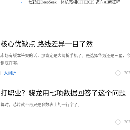
造
七彩虹DeepSeek一体机亮相CITE2025 迈向AI新征程
核心优缺点 路线差异一目了然
手机市场有版本答案的话，那肯定是大阔折手机了。是选择华为还是三星，
势到底在哪。
|
大阔折
|
202
能打职业？骁龙用七项数据回答了这个问题
计算时，芯片就不再只是参数表上的一行字了。
202