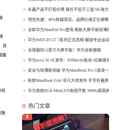
长鑫产品不打低价牌 报价不低于三星/SK海力
的多
士
领克失速：40%跌幅背后，品牌价值正在被稀
释
全新华为MatePad Pro登场 刷新大屏平板轻薄纪
训练
录
华为WATCH GT 7系列正式亮相 解锁专业运动
。目
新体验
全球最轻12英寸大屏平板！华为全新旗舰
出超强
MatePad Pro正式发布
华为nova 16 SE发布：8500mAh电池+红枫镜头
安全与轻薄新突破 华为MateBook Pro S首发一
区双像素技术防窥屏
新款MateBook Fold 非凡大师发布 手写折叠屏
来处
引领PC交互新体验
华为首款RGB-MiniLED电视开售 300Hz超高刷
新率
热门文章
设施