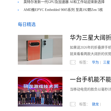
倍
英特尔发新一代GPU及加速器 AI和工作站迎来新选择
AMD推EPYC Embedded 9005系列 至高192颗Zen 5核
心
每日精选
华为三星大阔折
如果说2026年的折叠屏
就来看看两款大阔折的优
标签：
华为
|
三星
一台手机能不
当移动电竞的胜负以毫秒
标签：
骁龙
|