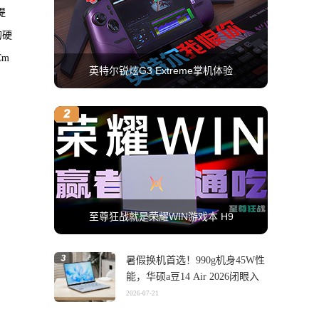
提
的硬
Cm
英特尔锐炫G3 Extreme掌机体验
至尊狂战就是荣耀WIN游戏本 H9
暑假换机首选！990g机身45W性
能，华硕a豆14 Air 2026闭眼入
2026-07-21