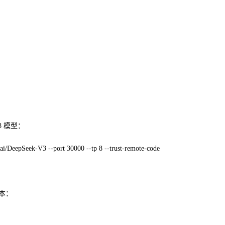
8 模型：
ai/DeepSeek-V3 --port 30000 --tp 8 --trust-remote-code
本：