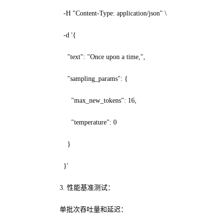
-H "Content-Type: application/json" \
-d '{
"text": "Once upon a time,",
"sampling_params": {
"max_new_tokens": 16,
"temperature": 0
}
}'
3. 性能基准测试：
单批次吞吐量和延迟：