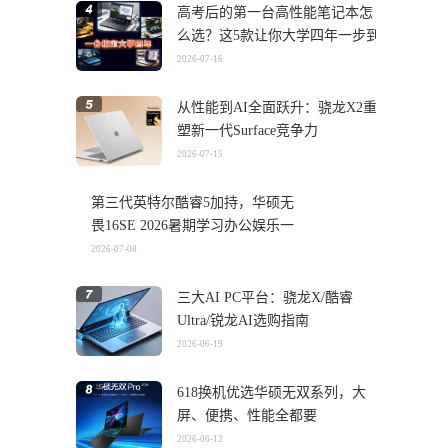
高考后的第一台高性能笔记本怎
么选？这5款让你大学四年一步到
位
2026-07-16
从性能到AI全面跃升：骁龙X2重
塑新一代Surface竞争力
2026-07-15
第三代英特尔酷睿5加持，华硕无
畏16SE 2026暑期学习办公娱乐一
机搞定
2026-07-08
三大AI PC平台：骁龙X/酷睿
Ultra/锐龙AI选购指南
2026-06-19
618换机优选华硕无双系列，大
屏、便携、性能全都要
2026-06-12