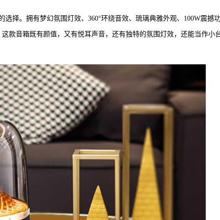
选择。拥有梦幻氛围灯效、360°环绕音效、琉璃典雅外观、100W震撼
的出手。这款音箱既有颜值，又有悦耳声音，还有独特的氛围灯效，还能当作小