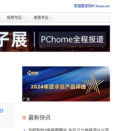
欢迎您访问PChome.net
视频专区
美图专区
日
最新快讯
方程豹钛9申报图曝光 全尺寸六座插混SUV首