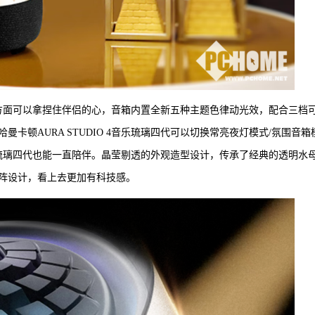
在造型方面可以拿捏住伴侣的心，音箱内置全新五种主题色律动光效，配合三档
卡顿AURA STUDIO 4音乐琉璃四代可以切换常亮夜灯模式/氛围音箱
4音乐琉璃四代也能一直陪伴。晶莹剔透的外观造型设计，传承了经典的透明水
阵设计，看上去更加有科技感。