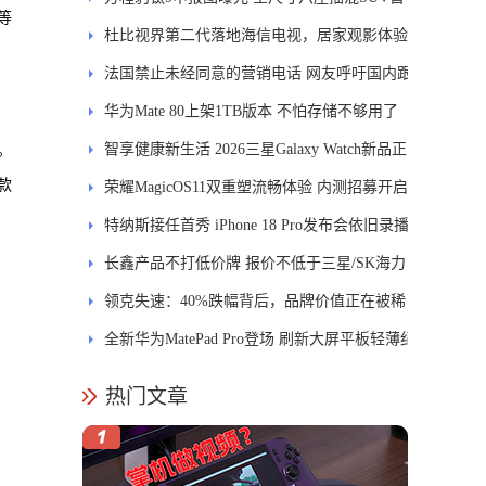
等
发DMS
杜比视界第二代落地海信电视，居家观影体验
能迎来哪些升级？
法国禁止未经同意的营销电话 网友呼吁国内跟
进
华为Mate 80上架1TB版本 不怕存储不够用了
智享健康新生活 2026三星Galaxy Watch新品正
。
款
式开售
荣耀MagicOS11双重塑流畅体验 内测招募开启
特纳斯接任首秀 iPhone 18 Pro发布会依旧录播
长鑫产品不打低价牌 报价不低于三星/SK海力
士
领克失速：40%跌幅背后，品牌价值正在被稀
释
全新华为MatePad Pro登场 刷新大屏平板轻薄纪
录
热门文章