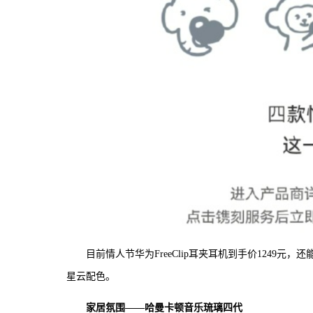
目前情人节华为FreeClip耳夹耳机到手价1249
星云配色。
家居氛围——哈曼卡顿音乐琉璃四代