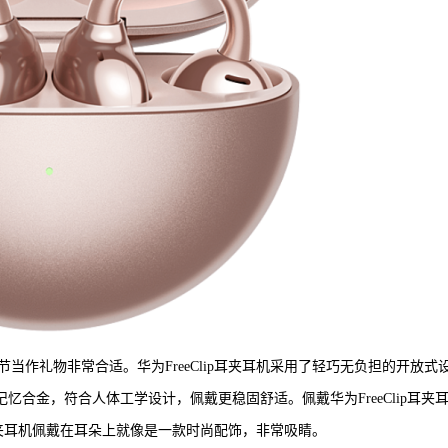
作礼物非常合适。华为FreeClip耳夹耳机采用了轻巧无负担的开放式
记忆合金，符合人体工学设计，佩戴更稳固舒适。佩戴华为FreeClip耳夹
p耳夹耳机佩戴在耳朵上就像是一款时尚配饰，非常吸睛。