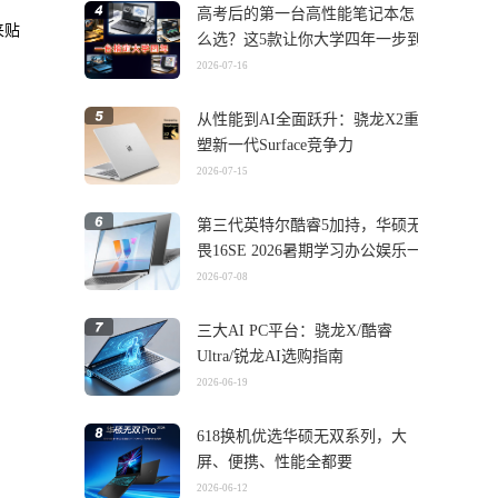
高考后的第一台高性能笔记本怎
来贴
么选？这5款让你大学四年一步到
位
2026-07-16
从性能到AI全面跃升：骁龙X2重
塑新一代Surface竞争力
2026-07-15
第三代英特尔酷睿5加持，华硕无
畏16SE 2026暑期学习办公娱乐一
机搞定
2026-07-08
三大AI PC平台：骁龙X/酷睿
Ultra/锐龙AI选购指南
2026-06-19
618换机优选华硕无双系列，大
屏、便携、性能全都要
2026-06-12