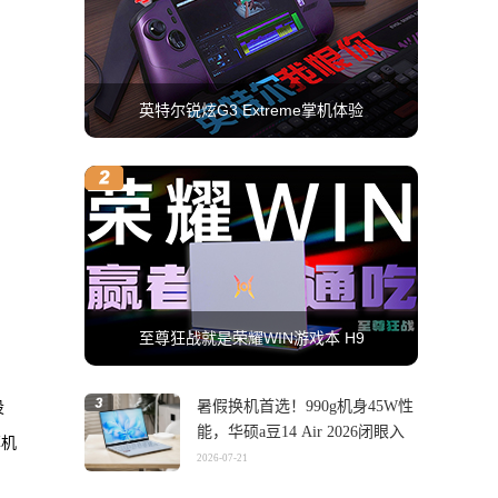
英特尔锐炫G3 Extreme掌机体验
至尊狂战就是荣耀WIN游戏本 H9
暑假换机首选！990g机身45W性
设
能，华硕a豆14 Air 2026闭眼入
耳机
2026-07-21