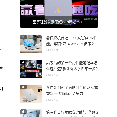
至尊狂战就是荣耀WIN游戏本 H9
暑假换机首选！990g机身45W性
能，华硕a豆14 Air 2026闭眼入
，
2026-07-21
高考后的第一台高性能笔记本怎
么选？这5款让你大学四年一步到
够
位
2026-07-16
从性能到AI全面跃升：骁龙X2重
系列
塑新一代Surface竞争力
2026-07-15
第三代英特尔酷睿5加持，华硕无