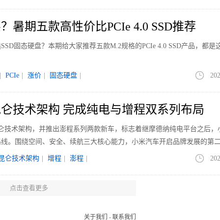
暑期五款高性价比PCIe 4.0 SSD推荐
D固态硬盘？本期给大家推荐五款M.2规格的PCIe 4.0 SSD产品，都是
。
|
PCIe
|
涨价
|
固态硬盘
|
202
仑技术架构 完成纯电与增程双系列布局
昆仑技术架构，并推出澎程系列两款新车，标志着继摩德纳纯电平台之后，
路线。围绕空间、安全、续航三大核心能力，小米汽车开启品牌发展的第
昆仑技术架构
|
增程
|
澎程
|
202
点击查看更多
亮相ChinaJoy 全天候AI眼镜雷鸟iO同步
下全系产品亮相ChinaJoy 2026，带来巨幕沉浸游戏的雷鸟GT系列、拥有
关于我们
-
联系我们