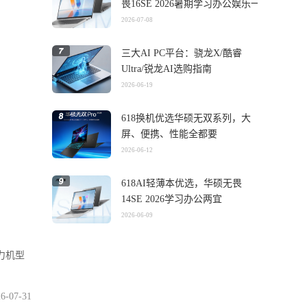
畏16SE 2026暑期学习办公娱乐一
机搞定
2026-07-08
三大AI PC平台：骁龙X/酷睿
Ultra/锐龙AI选购指南
2026-06-19
618换机优选华硕无双系列，大
屏、便携、性能全都要
2026-06-12
618AI轻薄本优选，华硕无畏
14SE 2026学习办公两宜
2026-06-09
主力机型
6-07-31