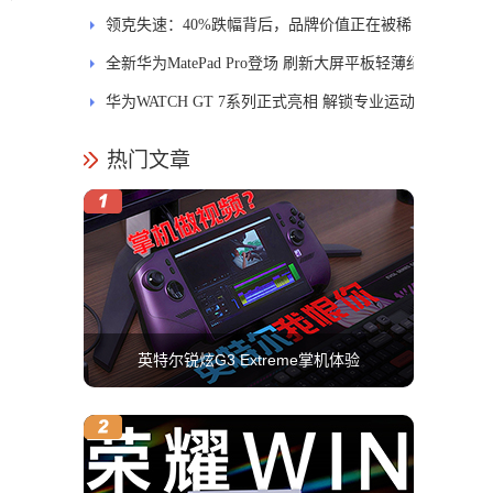
士
领克失速：40%跌幅背后，品牌价值正在被稀
释
全新华为MatePad Pro登场 刷新大屏平板轻薄纪
录
华为WATCH GT 7系列正式亮相 解锁专业运动
新体验
热门文章
英特尔锐炫G3 Extreme掌机体验