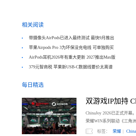
相关阅读
带摄像头AirPods已进入最终测试 最快9月推出
苹果Airpods Pro 3为环保没充电线 可单独购买
AirPods耳机2026年有重大更新 2027推出Max版
379元智商税 苹果新USB-C数据线要价太离谱
每日精选
双游戏IP加持 Ch
ChinaJoy 2026已
荣耀WIN系列联动《三角洲
标签：
荣耀
|
Chin