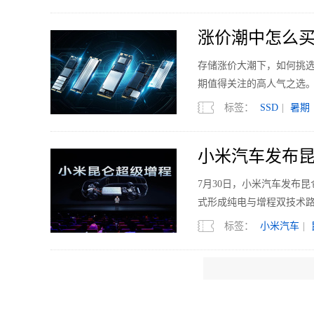
涨价潮中怎么买？
存储涨价大潮下，如何挑选SS
期值得关注的高人气之选
标签：
SSD
|
暑期
小米汽车发布昆
7月30日，小米汽车发布
式形成纯电与增程双技术
标签：
小米汽车
|
雷鸟创新全系产品
雷鸟创新（RayNeo）携旗