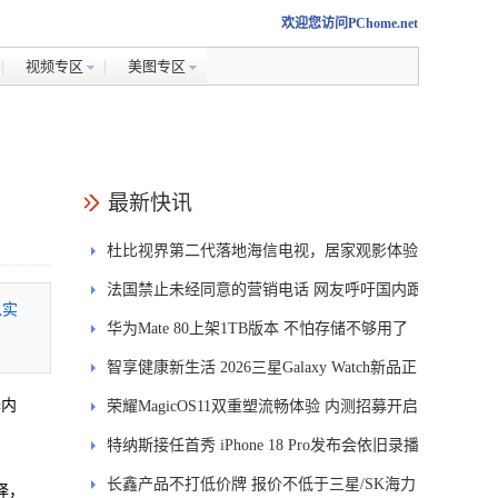
欢迎您访问PChome.net
视频专区
美图专区
最新快讯
杜比视界第二代落地海信电视，居家观影体验
能迎来哪些升级？
法国禁止未经同意的营销电话 网友呼吁国内跟
以实
进
华为Mate 80上架1TB版本 不怕存储不够用了
智享健康新生活 2026三星Galaxy Watch新品正
译内
式开售
荣耀MagicOS11双重塑流畅体验 内测招募开启
特纳斯接任首秀 iPhone 18 Pro发布会依旧录播
长鑫产品不打低价牌 报价不低于三星/SK海力
译，