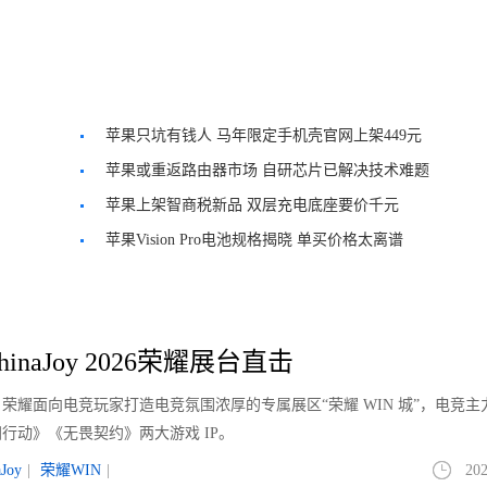
苹果只坑有钱人 马年限定手机壳官网上架449元
苹果或重返路由器市场 自研芯片已解决技术难题
苹果上架智商税新品 双层充电底座要价千元
苹果Vision Pro电池规格揭晓 单买价格太离谱
inaJoy 2026荣耀展台直击
正式开幕。荣耀面向电竞玩家打造电竞氛围浓厚的专属展区“荣耀 WIN 城”，电竞
行动》《无畏契约》两大游戏 IP。
aJoy
|
荣耀WIN
|
202