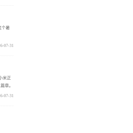
这个暑
6-07-31
小米正
二篇章。
6-07-31
登台
丰富空间