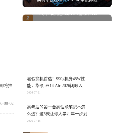
至尊狂战就是荣耀WIN游戏本 H9
暑假换机首选！990g机身45W性
在即将推
能，华硕a豆14 Air 2026闭眼入
2026-07-21
6-08-02
高考后的第一台高性能笔记本怎
么选？这5款让你大学四年一步到
位
2026-07-16