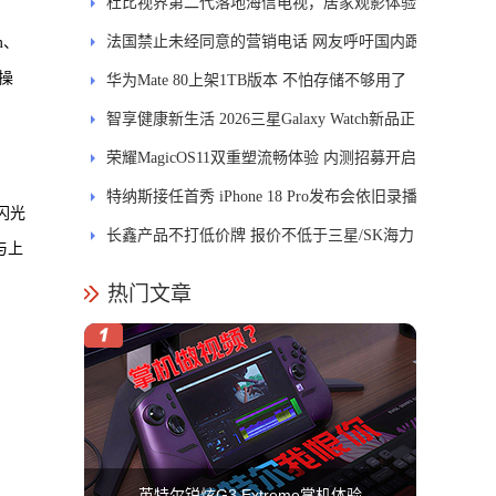
发DMS
杜比视界第二代落地海信电视，居家观影体验
能迎来哪些升级？
法国禁止未经同意的营销电话 网友呼吁国内跟
mm、
有操
进
华为Mate 80上架1TB版本 不怕存储不够用了
智享健康新生活 2026三星Galaxy Watch新品正
式开售
荣耀MagicOS11双重塑流畅体验 内测招募开启
特纳斯接任首秀 iPhone 18 Pro发布会依旧录播
闪光
长鑫产品不打低价牌 报价不低于三星/SK海力
与上
士
热门文章
英特尔锐炫G3 Extreme掌机体验