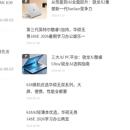
从性能到AI全面跃升：骁龙X2重
I K90
塑新一代Surface竞争力
2026-07-15
6-08-03
第三代英特尔酷睿5加持，华硕无
畏16SE 2026暑期学习办公娱乐一
机搞定
2026-07-08
绿色发
三大AI PC平台：骁龙X/酷睿
Ultra/锐龙AI选购指南
6-08-03
2026-06-19
618换机优选华硕无双系列，大
屏、便携、性能全都要
2026-06-12
99.4
618AI轻薄本优选，华硕无畏
6-08-03
14SE 2026学习办公两宜
2026-06-09