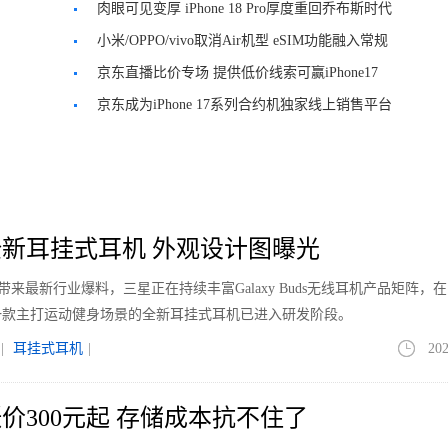
肉眼可见变厚 iPhone 18 Pro厚度重回乔布斯时代
小米/OPPO/vivo取消Air机型 eSIM功能融入常规
京东直播比价专场 提供低价线索可赢iPhone17
京东成为iPhone 17系列合约机独家线上销售平台
新耳挂式耳机 外观设计图曝光
le带来最新行业爆料，三星正在持续丰富Galaxy Buds无线耳机产品矩阵，
一款主打运动健身场景的全新耳挂式耳机已进入研发阶段。
|
耳挂式耳机
|
202
价300元起 存储成本抗不住了