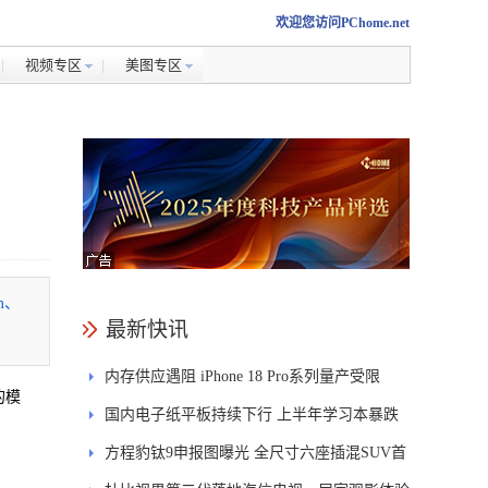
欢迎您访问PChome.net
视频专区
美图专区
mm、
最新快讯
内存供应遇阻 iPhone 18 Pro系列量产受限
7的模
国内电子纸平板持续下行 上半年学习本暴跌
84.6%
方程豹钛9申报图曝光 全尺寸六座插混SUV首