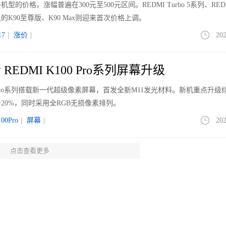
价格，涨幅普遍在300元至500元区间。REDMI Turbo 5系列、REDM
K90至尊版、K90 Max则迎来首次价格上调。
7
|
涨价
|
202
EDMI K100 Pro系列屏幕升级
00 Pro系列搭载新一代超级像素屏幕，首发全新M11发光材料。新机重点升级
20%，同时采用全RGB无损像素排列。
00Pro
|
屏幕
|
202
点击查看更多
但均价走高 大屏与Mini LED引领升级
场（不含激光电视）的全渠道零售量为1198万台，同比下降12.7%；销额为4
4169元，同比上涨了229元，增幅为5.8%。
LED
|
202