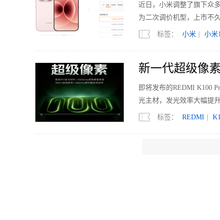
近日，小米调整了旗下众多机型的
为二次调价机型，上市不久的
标签：
小米
|
小米1
新一代超级像素 R
即将发布的REDMI K1
光主材，发光效率大幅提升
标签：
REDMI
|
K1
国内电视销量下滑
2026年上半年，中国电视市
亿元，同比下降7.7%；均价
标签：
电视
|
Mini