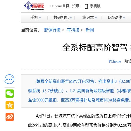
PChome首页
|
资讯
|
手机版
手机
数码相机
笔记本
DIY硬件
当前位置：
影像行摄
>
车科技
>
新闻
全系标配高阶智驾 
PChome
|
编辑
魏牌全新高山豪华MPV开启预售，推出高山8（32.9
驱系统（5.7秒破百）、L2+高阶智驾及超级智舱（冰箱/
益含5000元抵扣、至高3万置换补贴及城市NOA终身免费
4月21日，长城汽车旗下高端品牌魏牌在上海举行"开
此次推出的高山8与高山9两款车型预售价格分别为32.9