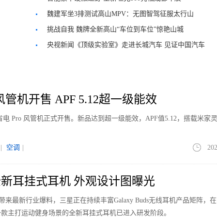
魏建军坐3排测试高山MPV：无图智驾征服太行山
挑战自我 魏牌全新高山“车位到车位”惊艳山城
央视新闻《顶级实验室》走进长城汽车 见证中国汽车
如何行稳致远
管机开售 APF 5.12超一级能效
电 Pro 风管机正式开售。新品达到超一级能效，APF值5.12，搭载米家
|
空调
|
202
新耳挂式耳机 外观设计图曝光
le带来最新行业爆料，三星正在持续丰富Galaxy Buds无线耳机产品矩阵，
一款主打运动健身场景的全新耳挂式耳机已进入研发阶段。