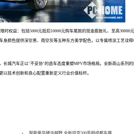
时权益：包括5000元抵扣10000元购车尾款的现金膨胀礼、至高30000
。车身颜色提供深空黑、雨空灰等五种东方美学配色，以专属喷涂工艺诠释
，长城汽车正以"不妥协"的造车态度重塑MPV市场格局。全新高山系列的
更以技术创新和良心配置重新定义行业价值标杆。
智能豪华硬派越野 全新坦克500亮相成都车展