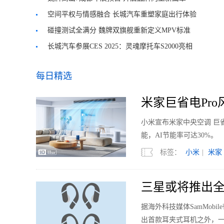
空间平权与情感融合 长城汽车重塑家庭出行体验​
碰撞测试全满分 魏牌双旗舰重新定义MPV标准
长城汽车参展CES 2025：灵魂摩托车S2000亮相
每日精选
米家巨省电Pro风
小米宣布米家中央空调 巨省
能，AI节能率可达30%。
标签：
小米
|
米家
三星或将推出全
据海外科技媒体SamMobi
出首款耳夹式耳机之外，