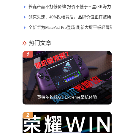
长鑫产品不打低价牌 报价不低于三星/SK海力
士
领克失速：40%跌幅背后，品牌价值正在被稀
释
全新华为MatePad Pro登场 刷新大屏平板轻薄纪
录
热门文章
英特尔锐炫G3 Extreme掌机体验