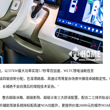
以337kW最大功率实现5.7秒零百加速，WLTC馈电油耗低至
通过毫秒级四驱扭矩分配，在湿滑路面、高速过弯等复杂场景中展现卓越稳定性。
构，长城绝不会向落后的增程技术妥协。"
操作系统，整合超级冰箱、超级影院、超级沙发三大舒适配置，配合二三排共轨设
助驾驶系统除标配高速NOA功能外，更提供价值26000元的城市NOA