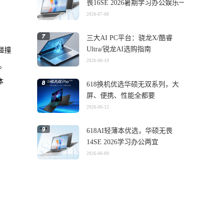
畏16SE 2026暑期学习办公娱乐一
机搞定
2026-07-08
三大AI PC平台：骁龙X/酷睿
Ultra/锐龙AI选购指南
碰撞
2026-06-19
。
体
618换机优选华硕无双系列，大
屏、便携、性能全都要
2026-06-12
618AI轻薄本优选，华硕无畏
14SE 2026学习办公两宜
2026-06-09