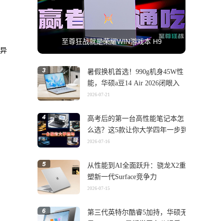
至尊狂战就是荣耀WIN游戏本 H9
差异
暑假换机首选！990g机身45W性
能，华硕a豆14 Air 2026闭眼入
2026-07-21
高考后的第一台高性能笔记本怎
么选？这5款让你大学四年一步到
位
2026-07-16
从性能到AI全面跃升：骁龙X2重
塑新一代Surface竞争力
2026-07-15
第三代英特尔酷睿5加持，华硕无