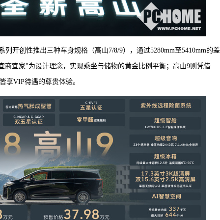
创性推出三种车身规格（高山7/8/9），通过5280mm至5410mm的
宜商宜家"为设计理念，实现乘坐与储物的黄金比例平衡；高山9则凭借
座皆享VIP待遇的尊贵体验。