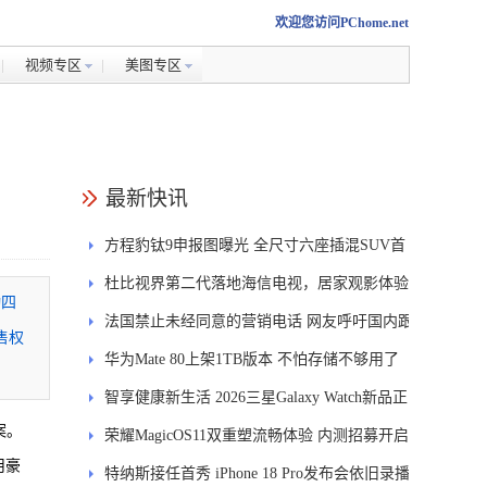
欢迎您访问PChome.net
视频专区
美图专区
最新快讯
方程豹钛9申报图曝光 全尺寸六座插混SUV首
发DMS
杜比视界第二代落地海信电视，居家观影体验
动四
能迎来哪些升级？
法国禁止未经同意的营销电话 网友呼吁国内跟
售权
进
华为Mate 80上架1TB版本 不怕存储不够用了
智享健康新生活 2026三星Galaxy Watch新品正
案。
式开售
荣耀MagicOS11双重塑流畅体验 内测招募开启
用豪
特纳斯接任首秀 iPhone 18 Pro发布会依旧录播