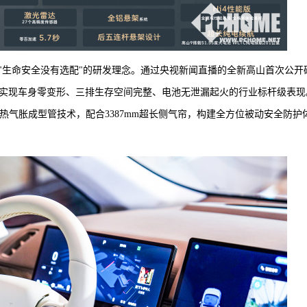
"生命安全没有选配"的研发理念。通过央视新闻直播的全新高山首次公开
成功实现车身零变形、三排生存空间完整、电池无泄漏起火的行业标杆级表现
创热气胀成型管技术，配合3387mm超长侧气帘，构建全方位被动安全防护