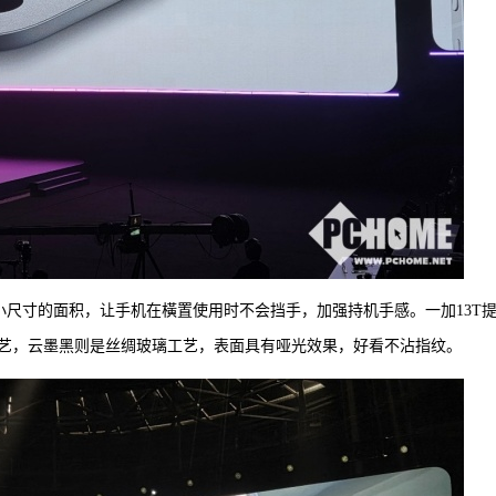
小尺寸的面积，让手机在橫置使用时不会挡手，加强持机手感。一加13T
艺，云墨黑则是丝绸玻璃工艺，表面具有哑光效果，好看不沾指纹。