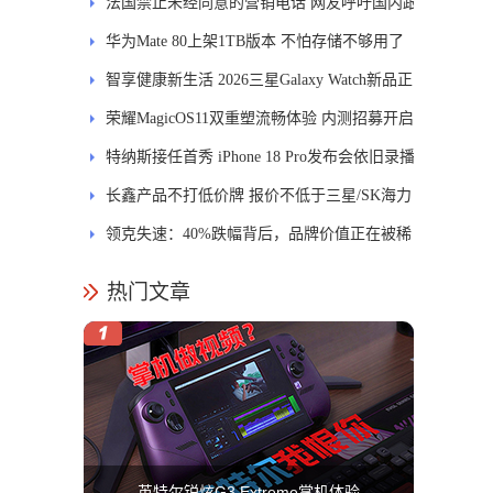
能迎来哪些升级？
法国禁止未经同意的营销电话 网友呼吁国内跟
进
华为Mate 80上架1TB版本 不怕存储不够用了
智享健康新生活 2026三星Galaxy Watch新品正
式开售
荣耀MagicOS11双重塑流畅体验 内测招募开启
特纳斯接任首秀 iPhone 18 Pro发布会依旧录播
长鑫产品不打低价牌 报价不低于三星/SK海力
士
领克失速：40%跌幅背后，品牌价值正在被稀
释
热门文章
英特尔锐炫G3 Extreme掌机体验