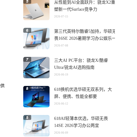
从性能到AI全面跃升：骁龙X2重
塑新一代Surface竞争力
2026-07-15
第三代英特尔酷睿5加持，华硕无
畏16SE 2026暑期学习办公娱乐一
机搞定
2026-07-08
三大AI PC平台：骁龙X/酷睿
Ultra/锐龙AI选购指南
2026-06-19
提供
618换机优选华硕无双系列，大
屏、便携、性能全都要
2026-06-12
618AI轻薄本优选，华硕无畏
14SE 2026学习办公两宜
2026-06-09