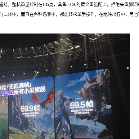
松握持。整机重量控制在185克，具备50:50的黄金重量配比，拒绝头重脚轻
何口袋中，而且在各种场景中，都能轻松单手操作，在地铁出行中，再也