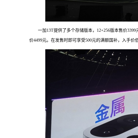
一加13T提供了多个存储版本，12+256版本售价3399元，1
价4499元。在发售时即可享受500元的满额国补，入手价低