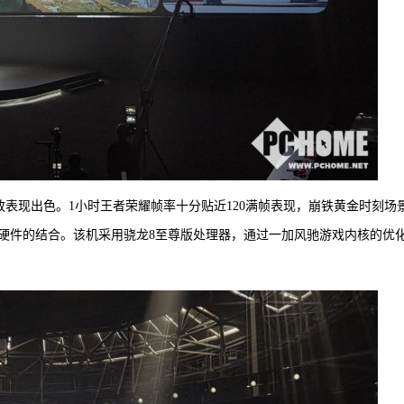
放表现出色。1小时王者荣耀帧率十分贴近120满帧表现，崩铁黄金时刻场
硬件的结合。该机采用骁龙8至尊版处理器，通过一加风驰游戏内核的优