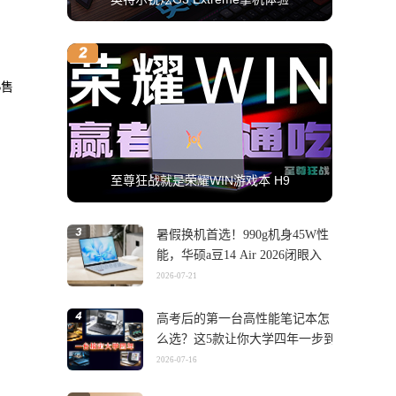
B售
至尊狂战就是荣耀WIN游戏本 H9
暑假换机首选！990g机身45W性
能，华硕a豆14 Air 2026闭眼入
2026-07-21
高考后的第一台高性能笔记本怎
么选？这5款让你大学四年一步到
位
2026-07-16