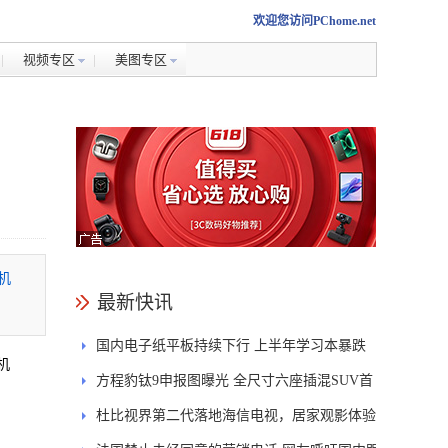
欢迎您访问PChome.net
视频专区
美图专区
机
最新快讯
国内电子纸平板持续下行 上半年学习本暴跌
机
84.6%
方程豹钛9申报图曝光 全尺寸六座插混SUV首
发DMS
杜比视界第二代落地海信电视，居家观影体验