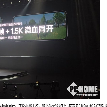
20帧高帧率同开。在逆水寒手游、和平精英等游戏也有着专门的画质和游戏功