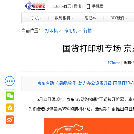
PChome首页
|
资讯
|
手机版
手机
数码相机
笔记本
DIY硬件
当前位置：
打印机
>
家用机
>
行情
国货打印机专场 京
PChome
|
编辑:
京东启动"心动购物季"助力办公设备升级 国货打印机
5月13日晚8时，京东"心动购物季"正式拉开帷幕，
为消费者提供最高35%的购机补贴，活动期间更推出每