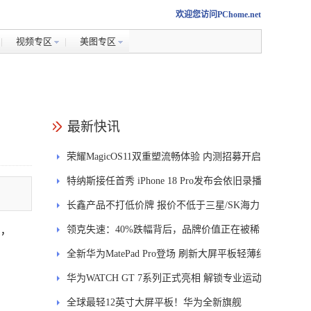
欢迎您访问PChome.net
视频专区
美图专区
最新快讯
荣耀MagicOS11双重塑流畅体验 内测招募开启
特纳斯接任首秀 iPhone 18 Pro发布会依旧录播
长鑫产品不打低价牌 报价不低于三星/SK海力
士
领克失速：40%跌幅背后，品牌价值正在被稀
制，
释
全新华为MatePad Pro登场 刷新大屏平板轻薄纪
录
华为WATCH GT 7系列正式亮相 解锁专业运动
新体验
全球最轻12英寸大屏平板！华为全新旗舰