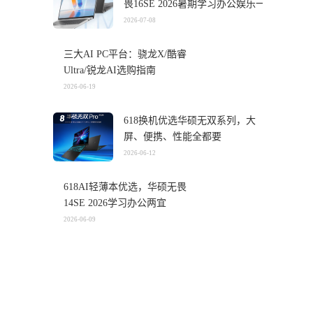
畏16SE 2026暑期学习办公娱乐一
机搞定
2026-07-08
三大AI PC平台：骁龙X/酷睿
Ultra/锐龙AI选购指南
2026-06-19
618换机优选华硕无双系列，大
屏、便携、性能全都要
2026-06-12
618AI轻薄本优选，华硕无畏
14SE 2026学习办公两宜
2026-06-09