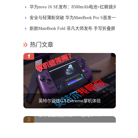
MatePad Pro正式发布
华为nova 16 SE发布：8500mAh电池+红枫镜头
安全与轻薄新突破 华为MateBook Pro S首发一
区双像素技术防窥屏
新款MateBook Fold 非凡大师发布 手写折叠屏
引领PC交互新体验
热门文章
英特尔锐炫G3 Extreme掌机体验
至尊狂战就是荣耀WIN游戏本 H9