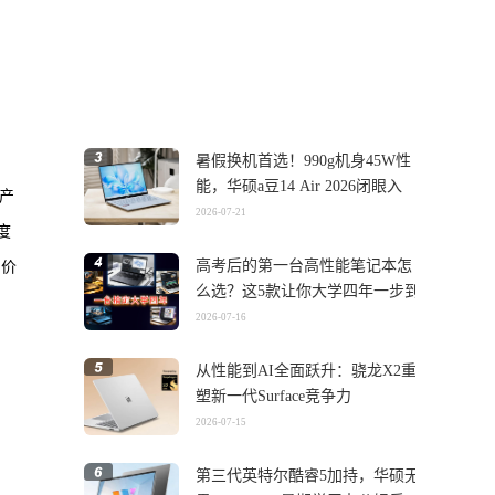
暑假换机首选！990g机身45W性
能，华硕a豆14 Air 2026闭眼入
产
2026-07-21
度
高考后的第一台高性能笔记本怎
售价
么选？这5款让你大学四年一步到
位
2026-07-16
从性能到AI全面跃升：骁龙X2重
塑新一代Surface竞争力
2026-07-15
第三代英特尔酷睿5加持，华硕无