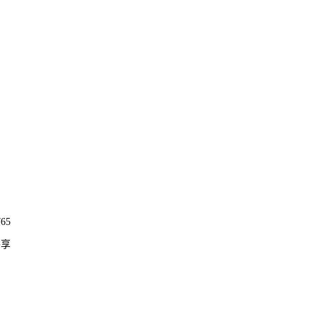
65
外享