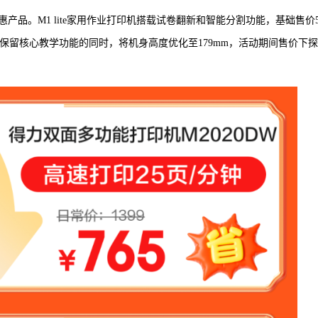
品。M1 lite家用作业打印机搭载试卷翻新和智能分割功能，基础售价5
印机在保留核心教学功能的同时，将机身高度优化至179mm，活动期间售价下