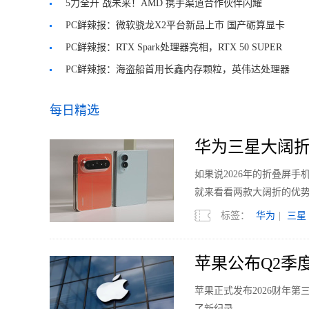
念板卡
5力全开 战未来！AMD 携手渠道合作伙伴闪耀
BW2026
PC鲜辣报：微软骁龙X2平台新品上市 国产砺算显卡
发售
PC鲜辣报：RTX Spark处理器亮相，RTX 50 SUPER
系列重启
PC鲜辣报：海盗船首用长鑫内存颗粒，英伟达处理器
入局PC
每日精选
华为三星大阔折
如果说2026年的折叠屏
就来看看两款大阔折的优
标签：
华为
|
三星
苹果公布Q2季度
苹果正式发布2026财年
了新纪录。