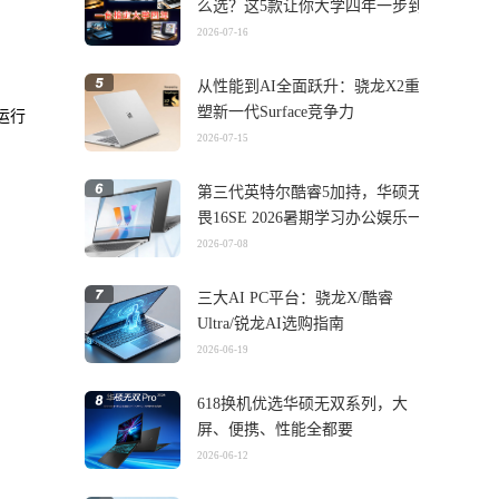
么选？这5款让你大学四年一步到
位
2026-07-16
从性能到AI全面跃升：骁龙X2重
塑新一代Surface竞争力
下运行
2026-07-15
第三代英特尔酷睿5加持，华硕无
畏16SE 2026暑期学习办公娱乐一
机搞定
2026-07-08
三大AI PC平台：骁龙X/酷睿
Ultra/锐龙AI选购指南
2026-06-19
618换机优选华硕无双系列，大
屏、便携、性能全都要
2026-06-12