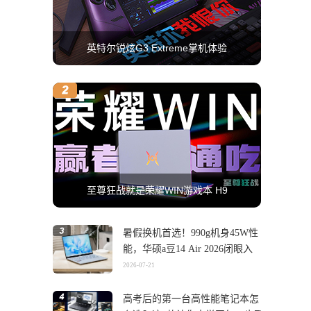
英特尔锐炫G3 Extreme掌机体验
至尊狂战就是荣耀WIN游戏本 H9
暑假换机首选！990g机身45W性
能，华硕a豆14 Air 2026闭眼入
2026-07-21
高考后的第一台高性能笔记本怎