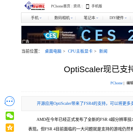
PChome首页
|
资讯
|
手机版
手机
数码相机
笔记本
DIY硬件
当前位置：
桌面电脑
>
CPU主板显卡
>
新闻
OptiScaler现
PChome
|
编辑
开源应用OptiScaler带来了FSR4的支持，可以将
AMD在今年已经正式发布了全新的FSR 4超分辨
表现。但FSR 4目前面临的一大问题就是支持的游戏仍然有