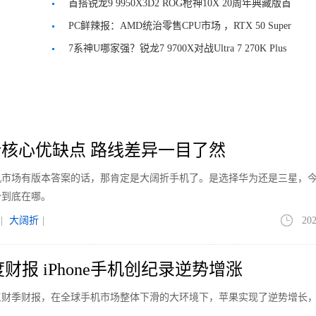
千帧电竞3.0
首搭锐龙9 9950X3D2 ROG枪神10X 20周年典藏版首
秀BW2026
PC鲜辣报：AMD统治零售CPU市场 ，RTX 50 Super
规格曝光
7系神U哪家强？锐龙7 9700X对战Ultra 7 270K Plus
核心优缺点 路线差异一目了然
手机市场有版本答案的话，那肯定是大阔折手机了。是选择华为还是三星，
势到底在哪。
|
大阔折
|
202
财报 iPhone手机创纪录逆势增涨
第三财季财报，在全球手机市场整体下滑的大环境下，苹果实现了逆势增长