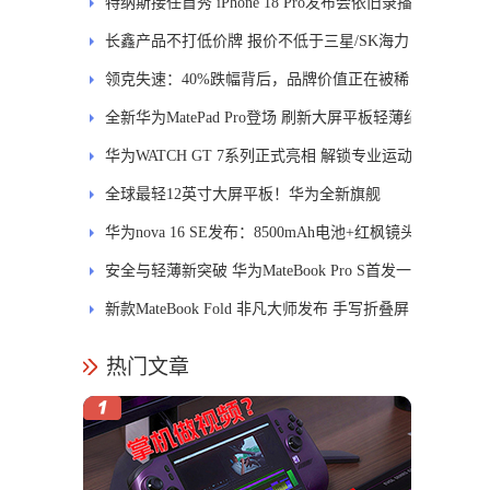
特纳斯接任首秀 iPhone 18 Pro发布会依旧录播
长鑫产品不打低价牌 报价不低于三星/SK海力
士
领克失速：40%跌幅背后，品牌价值正在被稀
释
全新华为MatePad Pro登场 刷新大屏平板轻薄纪
录
华为WATCH GT 7系列正式亮相 解锁专业运动
新体验
全球最轻12英寸大屏平板！华为全新旗舰
MatePad Pro正式发布
华为nova 16 SE发布：8500mAh电池+红枫镜头
安全与轻薄新突破 华为MateBook Pro S首发一
区双像素技术防窥屏
新款MateBook Fold 非凡大师发布 手写折叠屏
引领PC交互新体验
热门文章