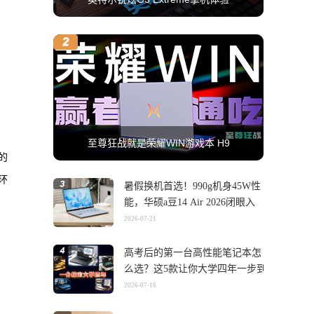
至尊狂战就是荣耀WIN游戏本 H9
的
环
暑假换机首选！990g机身45W性
能，华硕a豆14 Air 2026闭眼入
2026-07-21
高考后的第一台高性能笔记本怎
么选？这5款让你大学四年一步到
位
2026-07-16