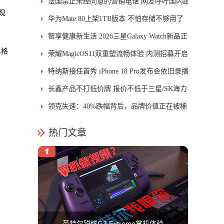
能迎来哪些升级？
法国禁止未经同意的营销电话 网友呼吁国内跟
现
进
华为Mate 80上架1TB版本 不怕存储不够用了
智享健康新生活 2026三星Galaxy Watch新品正
尼格
式开售
荣耀MagicOS11双重塑流畅体验 内测招募开启
。
特纳斯接任首秀 iPhone 18 Pro发布会依旧录播
长鑫产品不打低价牌 报价不低于三星/SK海力
士
领克失速：40%跌幅背后，品牌价值正在被稀
释
热门文章
英特尔锐炫G3 Extreme掌机体验