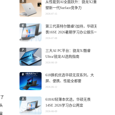
从性能到AI全面跃升：骁龙X2重
塑新一代Surface竞争力
2026-07-15
第三代英特尔酷睿5加持，华硕无
畏16SE 2026暑期学习办公娱乐一
机搞定
2026-07-08
三大AI PC平台：骁龙X/酷睿
Ultra/锐龙AI选购指南
2026-06-19
618换机优选华硕无双系列，大
屏、便携、性能全都要
2026-06-12
升了
618AI轻薄本优选，华硕无畏
头
14SE 2026学习办公两宜
2026-06-09
呈