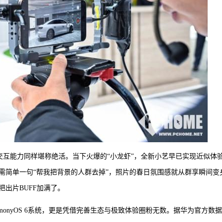
的AI交互能力同样堪称绝活。当下火爆的“小龙虾”，全新小艺早已实现近似体
需简单一句“帮我把背景的人群去掉”，照片的春日氛围感就从群享瞬间变
出片BUFF加满了。
armonyOS 6系统，更是凭借完善生态与极致体验圈粉无数。据华为官方数