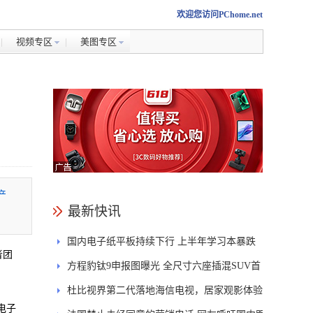
欢迎您访问PChome.net
视频专区
美图专区
产
最新快讯
国内电子纸平板持续下行 上半年学习本暴跌
者团
84.6%
方程豹钛9申报图曝光 全尺寸六座插混SUV首
发DMS
杜比视界第二代落地海信电视，居家观影体验
电子