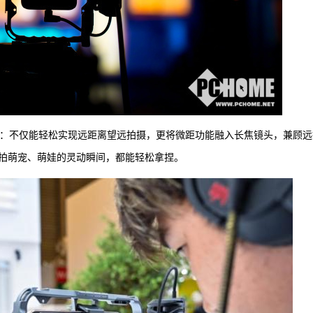
清晰”：不仅能轻松实现远距离望远拍摄，更将微距功能融入长焦镜头，兼顾
拍萌宠、萌娃的灵动瞬间，都能轻松拿捏。