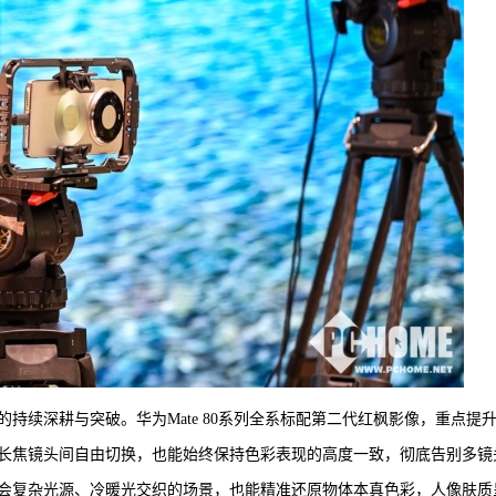
持续深耕与突破。华为Mate 80系列全系标配第二代红枫影像，重点提
长焦镜头间自由切换，也能始终保持色彩表现的高度一致，彻底告别多镜
会复杂光源、冷暖光交织的场景，也能精准还原物体本真色彩，人像肤质